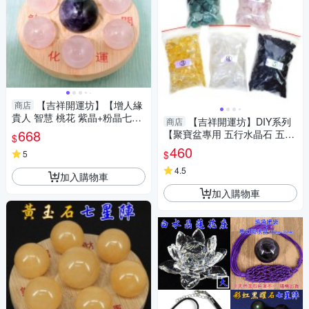
【吉祥開運坊】【增人緣
商店
貴人 智慧 桃花 紫晶+粉晶七星
【吉祥開運坊】DIY系列
商店
陣 小型 附孟宗竹底盤】淨化 擇
668
【聚寶盆專用 五行水晶石 五色
$
日
石 大顆 每個顏色200公克 共1k
460
$
5
g】已淨化
4.5
加入購物車
加入購物車