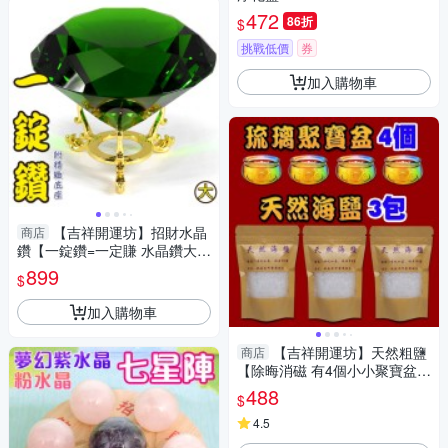
472
86折
$
挑戰低價
券
加入購物車
【吉祥開運坊】招財水晶
商店
鑽【一錠鑽=一定賺 水晶鑽大型
約10cm含底座 多色可供選擇】
899
$
淨化 擇日
加入購物車
【吉祥開運坊】天然粗鹽
商店
【除晦消磁 有4個小小聚寶盆+
3包海鹽 消磁碗+海鹽】淨化陽
488
$
宅
4.5