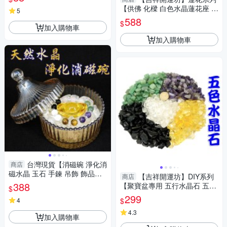
【供佛 化樑 白色水晶蓮花座 中
5
型】開光 擇日
588
$
加入購物車
加入購物車
台灣現貨【消磁碗 淨化消
商店
磁水晶 玉石 手鍊 吊飾 飾品等
【吉祥開運坊】DIY系列
商店
附白水晶300公克 元寶 已淨
388
【聚寶盆專用 五行水晶石 五色
$
化】
石 大顆 每包100公克 共500公
299
$
4
克】已淨化
4.3
加入購物車