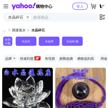
Yahoo購物中心
登入
水晶碎石
開運風水
水晶碎石
全部
水晶石
水晶球
水晶柱/簇
分類
品牌
快速到貨
有現貨
挑戰低價
價格低到高
用途