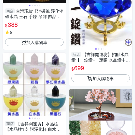
台灣現貨【消磁碗 淨化消
商店
磁水晶 玉石 手鍊 吊飾 飾品等
附白水晶300公克 元寶 已淨
388
$
化】
5
加入購物車
【吉祥開運坊】招財水晶
商店
鑽【一錠鑽=一定賺 水晶鑽中型
約7.8cm含底座 多色可供選
699
$
擇】淨化 擇日
加入購物車
【吉祥開運坊】水晶柱
商店
【水晶柱1支 附淨化杯 白水晶
碎石 多款可供選擇】淨化 擇日