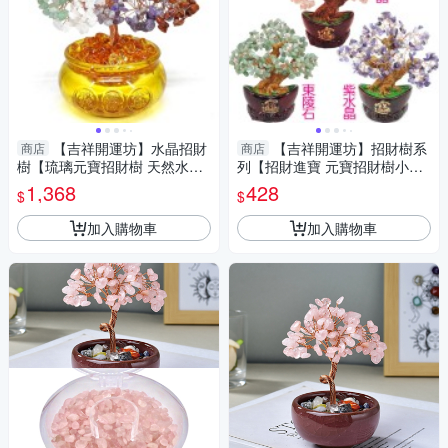
【吉祥開運坊】水晶招財
【吉祥開運坊】招財樹系
商店
商店
樹【琉璃元寶招財樹 天然水晶
列【招財進寶 元寶招財樹小型
招財樹 元寶發財樹 大型】 開光
天然水晶招財樹 】 淨化開光 擇
1,368
428
$
$
擇日
日
加入購物車
加入購物車