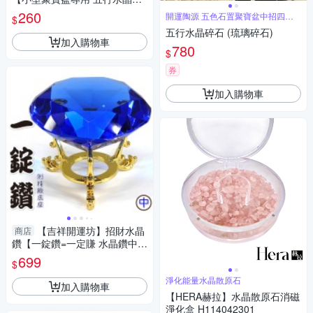
五色石 小顆 每包100公克 2號
260
開運陶源 五色石置聚寶盆中招四方
$
是粉色】已淨化
財
五行水晶碎石 (琉璃碎石)
加入購物車
780
$
券
加入購物車
【吉祥開運坊】招財水晶
商店
鑽【一錠鑽=一定賺 水晶鑽中型
約7.8cm 含底座 多色可供選
699
$
擇】淨化 擇日
淨化能量水晶散原石
加入購物車
【HERA赫拉】水晶散原石消磁
淨化盒 H114042301