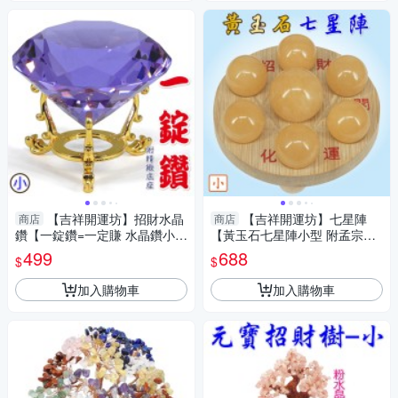
【吉祥開運坊】招財水晶
【吉祥開運坊】七星陣
商店
商店
鑽【一錠鑽=一定賺 水晶鑽小型
【黃玉石七星陣小型 附孟宗竹
約6cm含底座 多色可供選擇】
底盤 開運 招財 招偏財】淨化
499
688
$
$
淨化 擇日
加入購物車
加入購物車