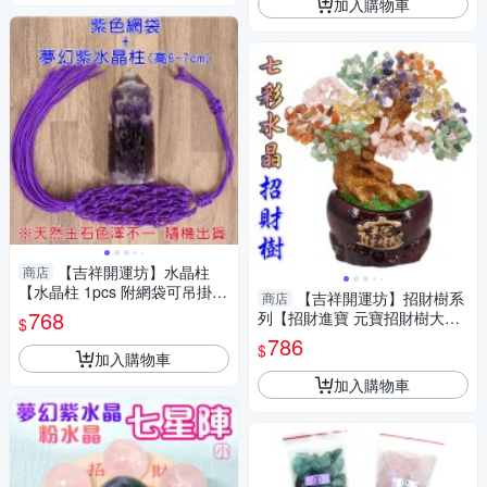
加入購物車
【吉祥開運坊】水晶柱
商店
【水晶柱 1pcs 附網袋可吊掛
【吉祥開運坊】招財樹系
商店
多款可供選擇】淨化 擇日
768
列【招財進寶 元寶招財樹大型
$
天然水晶招財樹 】 淨化開光 擇
786
$
日
加入購物車
加入購物車