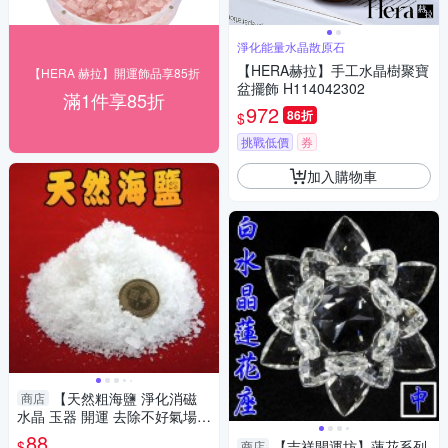
淨化能量水晶散原石
【HERA赫拉】手工水晶樹聚寶
【HERA 赫拉】開運飾品享85折
盆擺飾 H114042302
滿1件享85折
972
86折
$
挑戰低價
券
加入購物車
【天然粗海鹽 淨化消磁
商店
水晶 玉器 開運 去除不好氣場
每包約150公克】
88
$
【吉祥開運坊】蓮花系列
商店