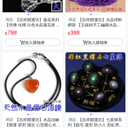
【吉祥開運坊】蓮花系列
【吉祥開運坊】水晶球附
商店
商店
【供佛 化樑 白色水晶蓮花座 大
網袋 【玉線純手工編織水晶球
型】開光 擇日
網袋 有附水晶球 有多色可供選
788
388
$
$
擇 可吊掛】
加入購物車
加入購物車
【吉祥開運坊】水晶項鍊
【吉祥開運坊】七星陣系
商店
商店
【開運 辟邪 穩定 心型愛心水晶
列【鎮宅 避邪 防小人 彩虹黑曜