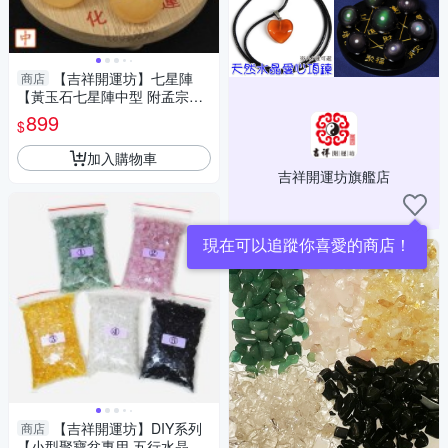
【吉祥開運坊】七星陣
商店
【黃玉石七星陣中型 附孟宗竹
底盤 開運 招財 招偏財】淨化
899
$
加入購物車
吉祥開運坊旗艦店
現在可以追蹤你喜愛的商店！
【吉祥開運坊】DIY系列
商店
【小型聚寶盆專用 五行水晶石