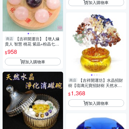
加入購物車
【吉祥開運坊】【增人緣
商店
貴人 智慧 桃花 紫晶+粉晶七星
陣 中型 附孟宗竹底盤】淨化 擇
958
$
日
加入購物車
【吉祥開運坊】水晶招財
商店
樹【琉璃元寶招財樹 天然水晶
招財樹 元寶發財樹 大型】 開光
1,368
$
擇日
加入購物車