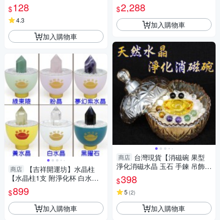
墜頭 有九款可供選擇 】淨化 擇
石七星陣 含黑曜石底盤10cm】
128
2,288
$
$
日
淨化 擇日
4.3
加入購物車
加入購物車
台灣現貨【消磁碗 果型
商店
淨化消磁水晶 玉石 手鍊 吊飾
【吉祥開運坊】水晶柱
商店
飾品等 附白水晶300公克 元寶
398
【水晶柱1支 附淨化杯 白水晶
$
已淨化】
碎石 多款可供選擇】淨化 擇日
899
$
5
(
2
)
加入購物車
加入購物車