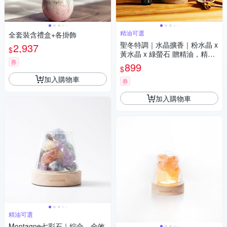
精油可選
全套裝含禮盒+各掛飾
聖冬特調｜水晶擴香｜粉水晶 x
2,937
$
黃水晶 x 綠螢石 贈精油，精油
券
可選
899
$
加入購物車
券
加入購物車
精油可選
Montagne七彩石｜綜合。全效