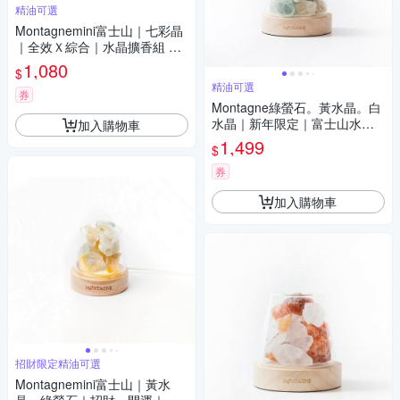
精油可選
Montagnemini富士山｜七彩晶
｜全效Ｘ綜合｜水晶擴香組 精
油可選
1,080
$
精油可選
券
Montagne綠螢石。黃水晶。白
水晶｜新年限定｜富士山水晶
加入購物車
擴香組 精油可選
1,499
$
券
加入購物車
招財限定精油可選
Montagnemini富士山｜黃水