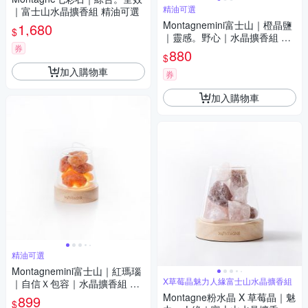
精油可選
｜富士山水晶擴香組 精油可選
Montagnemini富士山｜橙晶鹽
1,680
$
｜靈感。野心｜水晶擴香組 精
券
油可選
880
$
加入購物車
券
加入購物車
精油可選
Montagnemini富士山｜紅瑪瑙
X草莓晶魅力人緣富士山水晶擴香組
｜自信Ｘ包容｜水晶擴香組 精
油可選
Montagne粉水晶 X 草莓晶｜魅
899
$