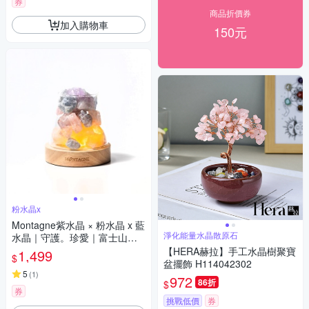
券
商品折價券
加入購物車
150元
粉水晶x
Montagne紫水晶 × 粉水晶 x 藍
淨化能量水晶散原石
水晶｜守護。珍愛｜富士山水
晶擴香組 精油可選
【HERA赫拉】手工水晶樹聚寶
1,499
$
盆擺飾 H114042302
5
(
1
)
972
86折
$
券
挑戰低價
券