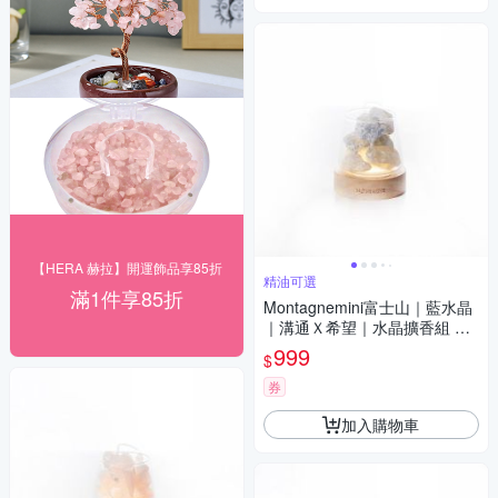
【HERA 赫拉】開運飾品享85折
精油可選
滿1件享85折
Montagnemini富士山｜藍水晶
｜溝通Ｘ希望｜水晶擴香組 精
油可選
999
$
券
加入購物車