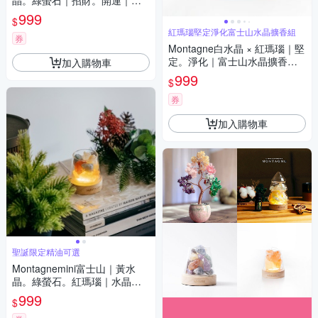
晶。綠螢石｜招財。開運｜水
晶擴香組 招財限定 精油可選
999
$
紅瑪瑙堅定淨化富士山水晶擴香組
券
Montagne白水晶 × 紅瑪瑙｜堅
定。淨化｜富士山水晶擴香組
加入購物車
精油可選
999
$
券
加入購物車
聖誕限定精油可選
Montagnemini富士山｜黃水
晶。綠螢石。紅瑪瑙｜水晶擴
香組 聖誕限定 精油可選
999
$