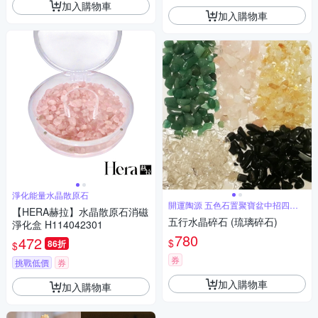
加入購物車
加入購物車
淨化能量水晶散原石
開運陶源 五色石置聚寶盆中招四方
【HERA赫拉】水晶散原石消磁
財
五行水晶碎石 (琉璃碎石)
淨化盒 H114042301
780
472
$
86折
$
券
挑戰低價
券
加入購物車
加入購物車