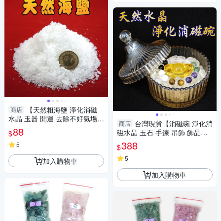
【天然粗海鹽 淨化消磁
商店
水晶 玉器 開運 去除不好氣場
台灣現貨【消磁碗 淨化消
商店
每包約150公克】
88
磁水晶 玉石 手鍊 吊飾 飾品等
$
附白水晶300公克 元寶 已淨
388
5
$
化】
5
加入購物車
加入購物車