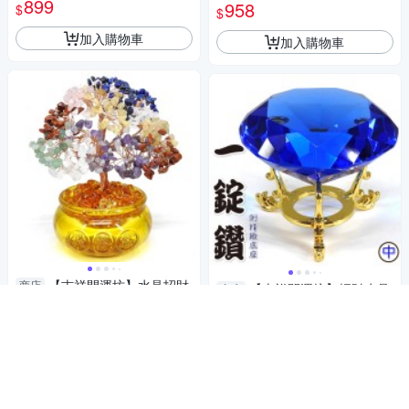
899
陣 中型 附孟宗竹底盤】淨化 擇
958
$
$
淨化 擇日
日
加入購物車
加入購物車
【吉祥開運坊】水晶招財
商店
【吉祥開運坊】招財水晶
商店
樹【琉璃元寶招財樹 天然水晶
鑽【一錠鑽=一定賺 水晶鑽中型
招財樹 元寶發財樹 大型】 開光
1,368
約7.8cm含底座 多色可供選
699
$
$
擇日
擇】淨化 擇日
加入購物車
加入購物車