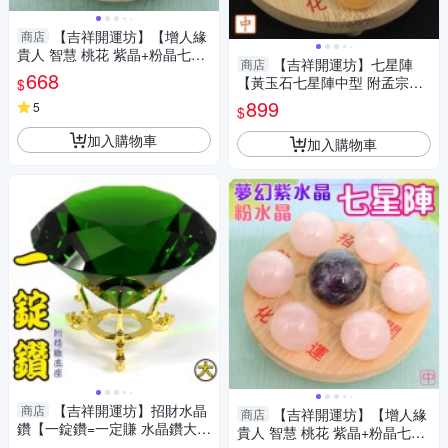
【吉祥開運坊】【增人緣
商店
貴人 智慧 桃花 紫晶+粉晶七星
【吉祥開運坊】七星陣
商店
陣 小型 附孟宗竹底盤】淨化 擇
668
【黃玉石七星陣中型 附孟宗竹
$
日
底盤 開運 招財 招偏財】淨化
899
5
$
加入購物車
加入購物車
【吉祥開運坊】招財水晶
商店
【吉祥開運坊】【增人緣
商店
鑽【一錠鑽=一定賺 水晶鑽大型
貴人 智慧 桃花 紫晶+粉晶七星
約10cm含底座 多色可供選擇】