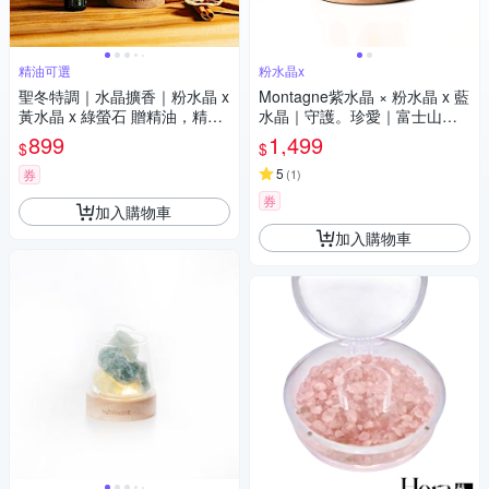
精油可選
粉水晶x
聖冬特調｜水晶擴香｜粉水晶 x
Montagne紫水晶 × 粉水晶 x 藍
黃水晶 x 綠螢石 贈精油，精油
水晶｜守護。珍愛｜富士山水
可選
晶擴香組 精油可選
899
1,499
$
$
5
券
(
1
)
券
加入購物車
加入購物車