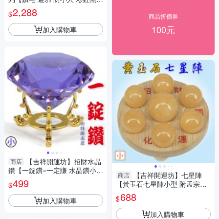
石七星陣 含黑曜石底盤10cm】
2,288
$
淨化 擇日
商品折價券
100元
加入購物車
【吉祥開運坊】招財水晶
商店
鑽【一錠鑽=一定賺 水晶鑽小型
【吉祥開運坊】七星陣
商店
約6cm含底座 多色可供選擇】
499
【黃玉石七星陣小型 附孟宗竹
$
淨化 擇日
底盤 開運 招財 招偏財】淨化
688
$
加入購物車
加入購物車