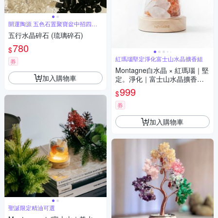
開運陶源 五色石置聚寶盆中招四方
財
五行水晶碎石 (琉璃碎石)
780
$
紅瑪瑙堅定淨化富士山水晶擴香組
券
Montagne白水晶 × 紅瑪瑙｜堅
加入購物車
定。淨化｜富士山水晶擴香組
精油可選
999
$
券
加入購物車
聖誕限定精油可選