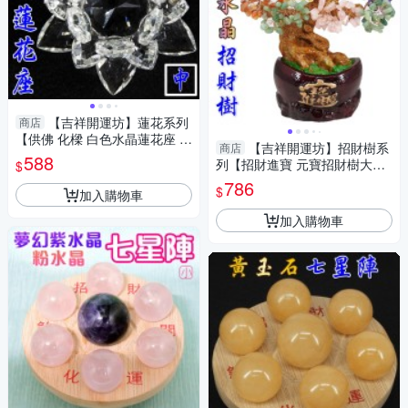
【吉祥開運坊】蓮花系列
商店
【供佛 化樑 白色水晶蓮花座 中
【吉祥開運坊】招財樹系
商店
型】開光 擇日
588
列【招財進寶 元寶招財樹大型
$
天然水晶招財樹 】 淨化開光 擇
786
$
加入購物車
日
加入購物車