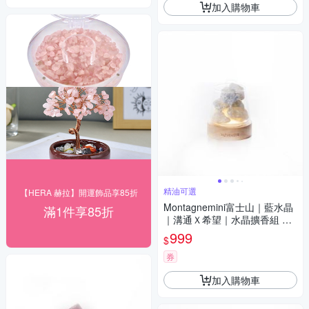
加入購物車
精油可選
【HERA 赫拉】開運飾品享85折
Montagnemini富士山｜藍水晶
滿1件享85折
｜溝通Ｘ希望｜水晶擴香組 精
油可選
999
$
券
加入購物車