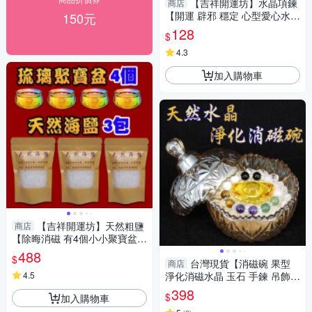
【吉祥開運坊】水晶項鍊
商店
【開運 辟邪 穩定 心型愛心水晶
150元
墜頭 有九款可供選擇 】淨化 擇
128
$
日
4.3
加入購物車
【吉祥開運坊】天然粗鹽
商店
【除晦消磁 有4個小小聚寶盆+
3包海鹽 消磁碗+海鹽】淨化陽
488
$
宅
台灣現貨【消磁碗 果型
商店
4.5
淨化消磁水晶 玉石 手鍊 吊飾
飾品等 附白水晶300公克 元寶
398
$
加入購物車
已淨化】