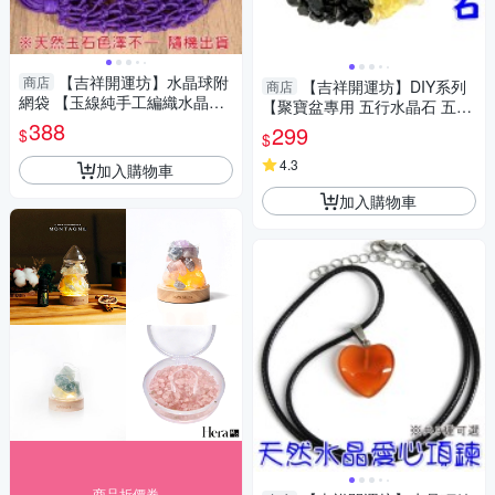
【吉祥開運坊】水晶球附
商店
【吉祥開運坊】DIY系列
商店
網袋 【玉線純手工編織水晶球
【聚寶盆專用 五行水晶石 五色
網袋 有附水晶球 有多色可供選
388
石 大顆 每包100公克 共500公
299
$
$
擇 可吊掛】
克】已淨化
4.3
加入購物車
加入購物車
商品折價券