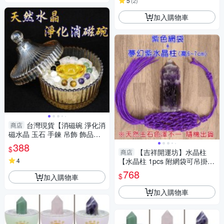
5
(
2
)
加入購物車
台灣現貨【消磁碗 淨化消
商店
磁水晶 玉石 手鍊 吊飾 飾品等
附白水晶300公克 元寶 已淨
388
$
化】
【吉祥開運坊】水晶柱
商店
4
【水晶柱 1pcs 附網袋可吊掛
多款可供選擇】淨化 擇日
768
$
加入購物車
加入購物車