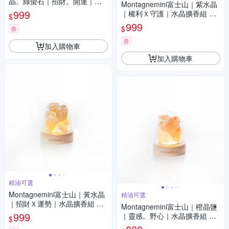
晶。綠螢石｜招財。開運｜水
Montagnemini富士山｜紫水晶
晶擴香組 招財限定 精油可選
999
｜權利Ｘ守護｜水晶擴香組 精
$
油可選
999
$
券
券
加入購物車
加入購物車
精油可選
Montagnemini富士山｜黃水晶
精油可選
｜招財Ｘ運勢｜水晶擴香組 精
Montagnemini富士山｜橙晶鹽
油可選
999
｜靈感。野心｜水晶擴香組 精
$
油可選