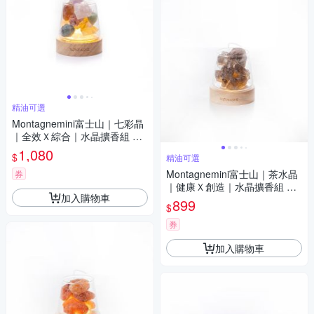
精油可選
Montagnemini富士山｜七彩晶
｜全效Ｘ綜合｜水晶擴香組 精
油可選
1,080
$
精油可選
Montagnemini富士山｜茶水晶
券
｜健康Ｘ創造｜水晶擴香組 精
加入購物車
油可選
899
$
券
加入購物車