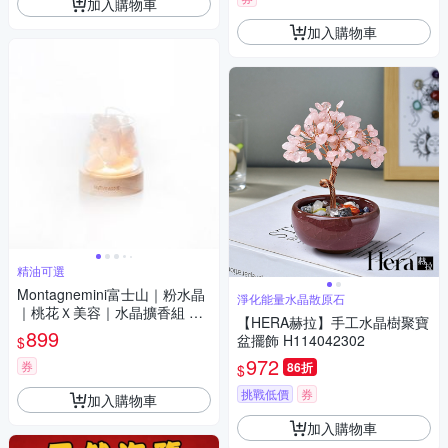
加入購物車
加入購物車
精油可選
Montagnemini富士山｜粉水晶
淨化能量水晶散原石
｜桃花Ｘ美容｜水晶擴香組 精
【HERA赫拉】手工水晶樹聚寶
油可選
899
盆擺飾 H114042302
$
972
券
86折
$
挑戰低價
券
加入購物車
加入購物車