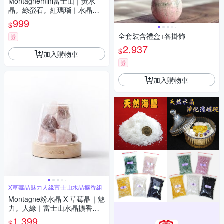
Montagnemini富士山｜黃水
晶。綠螢石。紅瑪瑙｜水晶擴
香組 聖誕限定 精油可選
999
$
全套裝含禮盒+各掛飾
券
2,937
$
加入購物車
券
加入購物車
X草莓晶魅力人緣富士山水晶擴香組
Montagne粉水晶 X 草莓晶｜魅
力。人緣｜富士山水晶擴香組
精油可選
1,399
$