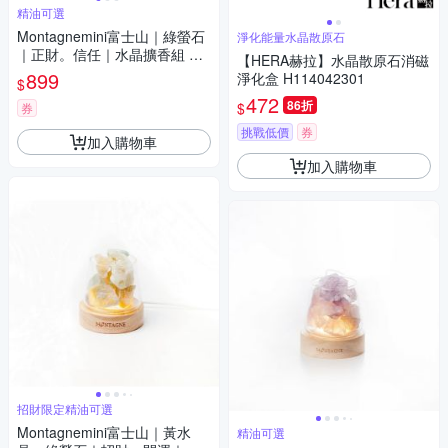
精油可選
Montagnemini富士山｜綠螢石
淨化能量水晶散原石
｜正財。信任｜水晶擴香組 精
【HERA赫拉】水晶散原石消磁
油可選
899
淨化盒 H114042301
$
472
86折
$
券
挑戰低價
券
加入購物車
加入購物車
招財限定精油可選
Montagnemini富士山｜黃水
精油可選