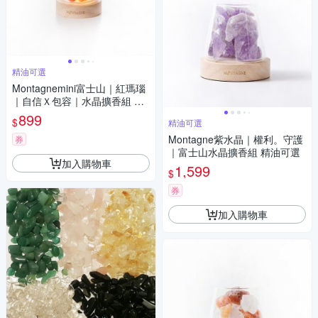
精油可選
Montagnemini富士山｜紅瑪瑙
｜自信Ｘ包容｜水晶擴香組 精
油可選
899
$
精油可選
Montagne紫水晶｜權利。守護
券
｜富士山水晶擴香組 精油可選
加入購物車
1,599
$
券
加入購物車