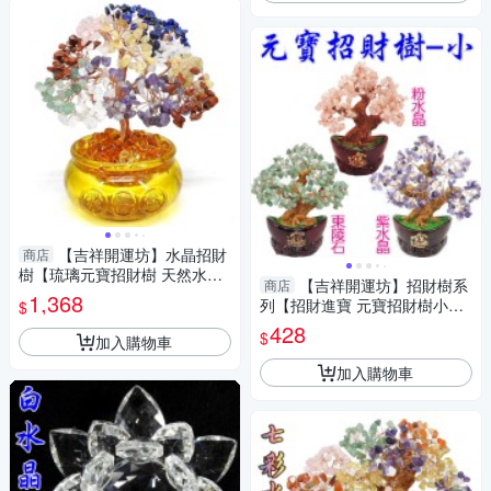
【吉祥開運坊】水晶招財
商店
樹【琉璃元寶招財樹 天然水晶
【吉祥開運坊】招財樹系
商店
招財樹 元寶發財樹 大型】 開光
1,368
列【招財進寶 元寶招財樹小型
$
擇日
天然水晶招財樹 】 淨化開光 擇
428
$
加入購物車
日
加入購物車