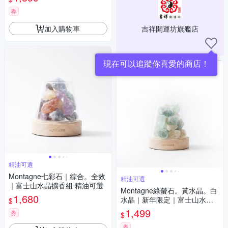
券
加入購物車
吉祥開運坊旗艦店
現在可以追蹤你喜愛的商店！
精油可選
Montagne七彩石｜綜合。全效
精油可選
｜富士山水晶擴香組 精油可選
Montagne綠螢石。黃水晶。白
1,680
水晶｜新年限定｜富士山水晶
$
擴香組 精油可選
1,499
券
$
券