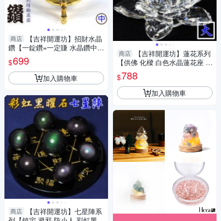
【吉祥開運坊】招財水晶
商店
鑽【一錠鑽=一定賺 水晶鑽中型
【吉祥開運坊】蓮花系列
商店
約7.8cm 含底座 多色可供選
699
$
【供佛 化樑 白色水晶蓮花座 大
擇】淨化 擇日
型】開光 擇日
788
$
加入購物車
加入購物車
【吉祥開運坊】七星陣系
商店
列【鎮宅 避邪 防小人 彩虹黑曜