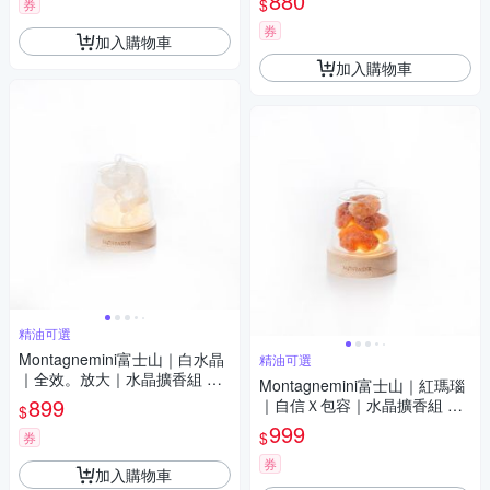
880
$
券
券
加入購物車
加入購物車
精油可選
Montagnemini富士山｜白水晶
精油可選
｜全效。放大｜水晶擴香組 精
Montagnemini富士山｜紅瑪瑙
油可選
899
｜自信Ｘ包容｜水晶擴香組 精
$
油可選
999
$
券
券
加入購物車