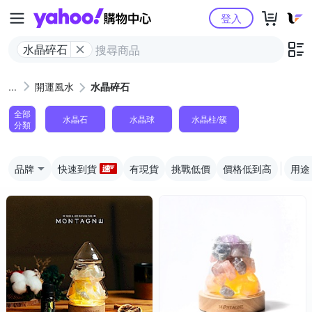
Yahoo購物中心
登入
水晶碎石
開運風水
水晶碎石
全部
水晶石
水晶球
水晶柱/簇
分類
品牌
快速到貨
有現貨
挑戰低價
價格低到高
用途