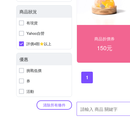
商品狀況
有現貨
Yahoo自營
商品折價券
評價4顆
以上
150元
優惠
挑戰低價
1
券
活動
清除所有條件