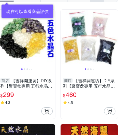
【吉祥開運坊】DIY系
【吉祥開運坊】DIY系
商店
商店
列【聚寶盆專用 五行水晶石
列【聚寶盆專用 五行水晶石
五色石 大顆 每包100公克
五色石 大顆 每個顏色200公
299
460
$
$
共500公克】已淨化
克 共1kg】已淨化
4.3
4.5