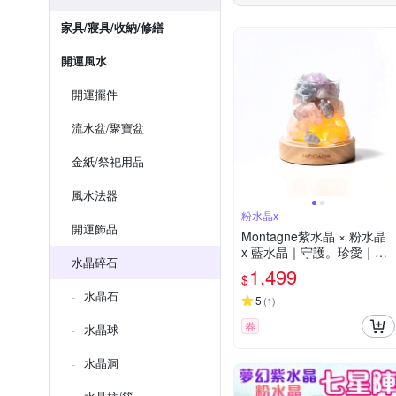
家具/寢具/收納/修繕
開運風水
開運擺件
流水盆/聚寶盆
金紙/祭祀用品
風水法器
粉水晶x
開運飾品
Montagne紫水晶 × 粉水晶
x 藍水晶｜守護。珍愛｜富
水晶碎石
士山水晶擴香組 精油可選
1,499
$
水晶石
5
(
1
)
券
水晶球
水晶洞