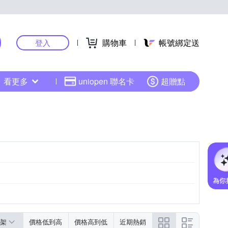
購物車
帳號綁定送
登入
看更多
uniopen 聯名卡
超贈點
架
價格低到高
價格高到低
近期熱銷