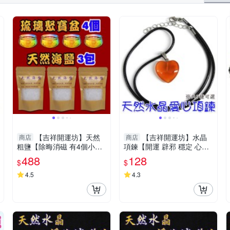
【吉祥開運坊】天然
【吉祥開運坊】水晶
商店
商店
粗鹽【除晦消磁 有4個小小
項鍊【開運 辟邪 穩定 心型
聚寶盆+3包海鹽 消磁碗+海
愛心水晶墜頭 有九款可供選
488
128
$
$
鹽】淨化陽宅
擇 】淨化 擇日
4.5
4.3