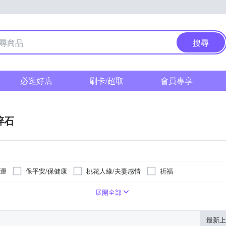
搜尋
必逛好店
刷卡/超取
會員專享
碎石
旺運
保平安/保健康
桃花人緣/夫妻感情
祈福
開運配飾
風水擺件
展開全部
最新上