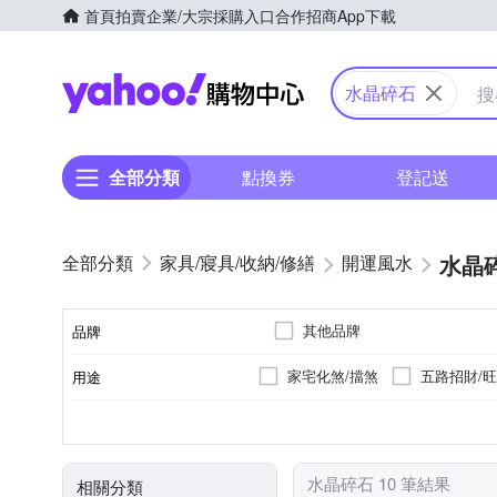
首頁
拍賣
企業/大宗採購入口
合作招商
App下載
Yahoo購物中心
水晶碎石
全部分類
點換券
登記送
水晶
家具/寢具/收納/修繕
開運風水
其他品牌
品牌
家宅化煞/擋煞
五路招財/
用途
品牌名稱
水晶碎石
神像佛像
類型
水晶碎石 10 筆結果
相關分類