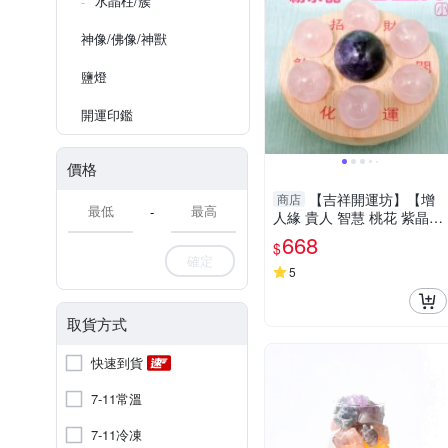
水晶柱/簇
神像/佛像/神獸
鹽燈
開運印鑑
價格
【吉祥開運坊】【增
商店
-
人緣 貴人 智慧 桃花 紫晶
+粉晶七星陣 小型 附孟宗竹
668
$
底盤】淨化 擇日
確定
5
取貨方式
快速到貨
7-11常溫
7-11冷凍