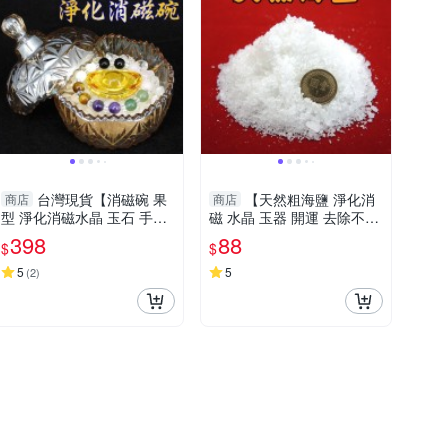
台灣現貨【消磁碗 果
【天然粗海鹽 淨化消
商店
商店
型 淨化消磁水晶 玉石 手鍊
磁 水晶 玉器 開運 去除不好
吊飾 飾品等 附白水晶300公
氣場 每包約150公克】
398
88
$
$
克 元寶 已淨化】
5
5
(
2
)