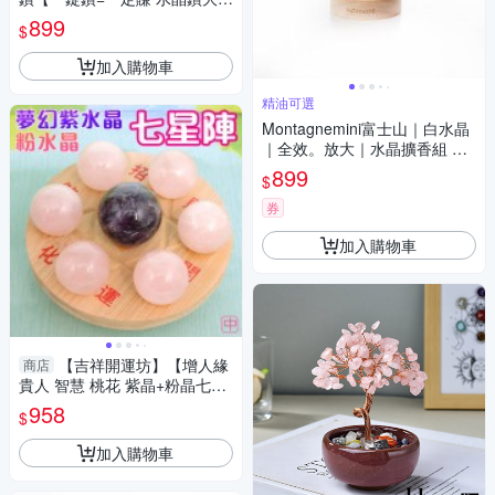
約10cm含底座 多色可供選擇】
899
$
淨化 擇日
加入購物車
精油可選
Montagnemini富士山｜白水晶
｜全效。放大｜水晶擴香組 精
油可選
899
$
券
加入購物車
【吉祥開運坊】【增人緣
商店
貴人 智慧 桃花 紫晶+粉晶七星
陣 中型 附孟宗竹底盤】淨化 擇
958
$
日
加入購物車