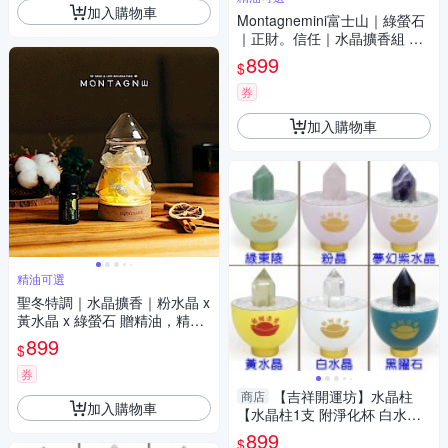
加入購物車
Montagnemini富士山｜綠螢石
｜正財。信任｜水晶擴香組 精
油可選
899
$
券
加入購物車
精油可選
聖冬特調｜水晶擴香｜粉水晶 x
黃水晶 x 綠螢石 贈精油，精油
可選
899
$
券
【吉祥開運坊】水晶柱
商店
加入購物車
【水晶柱1支 附淨化杯 白水晶
碎石 多款可供選擇】淨化 擇日
899
$