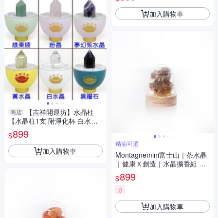
加入購物車
【吉祥開運坊】水晶柱
商店
【水晶柱1支 附淨化杯 白水晶
碎石 多款可供選擇】淨化 擇日
899
$
精油可選
加入購物車
Montagnemini富士山｜茶水晶
｜健康Ｘ創造｜水晶擴香組 精
油可選
899
$
券
加入購物車