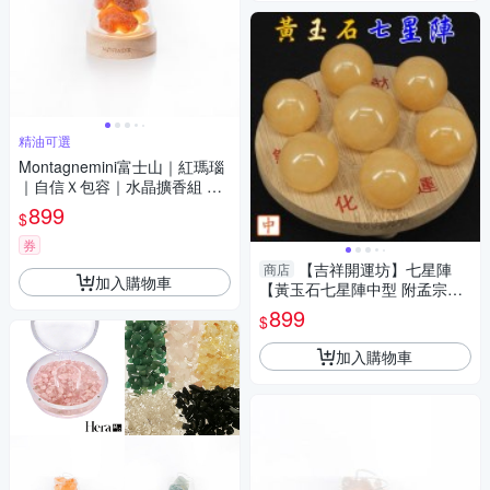
精油可選
Montagnemini富士山｜紅瑪瑙
｜自信Ｘ包容｜水晶擴香組 精
油可選
899
$
券
【吉祥開運坊】七星陣
商店
加入購物車
【黃玉石七星陣中型 附孟宗竹
底盤 開運 招財 招偏財】淨化
899
$
加入購物車