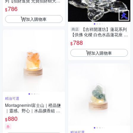
列【招財進寶 元寶招財樹大型
天然水晶招財樹 】 淨化開光 擇
786
$
日
加入購物車
【吉祥開運坊】蓮花系列
商店
【供佛 化樑 白色水晶蓮花座 大
型】開光 擇日
788
$
加入購物車
精油可選
Montagnemini富士山｜橙晶鹽
｜靈感。野心｜水晶擴香組 精
油可選
880
$
券
精油可選