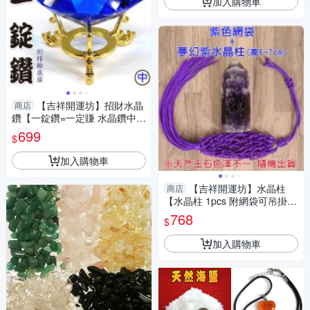
加入購物車
【吉祥開運坊】招財水晶
商店
鑽【一錠鑽=一定賺 水晶鑽中型
約7.8cm含底座 多色可供選
699
$
擇】淨化 擇日
加入購物車
【吉祥開運坊】水晶柱
商店
【水晶柱 1pcs 附網袋可吊掛
多款可供選擇】淨化 擇日
768
$
加入購物車