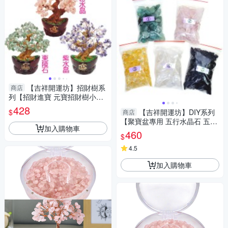
【吉祥開運坊】招財樹系
商店
列【招財進寶 元寶招財樹小型
天然水晶招財樹 】 淨化開光 擇
428
$
【吉祥開運坊】DIY系列
商店
日
【聚寶盆專用 五行水晶石 五色
加入購物車
石 大顆 每個顏色200公克 共1k
460
$
g】已淨化
4.5
加入購物車