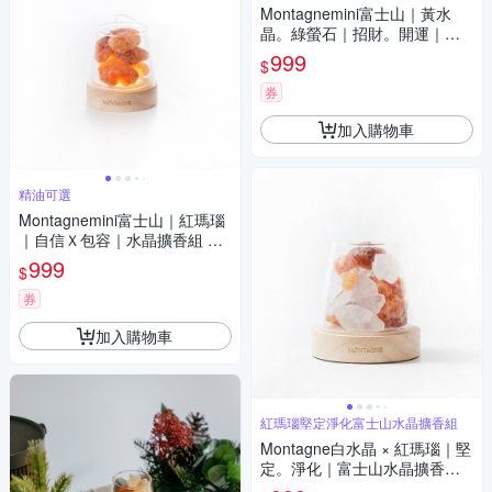
Montagnemini富士山｜黃水
晶。綠螢石｜招財。開運｜水
晶擴香組 招財限定 精油可選
999
$
券
加入購物車
精油可選
Montagnemini富士山｜紅瑪瑙
｜自信Ｘ包容｜水晶擴香組 精
油可選
999
$
券
加入購物車
紅瑪瑙堅定淨化富士山水晶擴香組
Montagne白水晶 × 紅瑪瑙｜堅
定。淨化｜富士山水晶擴香組
精油可選