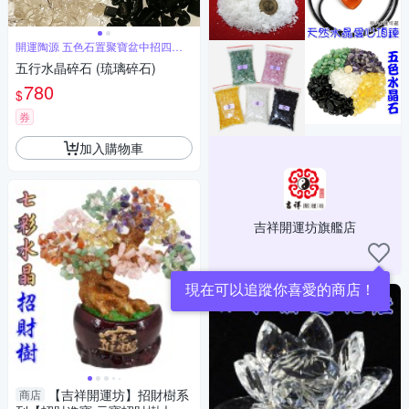
開運陶源 五色石置聚寶盆中招四方
財
五行水晶碎石 (琉璃碎石)
780
$
券
加入購物車
吉祥開運坊旗艦店
現在可以追蹤你喜愛的商店！
【吉祥開運坊】招財樹系
商店