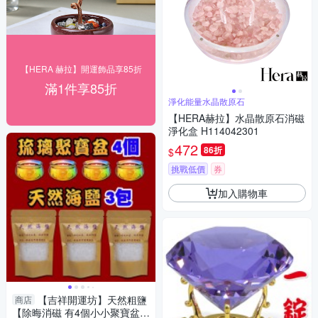
【HERA 赫拉】開運飾品享85折
滿1件享85折
淨化能量水晶散原石
【HERA赫拉】水晶散原石消磁
淨化盒 H114042301
472
86折
$
挑戰低價
券
加入購物車
【吉祥開運坊】天然粗鹽
商店
【除晦消磁 有4個小小聚寶盆+