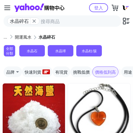
Yahoo購物中心
登入
水晶碎石
開運風水
水晶碎石
全部
水晶石
水晶球
水晶柱/簇
分類
品牌
快速到貨
有現貨
挑戰低價
價格低到高
用途