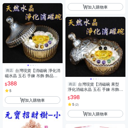
加入購物車
台灣現貨【消磁碗 淨化消
商店
磁水晶 玉石 手鍊 吊飾 飾品等
附白水晶300公克 元寶 已淨
388
$
台灣現貨【消磁碗 果型
商店
化】
淨化消磁水晶 玉石 手鍊 吊飾
5
飾品等 附白水晶300公克 元寶
398
$
已淨化】
加入購物車
5
(
2
)
加入購物車