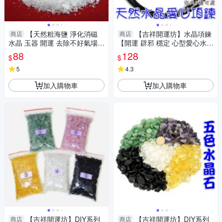
【天然粗海鹽 淨化消磁
【吉祥開運坊】水晶項鍊
商店
商店
水晶 玉器 開運 去除不好氣場
【開運 辟邪 穩定 心型愛心水晶
每包約150公克】
墜頭 有九款可供選擇 】淨化 擇
88
128
$
$
日
5
4.3
加入購物車
加入購物車
【吉祥開運坊】DIY系列
【吉祥開運坊】DIY系列
商店
商店