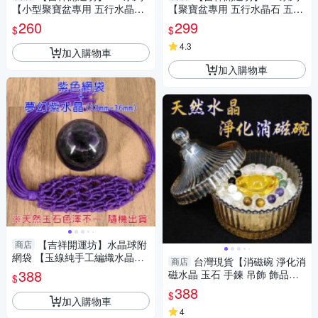
【小型聚寶盆專用 五行水晶石
【聚寶盆專用 五行水晶石 五色
五色石 小顆 每包100公克 2號
石 大顆 每包100公克 共500公
260
299
$
$
是粉色】已淨化
克】已淨化
4.3
加入購物車
加入購物車
【吉祥開運坊】水晶球附
商店
網袋 【玉線純手工編織水晶球
台灣現貨【消磁碗 淨化消
商店
網袋 有附水晶球 有多色可供選
388
磁水晶 玉石 手鍊 吊飾 飾品等
$
擇 可吊掛】
附白水晶300公克 元寶 已淨
388
$
化】
加入購物車
4