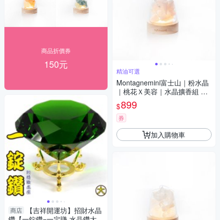
商品折價券
150元
精油可選
Montagnemini富士山｜粉水晶
｜桃花Ｘ美容｜水晶擴香組 精
油可選
899
$
券
加入購物車
【吉祥開運坊】招財水晶
商店
鑽【一錠鑽=一定賺 水晶鑽大型