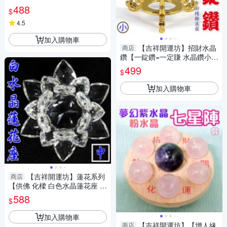
3包海鹽 消磁碗+海鹽】淨化陽
488
$
宅
4.5
加入購物車
【吉祥開運坊】招財水晶
商店
鑽【一錠鑽=一定賺 水晶鑽小型
約6cm含底座 多色可供選擇】
499
$
淨化 擇日
加入購物車
【吉祥開運坊】蓮花系列
商店
【供佛 化樑 白色水晶蓮花座 中
型】開光 擇日
588
$
加入購物車
【吉祥開運坊】【增人緣
商店