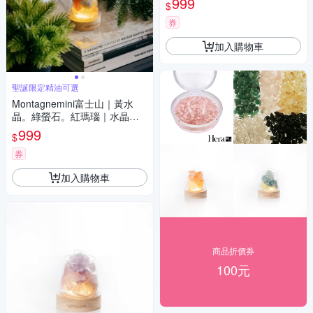
999
$
券
加入購物車
聖誕限定精油可選
Montagnemini富士山｜黃水
晶。綠螢石。紅瑪瑙｜水晶擴
香組 聖誕限定 精油可選
999
$
券
加入購物車
商品折價券
100元