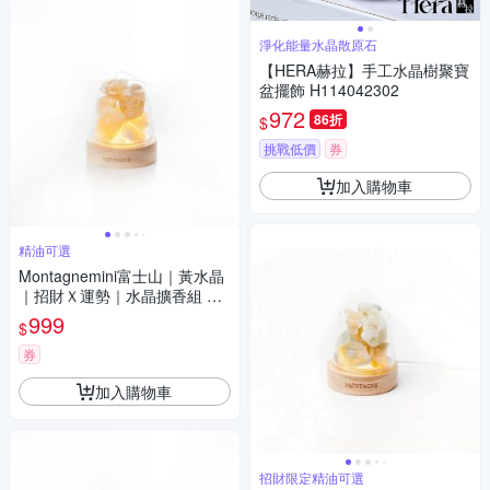
淨化能量水晶散原石
【HERA赫拉】手工水晶樹聚寶
盆擺飾 H114042302
972
86折
$
挑戰低價
券
加入購物車
精油可選
Montagnemini富士山｜黃水晶
｜招財Ｘ運勢｜水晶擴香組 精
油可選
999
$
券
加入購物車
招財限定精油可選