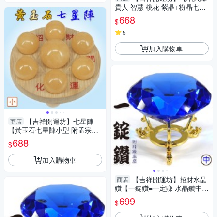
貴人 智慧 桃花 紫晶+粉晶七星
陣 小型 附孟宗竹底盤】淨化 擇
668
$
日
5
加入購物車
【吉祥開運坊】七星陣
商店
【黃玉石七星陣小型 附孟宗竹
底盤 開運 招財 招偏財】淨化
688
$
加入購物車
【吉祥開運坊】招財水晶
商店
鑽【一錠鑽=一定賺 水晶鑽中型
約7.8cm 含底座 多色可供選
699
$
擇】淨化 擇日