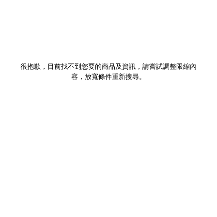
很抱歉，目前找不到您要的商品及資訊，請嘗試調整限縮內
容，放寬條件重新搜尋。