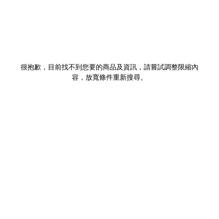
很抱歉，目前找不到您要的商品及資訊，請嘗試調整限縮內
容，放寬條件重新搜尋。