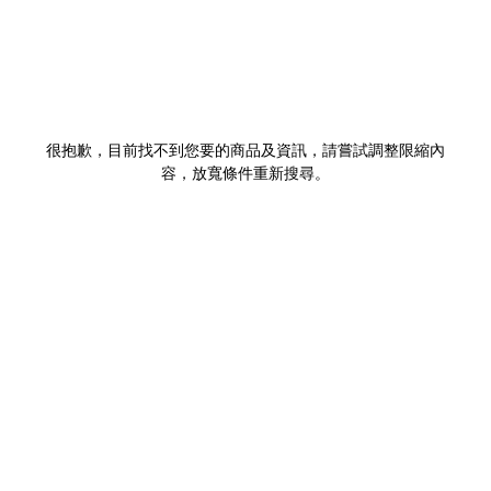
很抱歉，目前找不到您要的商品及資訊，請嘗試調整限縮內
容，放寬條件重新搜尋。