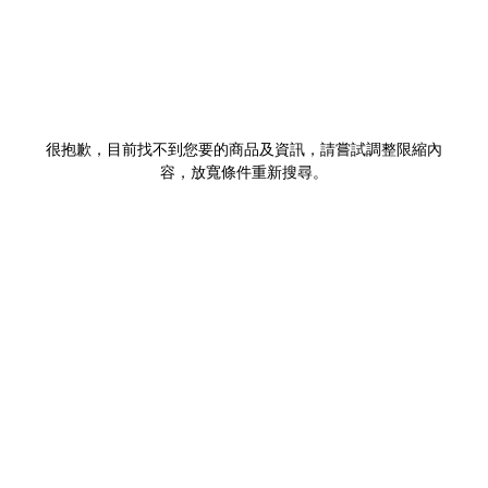
很抱歉，目前找不到您要的商品及資訊，請嘗試調整限縮內
容，放寬條件重新搜尋。