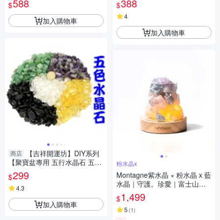
588
388
$
$
化】
4
加入購物車
加入購物車
【吉祥開運坊】DIY系列
商店
【聚寶盆專用 五行水晶石 五色
粉水晶x
石 大顆 每包100公克 共500公
299
Montagne紫水晶 × 粉水晶 x 藍
$
克】已淨化
水晶｜守護。珍愛｜富士山水
4.3
晶擴香組 精油可選
1,499
$
加入購物車
5
(
1
)