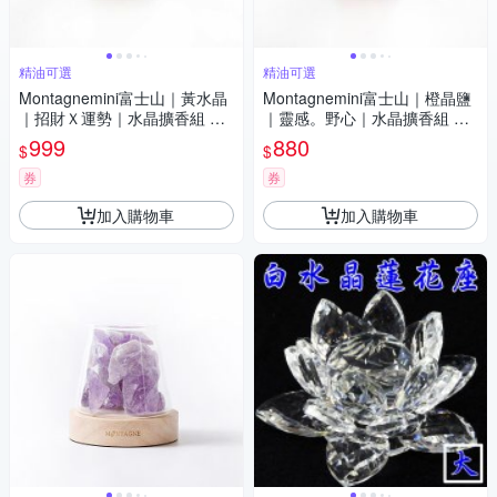
精油可選
精油可選
Montagnemini富士山｜黃水晶
Montagnemini富士山｜橙晶鹽
｜招財Ｘ運勢｜水晶擴香組 精
｜靈感。野心｜水晶擴香組 精
油可選
油可選
999
880
$
$
券
券
加入購物車
加入購物車