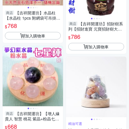
【吉祥開運坊】水晶柱
商店
【水晶柱 1pcs 附網袋可吊掛
多款可供選擇】淨化 擇日
【吉祥開運坊】招財樹系
商店
768
$
列【招財進寶 元寶招財樹大型
天然水晶招財樹 】 淨化開光 擇
786
加入購物車
$
日
加入購物車
【吉祥開運坊】【增人緣
商店
貴人 智慧 桃花 紫晶+粉晶七星
陣 小型 附孟宗竹底盤】淨化 擇
精油可選
668
$