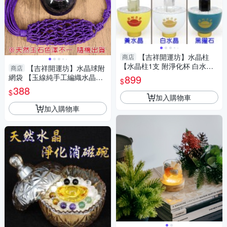
【吉祥開運坊】水晶柱
商店
【水晶柱1支 附淨化杯 白水晶
【吉祥開運坊】水晶球附
商店
碎石 多款可供選擇】淨化 擇日
網袋 【玉線純手工編織水晶球
899
$
網袋 有附水晶球 有多色可供選
388
$
擇 可吊掛】
加入購物車
加入購物車