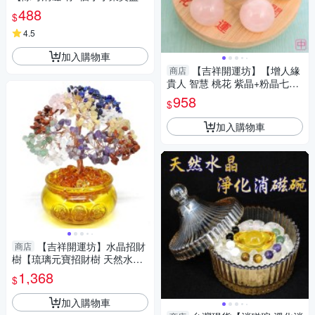
3包海鹽 消磁碗+海鹽】淨化陽
488
$
宅
4.5
加入購物車
【吉祥開運坊】【增人緣
商店
貴人 智慧 桃花 紫晶+粉晶七星
陣 中型 附孟宗竹底盤】淨化 擇
958
$
日
加入購物車
【吉祥開運坊】水晶招財
商店
樹【琉璃元寶招財樹 天然水晶
招財樹 元寶發財樹 大型】 開光
1,368
$
擇日
加入購物車