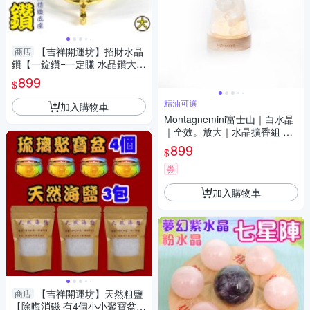
【吉祥開運坊】招財水晶
商店
鑽【一錠鑽=一定賺 水晶鑽大型
約10cm含底座 多色可供選擇】
899
$
淨化 擇日
精油可選
加入購物車
Montagnemini富士山｜白水晶
｜全效。放大｜水晶擴香組 精
油可選
899
$
券
加入購物車
【吉祥開運坊】天然粗鹽
商店
【除晦消磁 有4個小小聚寶盆+