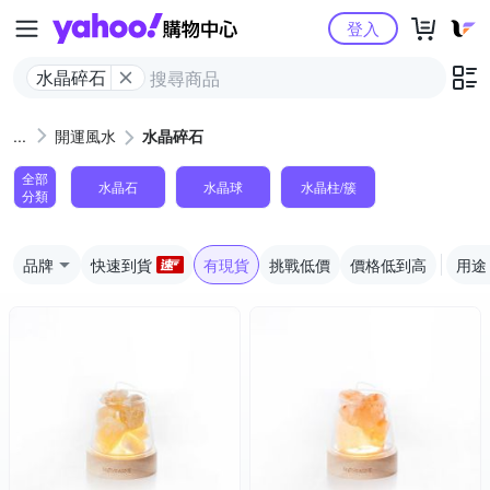
Yahoo購物中心
登入
水晶碎石
開運風水
水晶碎石
全部
水晶石
水晶球
水晶柱/簇
分類
品牌
快速到貨
有現貨
挑戰低價
價格低到高
用途