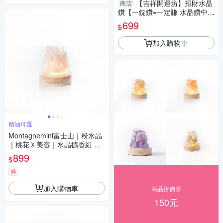
【吉祥開運坊】招財水晶
商店
鑽【一錠鑽=一定賺 水晶鑽中型
約7.8cm 含底座 多色可供選
699
$
擇】淨化 擇日
加入購物車
精油可選
Montagnemini富士山｜粉水晶
｜桃花Ｘ美容｜水晶擴香組 精
油可選
899
$
券
加入購物車
商品折價券
150元