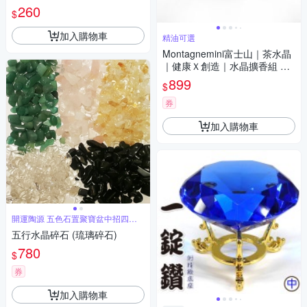
五色石 小顆 每包100公克 2號
260
$
是粉色】已淨化
加入購物車
精油可選
Montagnemini富士山｜茶水晶
｜健康Ｘ創造｜水晶擴香組 精
油可選
899
$
券
加入購物車
開運陶源 五色石置聚寶盆中招四方
財
五行水晶碎石 (琉璃碎石)
780
$
券
加入購物車