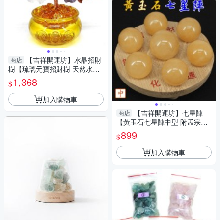
【吉祥開運坊】水晶招財
商店
樹【琉璃元寶招財樹 天然水晶
招財樹 元寶發財樹 大型】 開光
1,368
$
擇日
加入購物車
【吉祥開運坊】七星陣
商店
【黃玉石七星陣中型 附孟宗竹
底盤 開運 招財 招偏財】淨化
899
$
加入購物車