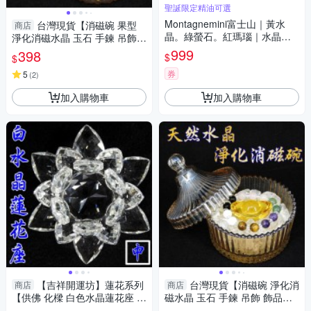
聖誕限定精油可選
Montagnemini富士山｜黃水
台灣現貨【消磁碗 果型
商店
晶。綠螢石。紅瑪瑙｜水晶擴
淨化消磁水晶 玉石 手鍊 吊飾
香組 聖誕限定 精油可選
飾品等 附白水晶300公克 元寶
999
398
$
$
已淨化】
券
5
(
2
)
加入購物車
加入購物車
【吉祥開運坊】蓮花系列
台灣現貨【消磁碗 淨化消
商店
商店
【供佛 化樑 白色水晶蓮花座 中
磁水晶 玉石 手鍊 吊飾 飾品等
型】開光 擇日
附白水晶300公克 元寶 已淨