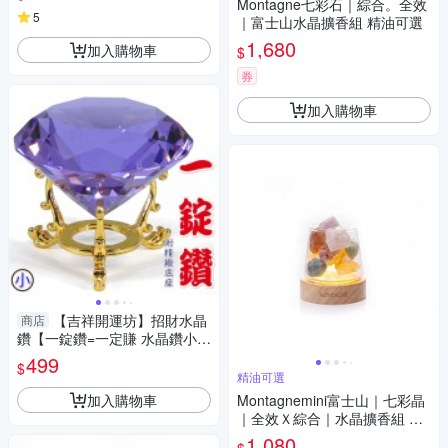
日
Montagne七彩石｜綜合。全效
5
｜富士山水晶擴香組 精油可選
1,680
加入購物車
$
券
加入購物車
【吉祥開運坊】招財水晶
商店
鑽【一錠鑽=一定賺 水晶鑽小型
約6cm含底座 多色可供選擇】
499
$
淨化 擇日
精油可選
加入購物車
Montagnemini富士山｜七彩晶
｜全效Ｘ綜合｜水晶擴香組 精
油可選
1,080