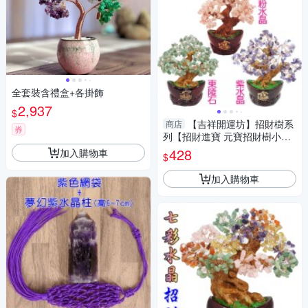
全套裝含禮盒+各掛飾
2,937
$
【吉祥開運坊】招財樹系
商店
券
列【招財進寶 元寶招財樹小型
天然水晶招財樹 】 淨化開光 擇
428
加入購物車
$
日
加入購物車