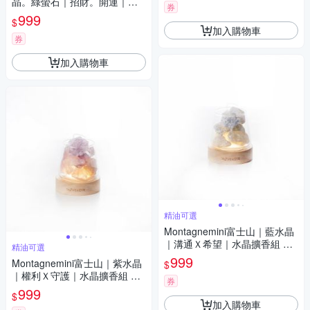
晶。綠螢石｜招財。開運｜水
券
晶擴香組 招財限定 精油可選
999
$
加入購物車
券
加入購物車
精油可選
Montagnemini富士山｜藍水晶
｜溝通Ｘ希望｜水晶擴香組 精
精油可選
油可選
999
Montagnemini富士山｜紫水晶
$
｜權利Ｘ守護｜水晶擴香組 精
券
油可選
999
$
加入購物車