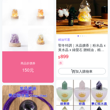
精油可選
聖冬特調｜水晶擴香｜粉水晶 x
黃水晶 x 綠螢石 贈精油，精油
可選
899
$
券
商品折價券
150元
加入購物車