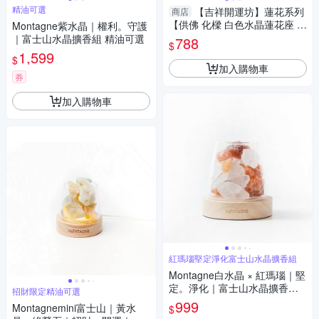
精油可選
【吉祥開運坊】蓮花系列
商店
【供佛 化樑 白色水晶蓮花座 大
Montagne紫水晶｜權利。守護
型】開光 擇日
｜富士山水晶擴香組 精油可選
788
$
1,599
$
加入購物車
券
加入購物車
紅瑪瑙堅定淨化富士山水晶擴香組
Montagne白水晶 × 紅瑪瑙｜堅
定。淨化｜富士山水晶擴香組
招財限定精油可選
精油可選
999
Montagnemini富士山｜黃水
$