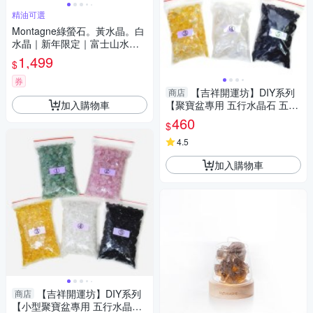
精油可選
Montagne綠螢石。黃水晶。白
水晶｜新年限定｜富士山水晶
擴香組 精油可選
1,499
$
券
【吉祥開運坊】DIY系列
商店
加入購物車
【聚寶盆專用 五行水晶石 五色
石 大顆 每個顏色200公克 共1k
460
$
g】已淨化
4.5
加入購物車
【吉祥開運坊】DIY系列
商店
【小型聚寶盆專用 五行水晶石