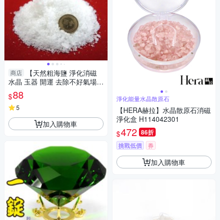
【天然粗海鹽 淨化消磁
商店
水晶 玉器 開運 去除不好氣場
每包約150公克】
88
$
淨化能量水晶散原石
5
【HERA赫拉】水晶散原石消磁
淨化盒 H114042301
加入購物車
472
86折
$
挑戰低價
券
加入購物車