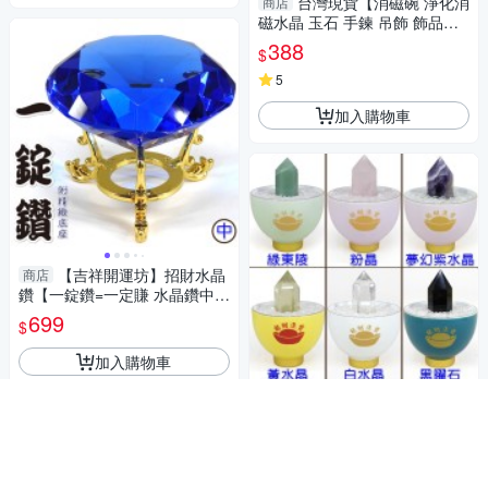
台灣現貨【消磁碗 淨化消
商店
磁水晶 玉石 手鍊 吊飾 飾品等
附白水晶300公克 元寶 已淨
388
$
化】
5
加入購物車
【吉祥開運坊】招財水晶
商店
鑽【一錠鑽=一定賺 水晶鑽中型
約7.8cm含底座 多色可供選
699
$
擇】淨化 擇日
加入購物車
【吉祥開運坊】水晶柱
商店
【水晶柱1支 附淨化杯 白水晶
碎石 多款可供選擇】淨化 擇日
899
$