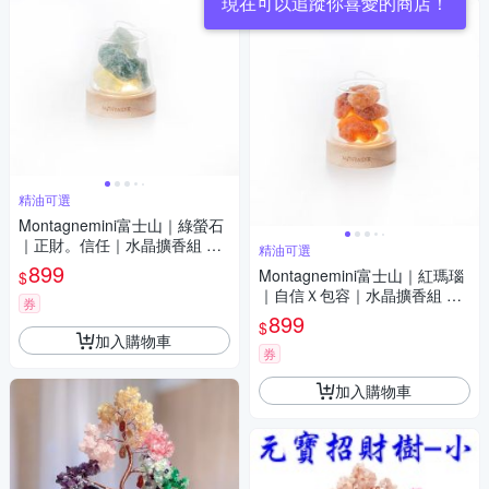
現在可以追蹤你喜愛的商店！
精油可選
Montagnemini富士山｜綠螢石
｜正財。信任｜水晶擴香組 精
精油可選
油可選
899
Montagnemini富士山｜紅瑪瑙
$
｜自信Ｘ包容｜水晶擴香組 精
券
油可選
899
$
加入購物車
券
加入購物車