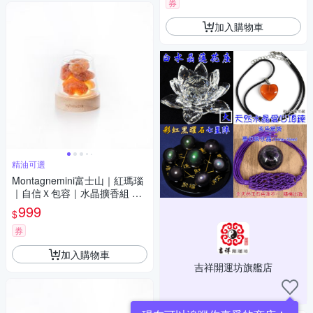
券
加入購物車
精油可選
Montagnemini富士山｜紅瑪瑙
｜自信Ｘ包容｜水晶擴香組 精
油可選
999
$
券
加入購物車
吉祥開運坊旗艦店