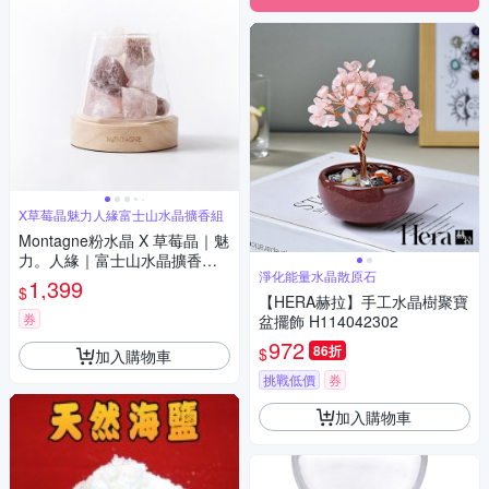
X草莓晶魅力人緣富士山水晶擴香組
Montagne粉水晶 X 草莓晶｜魅
力。人緣｜富士山水晶擴香組
淨化能量水晶散原石
精油可選
1,399
$
【HERA赫拉】手工水晶樹聚寶
券
盆擺飾 H114042302
972
86折
$
加入購物車
挑戰低價
券
加入購物車