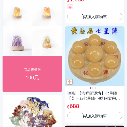
$
券
加入購物車
商品折價券
100元
【吉祥開運坊】七星陣
商店
【黃玉石七星陣小型 附孟宗竹
底盤 開運 招財 招偏財】淨化
688
$
加入購物車