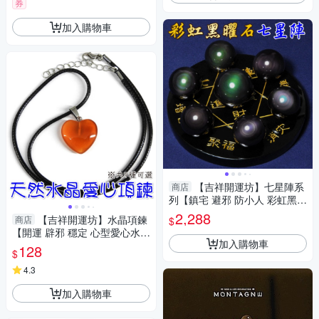
券
加入購物車
【吉祥開運坊】七星陣系
商店
列【鎮宅 避邪 防小人 彩虹黑曜
石七星陣 含黑曜石底盤10cm】
2,288
【吉祥開運坊】水晶項鍊
商店
$
淨化 擇日
【開運 辟邪 穩定 心型愛心水晶
加入購物車
墜頭 有九款可供選擇 】淨化 擇
128
$
日
4.3
加入購物車