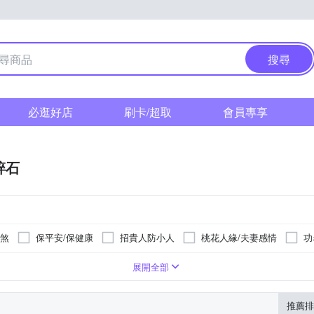
搜尋
必逛好店
刷卡/超取
會員專享
碎石
擋煞
保平安/保健康
招貴人防小人
桃花人緣/夫妻感情
功
風水法器
聚寶盆
開運配飾
展開全部
推薦排