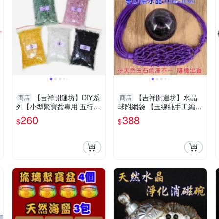
【吉祥開運坊】DIY系
【吉祥開運坊】水晶
商店
商店
列【小型聚寶盆專用 五行水
球附網袋 【玉線純手工編織
晶石 五色石 小顆 每包100
水晶球網袋 有附水晶球 有
260
388
$
$
公克 2號是粉色】已淨化
多色可供選擇 可吊掛】