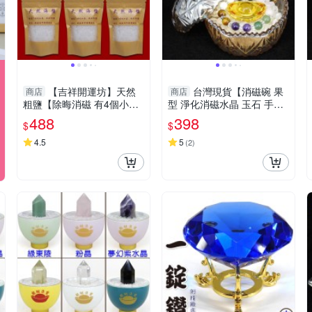
【吉祥開運坊】天然
台灣現貨【消磁碗 果
商店
商店
粗鹽【除晦消磁 有4個小小
型 淨化消磁水晶 玉石 手鍊
聚寶盆+3包海鹽 消磁碗+海
吊飾 飾品等 附白水晶300公
488
398
$
$
鹽】淨化陽宅
克 元寶 已淨化】
4.5
5
(
2
)