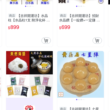
【吉祥開運坊】水晶
【吉祥開運坊】招財
商店
商店
柱【水晶柱1支 附淨化杯 白
水晶鑽【一錠鑽=一定賺 水
水晶碎石 多款可供選擇】淨
晶鑽中型 約7.8cm 含底座
899
699
$
$
化 擇日
多色可供選擇】淨化 擇日
【吉祥開運坊】七星
商店