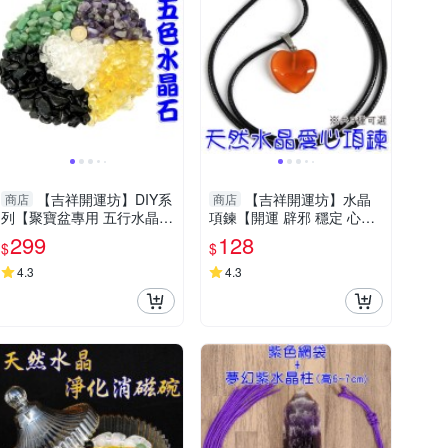
【吉祥開運坊】DIY系
【吉祥開運坊】水晶
商店
商店
列【聚寶盆專用 五行水晶石
項鍊【開運 辟邪 穩定 心型
五色石 大顆 每包100公克
愛心水晶墜頭 有九款可供選
299
128
$
$
共500公克】已淨化
擇 】淨化 擇日
4.3
4.3