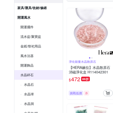
家具/寢具/收納/修繕
開運風水
開運擺件
流水盆/聚寶盆
金紙/祭祀用品
風水法器
淨化能量水晶散原石
開運飾品
【HERA赫拉】水晶散原石
消磁淨化盒 H114042301
水晶碎石
472
86折
$
水晶石
挑戰低價
券
水晶球
水晶洞