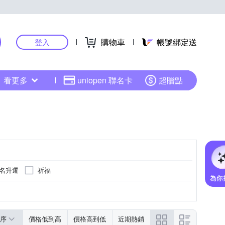
購物車
帳號綁定送
登入
看更多
uniopen 聯名卡
超贈點
名升遷
祈福
序
價格低到高
價格高到低
近期熱銷