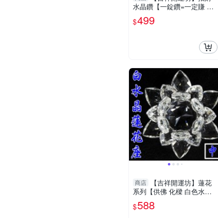
水晶鑽【一錠鑽=一定賺 水
晶鑽小型 約6cm含底座 多
499
$
色可供選擇】淨化 擇日
【吉祥開運坊】蓮花
商店
系列【供佛 化樑 白色水晶
蓮花座 中型】開光 擇日
588
$