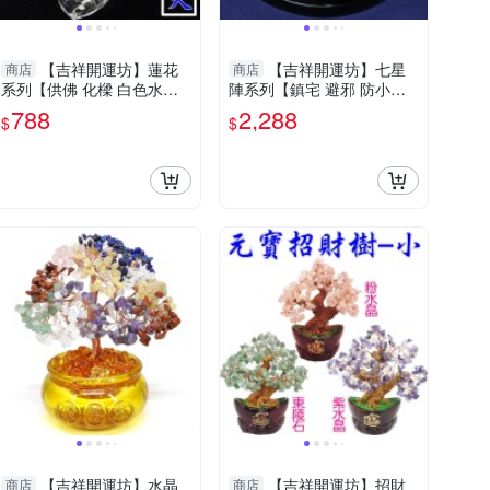
【吉祥開運坊】蓮花
【吉祥開運坊】七星
商店
商店
系列【供佛 化樑 白色水晶
陣系列【鎮宅 避邪 防小人
蓮花座 大型】開光 擇日
彩虹黑曜石七星陣 含黑曜石
788
2,288
$
$
底盤10cm】淨化 擇日
【吉祥開運坊】水晶
【吉祥開運坊】招財
商店
商店