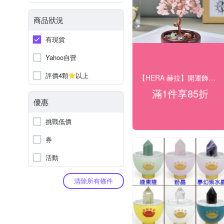
商品狀況
有現貨
Yahoo自營
評價4顆
以上
【HERA 赫拉】開運飾品享85折
滿1件享85折
優惠
挑戰低價
券
活動
清除所有條件