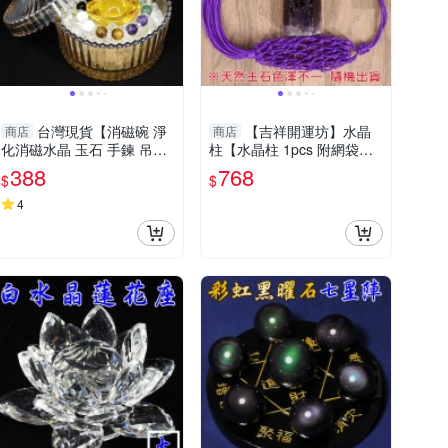
台灣現貨【消磁碗 淨
【吉祥開運坊】水晶
商店
商店
化消磁水晶 玉石 手鍊 吊飾
柱【水晶柱 1pcs 附網袋可
飾品等 附白水晶300公克 元
吊掛 多款可供選擇】淨化
388
768
$
$
寶 已淨化】
擇日
4