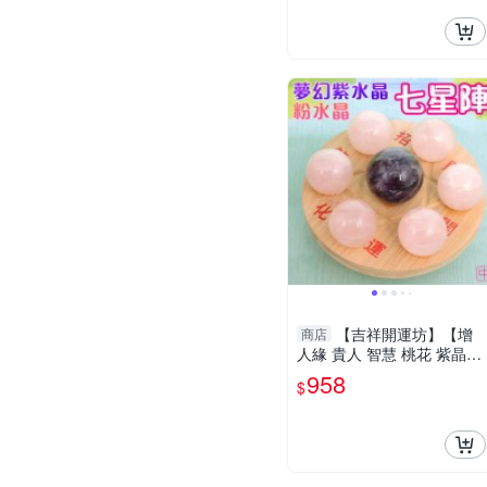
【吉祥開運坊】【增
商店
人緣 貴人 智慧 桃花 紫晶
+粉晶七星陣 中型 附孟宗竹
958
$
底盤】淨化 擇日