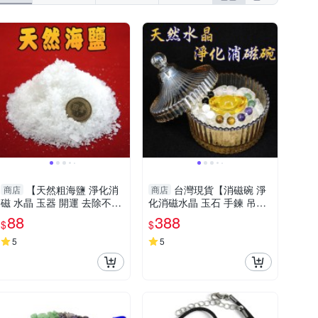
【天然粗海鹽 淨化消
台灣現貨【消磁碗 淨
商店
商店
磁 水晶 玉器 開運 去除不好
化消磁水晶 玉石 手鍊 吊飾
氣場 每包約150公克】
飾品等 附白水晶300公克 元
88
388
$
$
寶 已淨化】
5
5