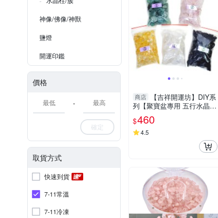
水晶柱/簇
神像/佛像/神獸
鹽燈
開運印鑑
價格
【吉祥開運坊】DIY系
商店
-
列【聚寶盆專用 五行水晶石
五色石 大顆 每個顏色200公
460
$
克 共1kg】已淨化
確定
4.5
取貨方式
快速到貨
7-11常溫
7-11冷凍