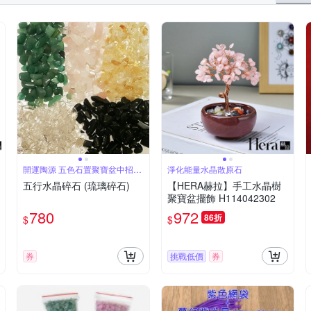
開運陶源 五色石置聚寶盆中招四
淨化能量水晶散原石
方財
五行水晶碎石 (琉璃碎石)
【HERA赫拉】手工水晶樹
聚寶盆擺飾 H114042302
780
972
86折
$
$
券
挑戰低價
券