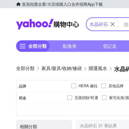
首頁
拍賣
企業/大宗採購入口
合作招商
App下載
Yahoo購物中心
水晶碎石
全部分類
點換券
登記送
水晶
家具/寢具/收納/修繕
開運風水
HERA 赫拉
其他品牌
品牌
五路招財/旺運
家宅化煞/
用途
品牌名稱
水晶碎石
風水擺件
類型
水晶碎石 31 筆結果
相關分類