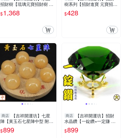
招財樹【琉璃元寶招財樹 天
樹系列【招財進寶 元寶招財
然水晶招財樹 元寶發財樹
樹小型 天然水晶招財樹 】
1,368
428
$
$
大型】 開光 擇日
淨化開光 擇日
【吉祥開運坊】七星
【吉祥開運坊】招財
商店
商店
陣【黃玉石七星陣中型 附孟
水晶鑽【一錠鑽=一定賺 水
宗竹底盤 開運 招財 招偏
晶鑽大型 約10cm含底座 多
899
899
$
$
財】淨化
色可供選擇】淨化 擇日