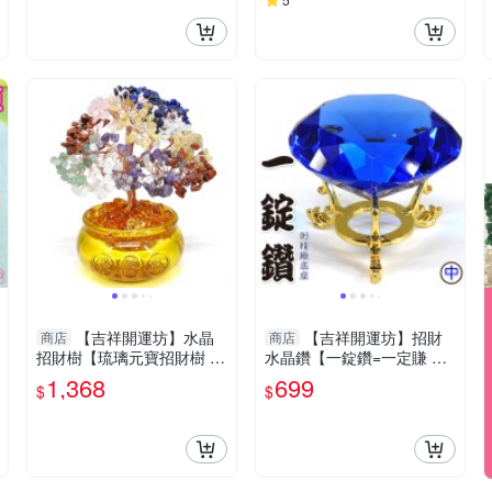
【吉祥開運坊】水晶
【吉祥開運坊】招財
商店
商店
招財樹【琉璃元寶招財樹 天
水晶鑽【一錠鑽=一定賺 水
然水晶招財樹 元寶發財樹
晶鑽中型 約7.8cm含底座 多
1,368
699
$
$
大型】 開光 擇日
色可供選擇】淨化 擇日