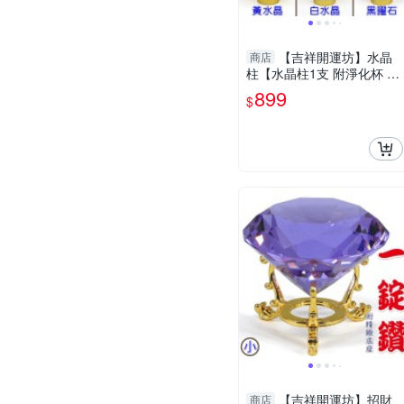
【吉祥開運坊】水晶
商店
柱【水晶柱1支 附淨化杯 白
水晶碎石 多款可供選擇】淨
899
$
化 擇日
【吉祥開運坊】招財
商店