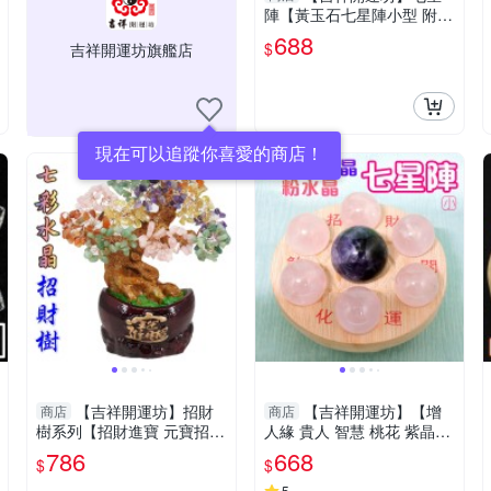
陣【黃玉石七星陣小型 附孟
宗竹底盤 開運 招財 招偏
688
$
吉祥開運坊旗艦店
財】淨化
現在可以追蹤你喜愛的商店！
【吉祥開運坊】招財
【吉祥開運坊】【增
商店
商店
樹系列【招財進寶 元寶招財
人緣 貴人 智慧 桃花 紫晶
樹大型 天然水晶招財樹 】
+粉晶七星陣 小型 附孟宗竹
786
668
$
$
淨化開光 擇日
底盤】淨化 擇日
5