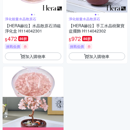
淨化能量水晶散原石
淨化能量水晶散原石
【HERA赫拉】水晶散原石消磁
【HERA赫拉】手工水晶樹聚寶
淨化盒 H114042301
盆擺飾 H114042302
472
972
86折
86折
$
$
挑戰低價
券
挑戰低價
券
加入購物車
加入購物車