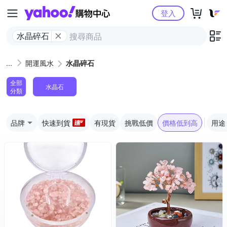
Yahoo購物中心
登入
水晶碎石
開運風水
水晶碎石
全部
水晶石
分類
品牌
快速到貨
有現貨
挑戰低價
價格低到高
用途