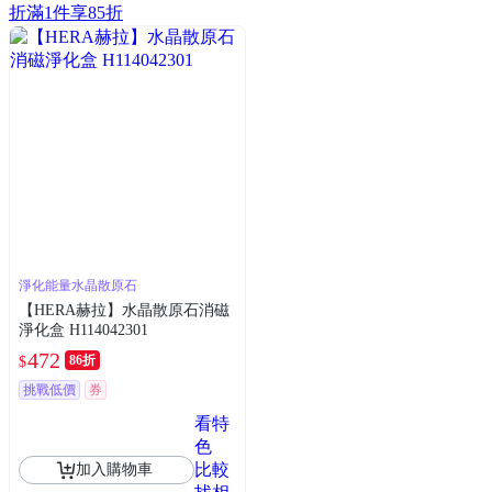
折
滿1件享85折
淨化能量水晶散原石
【HERA赫拉】水晶散原石消磁
淨化盒 H114042301
472
86折
$
挑戰低價
券
看特
色
比較
加入購物車