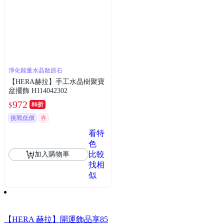
淨化能量水晶散原石
【HERA赫拉】手工水晶樹聚寶
盆擺飾 H114042302
972
86折
$
挑戰低價
券
看特
色
比較
加入購物車
找相
似
【HERA 赫拉】開運飾品享85