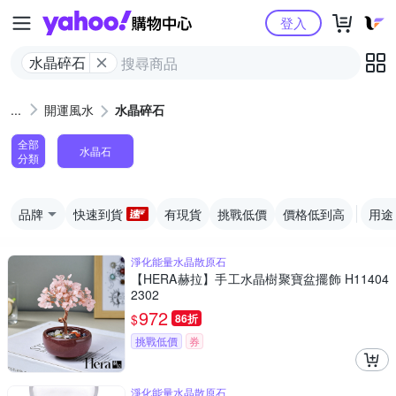
Yahoo購物中心
登入
水晶碎石
開運風水
水晶碎石
全部
水晶石
分類
品牌
快速到貨
有現貨
挑戰低價
價格低到高
用途
淨化能量水晶散原石
【HERA赫拉】手工水晶樹聚寶盆擺飾 H11404
2302
972
$
86折
挑戰低價
券
淨化能量水晶散原石