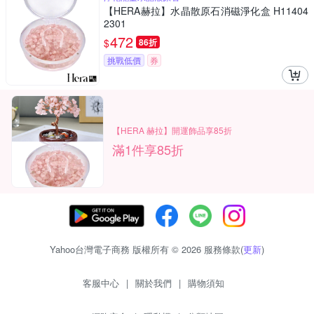
【HERA赫拉】水晶散原石消磁淨化盒 H11404
2301
472
$
86折
挑戰低價
券
【HERA 赫拉】開運飾品享85折
滿1件享85折
Yahoo台灣電子商務 版權所有 © 2026 服務條款(
更新
)
客服中心
|
關於我們
|
購物須知