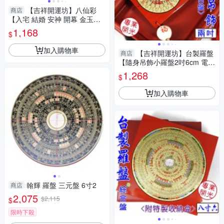
【吉祥開運坊】八仙彩
商店
【入宅 結婚 安神 開幕 金玉滿
堂 平繡八仙彩 平車繡 2呎9八
1,168
$
仙彩】淨化
加入購物車
【吉祥開運坊】台製羅盤
商店
【隨身吊飾小羅盤2吋6cm 電木
MIT台灣製造 三合 鎮宅 保平
1,268
$
安】開光
加入購物車
翰輝 羅盤 三元盤 6寸2
商店
2,075
$2,115
$
限時下殺