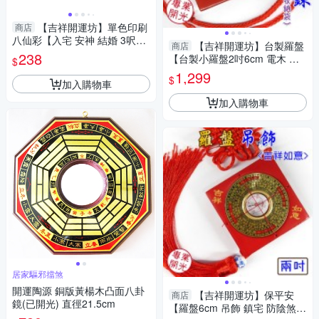
【吉祥開運坊】單色印刷
商店
八仙彩【入宅 安神 結婚 3呎6
【吉祥開運坊】台製羅盤
商店
八仙彩 單色印刷八仙彩 】淨化
238
【台製小羅盤2吋6cm 電木 MIT
$
台灣製造 項鍊 隨身平安 項鍊】
1,299
$
加入購物車
開光
加入購物車
居家驅邪擋煞
開運陶源 銅版黃楊木凸面八卦
【吉祥開運坊】保平安
商店
鏡(已開光) 直徑21.5cm
【羅盤6cm 吊飾 鎮宅 防陰煞