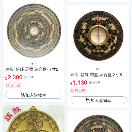
翰輝 羅盤 綜合盤- 7寸2
商店
翰輝 羅盤 綜合盤-2寸8
商店
2,300
$2,340
$
1,130
$1,170
$
限時下殺
限時下殺
加入購物車
加入購物車