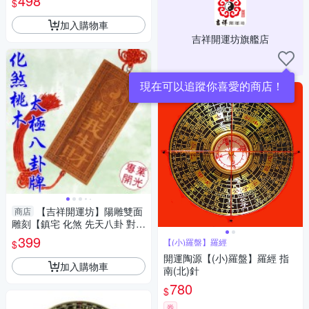
498
$
開光 擇日
加入購物車
吉祥開運坊旗艦店
現在可以追蹤你喜愛的商店！
【吉祥開運坊】陽雕雙面
商店
雕刻【鎮宅 化煞 先天八卦 對我
生財 天官賜福 桃木精雕】專業
399
【(小)羅盤】羅經
$
開光 擇日
開運陶源【(小)羅盤】羅經 指
加入購物車
南(北)針
780
$
券