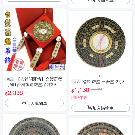
【吉祥開運坊】台製羅盤
商店
翰輝 羅盤 三合盤-2寸8
商店
【MIT台灣製造羅盤吊飾2.6吋8
1,130
cm 可吊家中 車上 三元 三合 鎮
$1,170
$
2,388
$
宅辟邪】開光
限時下殺
加入購物車
加入購物車