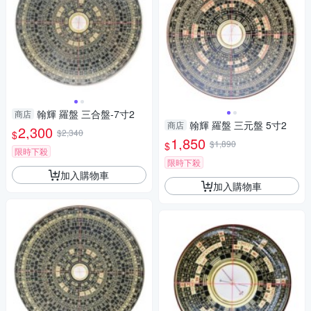
翰輝 羅盤 三合盤-7寸2
商店
翰輝 羅盤 三元盤 5寸2
商店
2,300
$2,340
$
1,850
$1,890
$
限時下殺
限時下殺
加入購物車
加入購物車