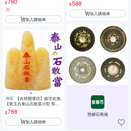
780
隨身保平安 吊車上】開光加持
588
$
$
擇日
券
加入購物車
加入購物車
【吉祥開運坊】鎮宅化煞
商店
【黃玉石泰山石敢當小型 剪刀
煞 天斬煞 路沖】開光 擇日
788
$
墊腳石商城
加入購物車