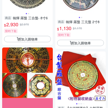
翰輝 羅盤 三合盤- 8寸6
商店
翰輝 羅盤 三元盤 2寸8
商店
2,930
$2,970
$
1,130
$1,170
$
限時下殺
限時下殺
加入購物車
加入購物車
商店