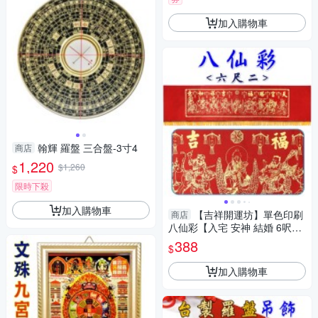
加入購物車
翰輝 羅盤 三合盤-3寸4
商店
1,220
$1,260
$
限時下殺
加入購物車
【吉祥開運坊】單色印刷
商店
八仙彩【入宅 安神 結婚 6呎2
八仙彩 單色印刷八仙彩 】淨化
388
$
加入購物車