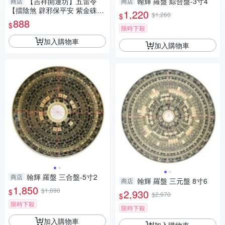
【吉祥開運坊】五雷令
翰輝 羅盤 綜合盤-3寸4
商店
商店
【擋陰煞 辟邪保平安 紫金硃砂
1,220
$1,260
$
石五雷號令 五雷令項鍊】開光
888
$
擇日
限時下殺
加入購物車
加入購物車
翰輝 羅盤 三合盤-5寸2
商店
翰輝 羅盤 三元盤 8寸6
商店
1,850
$1,890
$
2,930
$2,970
$
限時下殺
限時下殺
加入購物車
加入購物車