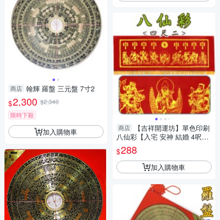
翰輝 羅盤 三元盤 7寸2
商店
2,300
$2,340
$
限時下殺
【吉祥開運坊】單色印刷
商店
加入購物車
八仙彩【入宅 安神 結婚 4呎2
八仙彩 單色印刷八仙彩 】淨化
288
$
加入購物車