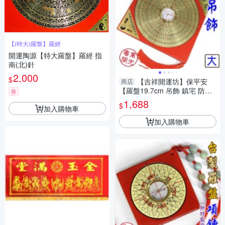
【(特大)羅盤】羅經
開運陶源【特大羅盤】羅經 指
南(北)針
2,000
$
【吉祥開運坊】保平安
商店
【羅盤19.7cm 吊飾 鎮宅 防陰
券
煞 保平安】開光 擇日
1,688
$
加入購物車
加入購物車