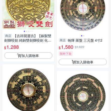
【吉祥開運坊】【銅製雙
商店
劍獅咬劍 純銅雙劍獅咬劍 化外
翰輝 羅盤 三元盤 4寸2
商店
煞 壁刀 路沖 鎮宅 保平安】開
1,288
1,580
$1,620
$
$
光 擇日
限時下殺
加入購物車
加入購物車