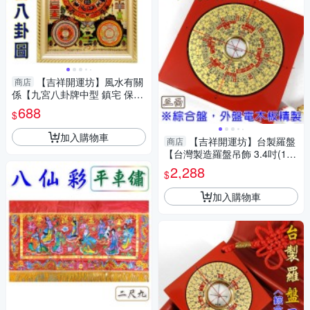
【吉祥開運坊】風水有關
商店
係【九宮八卦牌中型 鎮宅 保平
安 轉禍為福 台灣製 】開光 擇
688
$
日
加入購物車
【吉祥開運坊】台製羅盤
商店
【台灣製造羅盤吊飾 3.4吋(10.
4cm)可吊家中 車上 三合】開光
2,288
$
加入購物車