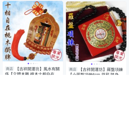
【吉祥開運坊】風水有關
商店
【吉祥開運坊】羅盤項鍊
商店
係【立體木雕 桃木十相自在圖
【小羅盤項鍊6cm 辟邪 隨身保
化煞 保平安 轉禍為福 】開光
平安 含珠鍊】開光 擇日
999
899
$
$
擇日
加入購物車
加入購物車