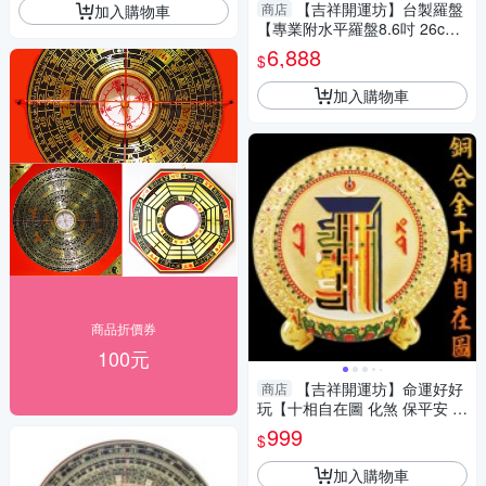
【吉祥開運坊】台製羅盤
商店
加入購物車
【專業附水平羅盤8.6吋 26cm
綜合 台灣製 電木 鎮宅 保平安
6,888
$
量方位】
加入購物車
商品折價券
100元
【吉祥開運坊】命運好好
商店
玩【十相自在圖 化煞 保平安 轉
禍為福 】開光 擇日
999
$
加入購物車