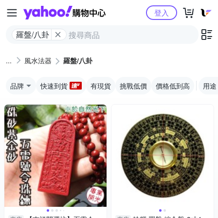
Yahoo購物中心
登入
羅盤/八卦
風水法器
羅盤/八卦
品牌
快速到貨
有現貨
挑戰低價
價格低到高
用途