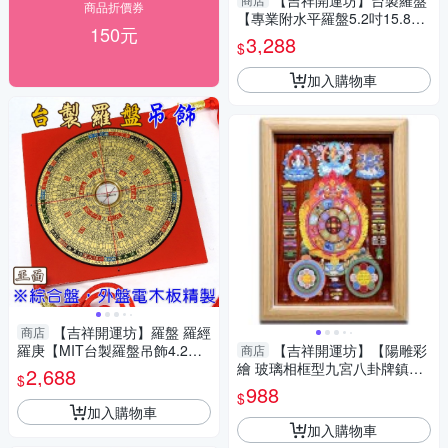
【吉祥開運坊】台製羅盤
商品折價券
【專業附水平羅盤5.2吋15.8cm
150元
綜合 台灣製 電木 鎮宅 保平安
3,288
$
量方位】
加入購物車
【吉祥開運坊】羅盤 羅經
商店
羅庚【MIT台製羅盤吊飾4.2吋
【吉祥開運坊】【陽雕彩
商店
12.8cm 電木 鎮宅 辟邪 保平
繪 玻璃相框型九宮八卦牌鎮宅
2,688
$
安】開光
保平安 轉禍為福】開光 擇日
988
$
加入購物車
加入購物車