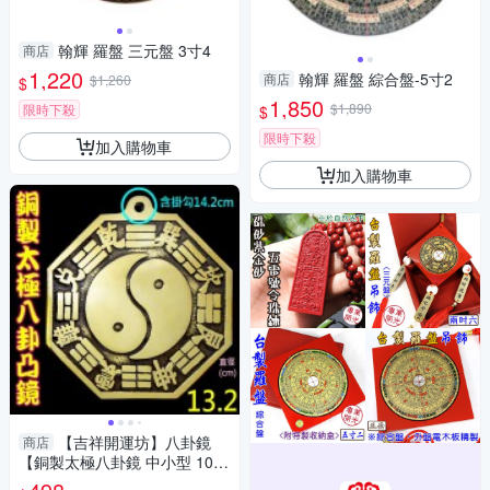
翰輝 羅盤 三元盤 3寸4
商店
1,220
翰輝 羅盤 綜合盤-5寸2
商店
$1,260
$
1,850
$1,890
限時下殺
$
限時下殺
加入購物車
加入購物車
【吉祥開運坊】八卦鏡
商店
【銅製太極八卦鏡 中小型 10.8
cm 厚銅版 化壁刀 路沖 巷沖 】