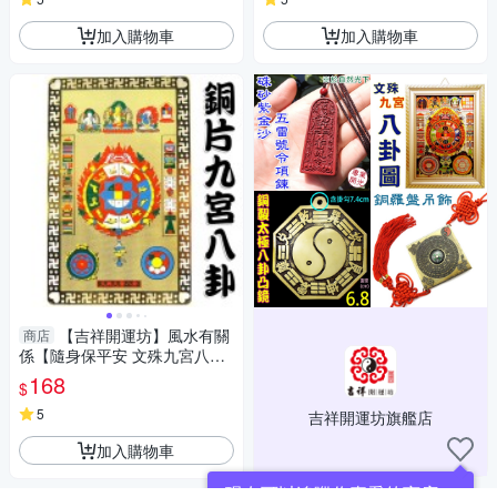
加入購物車
加入購物車
【吉祥開運坊】風水有關
商店
係【隨身保平安 文殊九宮八卦
可放皮夾)】開光 擇日
168
$
5
吉祥開運坊旗艦店
加入購物車
現在可以追蹤你喜愛的商店！