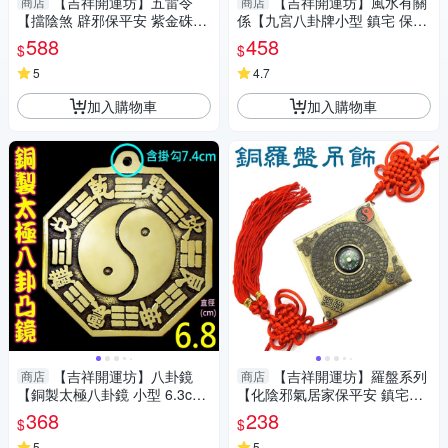
【吉祥開運坊】五雷令
【吉祥開運坊】風水有關
商店
商店
【擋陰煞 辟邪保平安 紫金硃砂
係【九宮八卦牌小型 鎮宅 保平
石五雷號令 五雷令項鍊】開光
安 轉禍為福 台灣製】開光 擇日
588
458
$
$
擇日
5
4.7
加入購物車
加入購物車
【吉祥開運坊】八卦鏡
【吉祥開運坊】羅盤系列
商店
商店
【銅製太極八卦鏡 小型 6.3cm
【化陰邪氣居家保平安 鎮宅羅
厚銅版 化壁刀 路沖 巷沖 】開
盤 銅製】開光 擇日
368
238
$
$
光 擇日
5
5