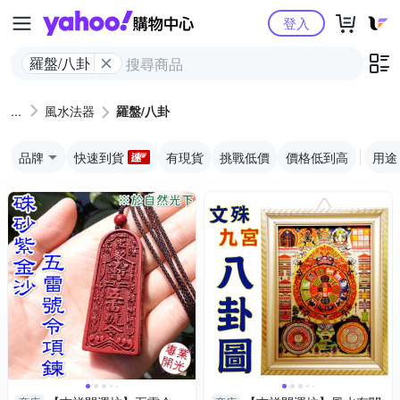
Yahoo購物中心
登入
羅盤/八卦
風水法器
羅盤/八卦
品牌
快速到貨
有現貨
挑戰低價
價格低到高
用途