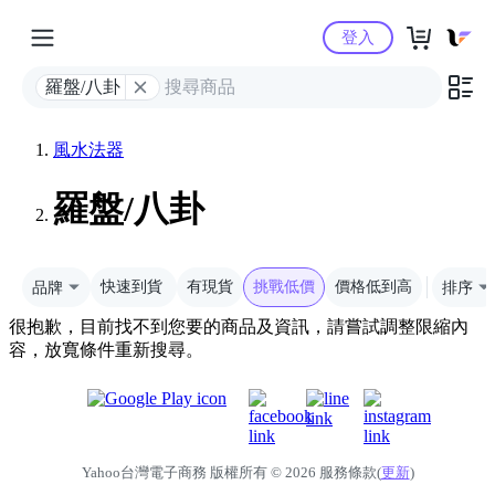
Yahoo購物中心
登入
羅盤/八卦
風水法器
羅盤/八卦
品牌
快速到貨
有現貨
挑戰低價
價格低到高
排序
很抱歉，目前找不到您要的商品及資訊，請嘗試調整限縮內
容，放寬條件重新搜尋。
Yahoo台灣電子商務 版權所有 © 2026 服務條款(
更新
)