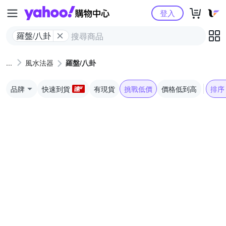
Yahoo購物中心
登入
羅盤/八卦
風水法器
羅盤/八卦
品牌
快速到貨
有現貨
挑戰低價
價格低到高
排序