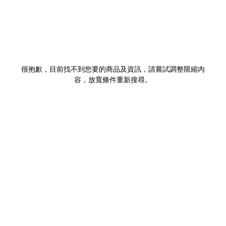
很抱歉，目前找不到您要的商品及資訊，請嘗試調整限縮內
容，放寬條件重新搜尋。