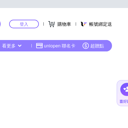
購物車
帳號綁定送
登入
看更多
uniopen 聯名卡
超贈點