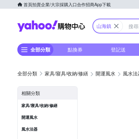
首頁
拍賣
企業/大宗採購入口
合作招商
App下載
Yahoo購物中心
山海鎮
全部分類
點換券
登記送
家具/寢具/收納/修繕
開運風水
風水法
相關分類
家具/寢具/收納/修繕
開運風水
風水法器