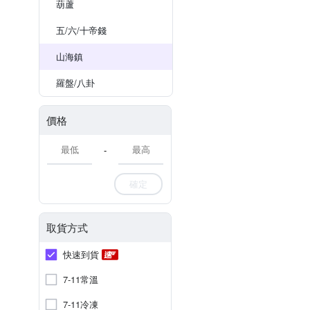
葫蘆
五/六/十帝錢
山海鎮
羅盤/八卦
價格
-
確定
取貨方式
快速到貨
7-11常溫
7-11冷凍