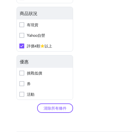
商品狀況
有現貨
Yahoo自營
評價4顆
以上
優惠
挑戰低價
券
活動
清除所有條件