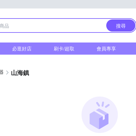
搜尋
必逛好店
刷卡/超取
會員專享
山海鎮
器