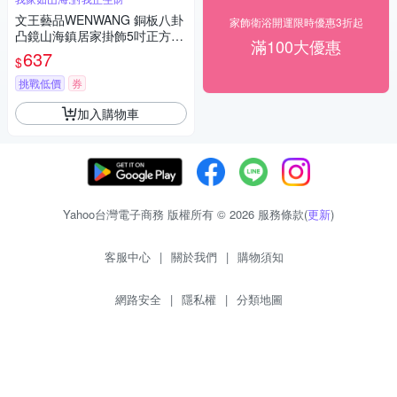
文王藝品WENWANG 銅板八卦
家飾衛浴開運限時優惠3折起
凸鏡山海鎮居家掛飾5吋正方形
滿100大優惠
1組
637
$
挑戰低價
券
加入購物車
Yahoo台灣電子商務 版權所有 © 2026 服務條款(
更新
)
客服中心
|
關於我們
|
購物須知
網路安全
|
隱私權
|
分類地圖