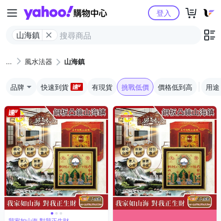
Yahoo購物中心
登入
山海鎮
風水法器
山海鎮
品牌
快速到貨
有現貨
挑戰低價
價格低到高
用途
我家如山海,對我正生財