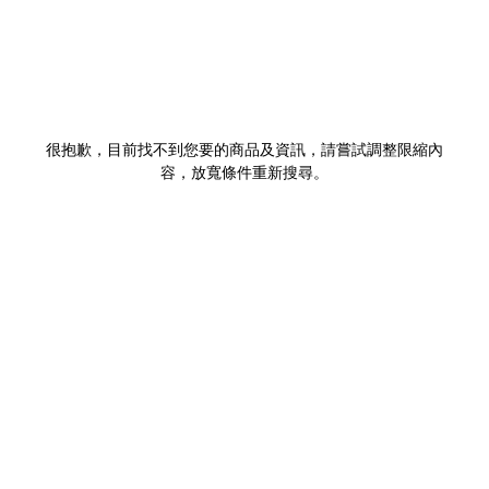
很抱歉，目前找不到您要的商品及資訊，請嘗試調整限縮內
容，放寬條件重新搜尋。