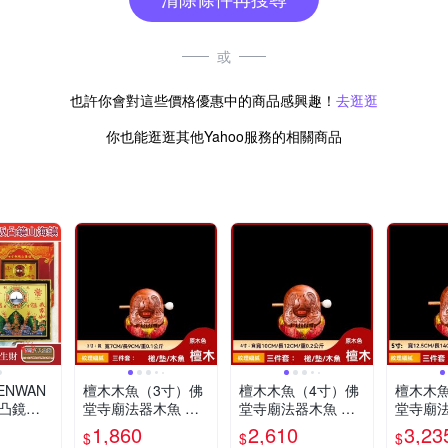
或
也許你會對這些價格優惠中的商品感興趣！
去逛逛
你也能逛逛其他Yahoo服務的相關商品
NWAN
檀木木魚（3寸）佛
檀木木魚（4寸）佛
檀木木
卦凸鏡山
堂寺廟法器木魚 隨
堂寺廟法器木魚 隨
堂寺廟法
飾7吋長
身解壓小木魚 打擊
身解壓小木魚 打擊
身解壓小
1,860
2,610
3,23
$
$
$
樂器
樂器
樂器