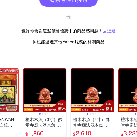
或
也許你會對這些價格優惠中的商品感興趣！
去逛逛
你也能逛逛其他Yahoo服務的相關商品
NWAN
檀木木魚（3寸）佛
檀木木魚（4寸）佛
檀木木
卦凸鏡山
堂寺廟法器木魚 隨
堂寺廟法器木魚 隨
堂寺廟法
飾7吋長
身解壓小木魚 打擊
身解壓小木魚 打擊
身解壓小
1,860
2,610
3,23
$
$
$
樂器
樂器
樂器