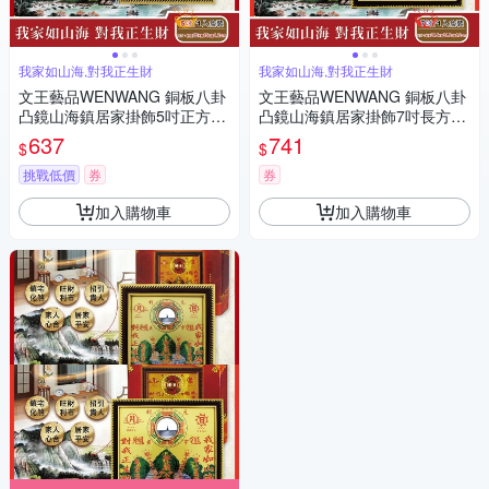
我家如山海,對我正生財
我家如山海,對我正生財
文王藝品WENWANG 銅板八卦
文王藝品WENWANG 銅板八卦
凸鏡山海鎮居家掛飾5吋正方形
凸鏡山海鎮居家掛飾7吋長方形
1組
1組
637
741
$
$
挑戰低價
券
券
加入購物車
加入購物車