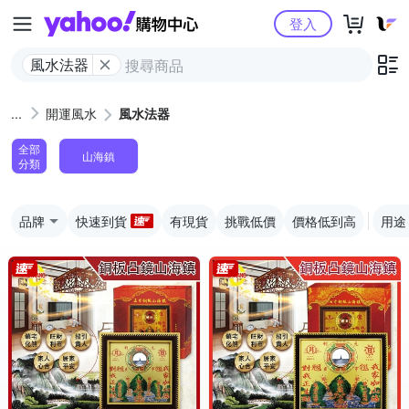
Yahoo購物中心
登入
風水法器
開運風水
風水法器
全部
山海鎮
分類
品牌
快速到貨
有現貨
挑戰低價
價格低到高
用途