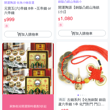
銅版凸鏡山海鎮小
開運陶源 化煞小物首選
開運陶源【銅版凸鏡山海鎮
元寶五(六)帝錢 8串 ~五帝錢 or
(小)】
六帝錢
1,080
999
$
$
券
券
加入購物車
加入購物車
古錢系列【化煞銅製 銅葫
商店
蘆六帝錢 1串 化門對門 門口煞
家飾衛浴開運限時優惠3折起
穿堂風 】開光 擇日【吉祥開運