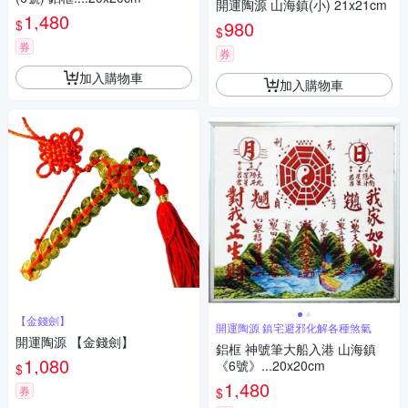
開運陶源 山海鎮(小) 21x21cm
1,480
$
980
$
券
券
加入購物車
加入購物車
【金錢劍】
開運陶源 鎮宅避邪化解各種煞氣
開運陶源 【金錢劍】
鋁框 神號筆大船入港 山海鎮
1,080
《6號》...20x20cm
$
1,480
券
$