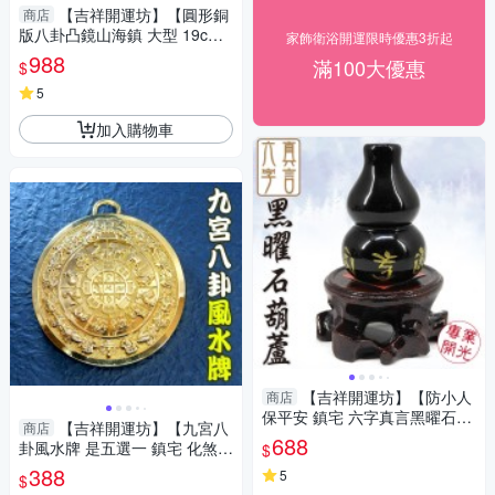
【吉祥開運坊】【圓形銅
商店
版八卦凸鏡山海鎮 大型 19cm
家飾衛浴開運限時優惠3折起
化屋外煞氣 】開光 擇日
988
滿100大優惠
$
5
加入購物車
【吉祥開運坊】【防小人
商店
保平安 鎮宅 六字真言黑曜石葫
【吉祥開運坊】【九宮八
商店
蘆 附實木座】開光 擇日
688
卦風水牌 是五選一 鎮宅 化煞
$
轉運氣場 】開光 擇日
388
5
$