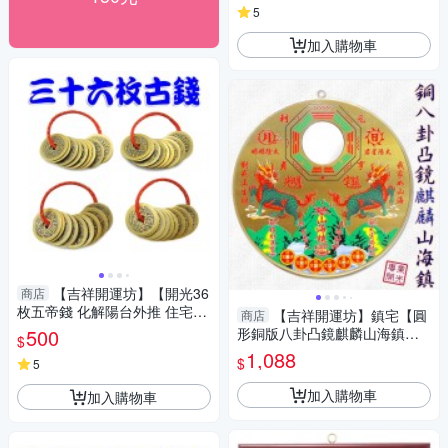
5
加入購物車
【吉祥開運坊】【開光36
商店
枚五帝錢 化解陽台外推 住宅下
【吉祥開運坊】鎮宅【圓
商店
方為車道 提升地氣】開光 擇日
500
形銅版八卦凸鏡麒麟山海鎮大
$
型 化屋外煞氣 化壁刀路沖天斬
1,088
$
5
煞】開光
加入購物車
加入購物車