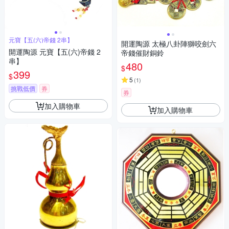
元寶【五(六)帝錢 2串】
開運陶源 太極八卦陣獅咬劍六
開運陶源 元寶【五(六)帝錢 2
帝錢催財銅鈴
串】
480
$
399
$
5
(
1
)
挑戰低價
券
券
加入購物車
加入購物車