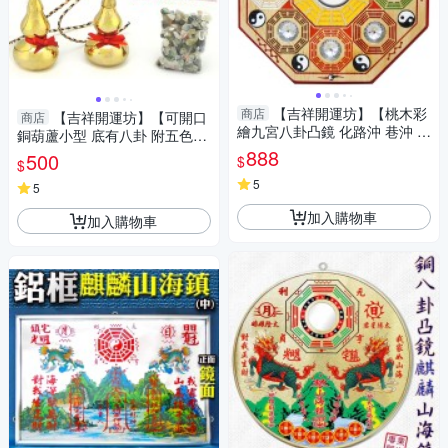
【吉祥開運坊】【桃木彩
商店
【吉祥開運坊】【可開口
商店
繪九宮八卦凸鏡 化路沖 巷沖 開
銅葫蘆小型 底有八卦 附五色線
口煞】開光 擇日
化煞 收晦氣 房中房】開光 擇日
888
500
$
$
5
5
加入購物車
加入購物車