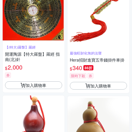
【(特大)羅盤】羅經
最強旺財化煞的法寶
開運陶源【特大羅盤】羅經 指
南(北)針
Hera招財進寶五帝錢掛件車掛
2,000
340
$
86折
$
券
限時下殺
券
加入購物車
加入購物車