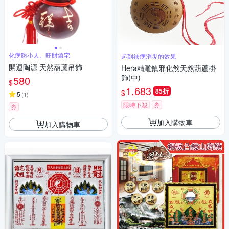
化病防小人、旺財鎮宅
起到祛病消災的效果
開運陶源 天然葫蘆吊飾
Hera精雕鎮邪化煞天然葫蘆掛
飾(中)
580
$
1,683
85折
$
5
(
1
)
限時下殺
券
券
加入購物車
加入購物車