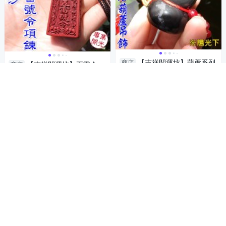
【吉祥開運坊】葫蘆系列
商店
【吉祥開運坊】五雷令
商店
【保平安 辟邪 防小人 帶眼彩虹
【擋陰煞 辟邪保平安 紫金硃砂
黑曜石葫蘆約35mm *1pcs 吊
石五雷號令 五雷令項鍊】開光
399
588
$
$
飾】開光 淨化
擇日
5
加入購物車
加入購物車