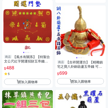
【風水有關系】【特製合
商店
文公尺紅字開運招財五帝錢地
【吉祥開運坊】【精雕鎮
商店
墊 化煞 陽宅開運紅地墊】開光
488
宅之寶八卦銅葫蘆五帝錢 可開
$
口葫蘆 將煞氣轉為財氣 】開光
699
$
5
擇日
加入購物車
加入購物車