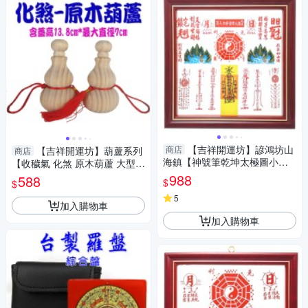
【吉祥開運坊】諺鴻坊山
商店
【吉祥開運坊】葫蘆系列
商店
海鎮【神號筆乾坤太極圖小型 6
【收穢氣 化煞 原木葫蘆 大型】
號 乾坤太極八卦圖 官帽 葯罐】
開光加持 擺放擇日
988
588
$
$
開光
5
加入購物車
加入購物車