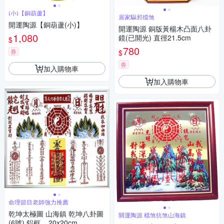
(小)【銅葫蘆】
居家驅邪擋煞
開運陶源【銅葫蘆(小)】
開運陶源 銅版黃楊木凸面八卦
1,080
鏡(已開光) 直徑21.5cm
$
780
券
$
券
加入購物車
加入購物車
命理節目老師強力推薦
乾坤太極圖 山海鎮 乾坤八卦圖
開運陶源 檔煞抗煞山海鎮
(6號) 鋁框....20x20cm