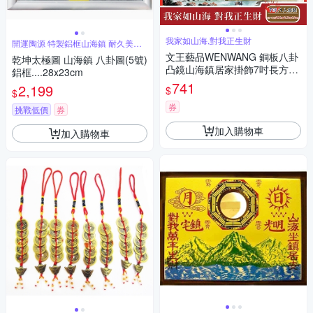
我家如山海,對我正生財
開運陶源 特製鋁框山海鎮 耐久美觀
大方
文王藝品WENWANG 銅板八卦
乾坤太極圖 山海鎮 八卦圖(5號)
凸鏡山海鎮居家掛飾7吋長方形
鋁框....28x23cm
1組
741
2,199
$
$
券
挑戰低價
券
加入購物車
加入購物車