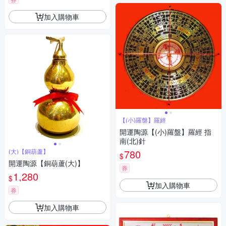
加入購物車
【(小)羅盤】羅經
開運陶源【(小)羅盤】羅經 指
南(北)針
(大)【銅葫蘆】
780
$
開運陶源【銅葫蘆(大)】
券
1,280
$
加入購物車
券
加入購物車