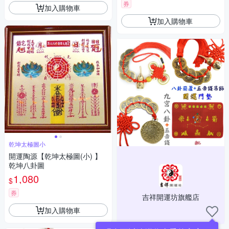
券
加入購物車
加入購物車
乾坤太極圖小
開運陶源【乾坤太極圖(小) 】
乾坤八卦圖
1,080
$
券
吉祥開運坊旗艦店
加入購物車