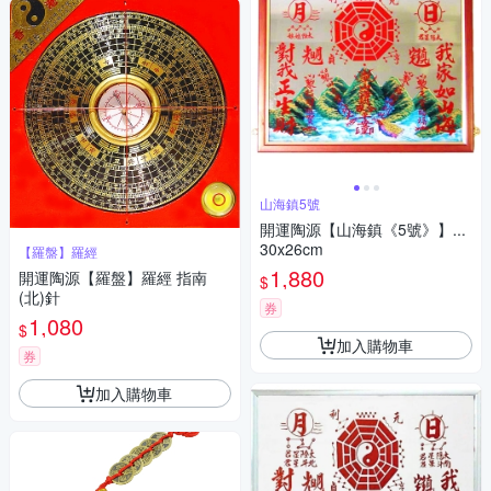
山海鎮5號
開運陶源【山海鎮《5號》】...
30x26cm
【羅盤】羅經
1,880
開運陶源【羅盤】羅經 指南
$
(北)針
券
1,080
$
加入購物車
券
加入購物車