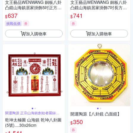
文王藝品WENWANG 銅板八卦
文王藝品WENWANG 銅板八卦
凸鏡山海鎮居家掛飾5吋正方形
凸鏡山海鎮居家掛飾7吋長方形
1組
1組
637
741
$
$
挑戰低價
券
券
加入購物車
加入購物車
開運陶源 正宗山海鎮創始者羅銢淯
開運陶源【八卦鏡 凸面鏡】
製作
乾坤太極圖 山海鎮 乾坤八卦圖
350
$
(5號)....30x26cm
券
1,541