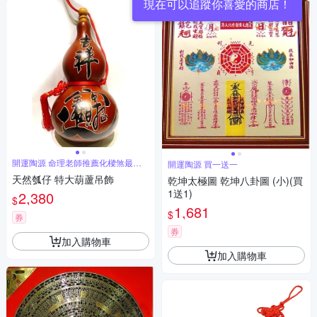
開運陶源 命理老師推薦化樑煞最佳
開運陶源 買一送一
利器
天然瓠仔 特大葫蘆吊飾
乾坤太極圖 乾坤八卦圖 (小)(買
1送1)
2,380
$
1,681
$
券
券
加入購物車
加入購物車