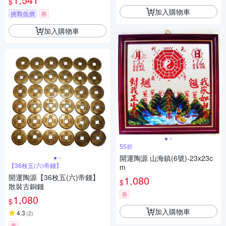
$
加入購物車
挑戰低價
券
加入購物車
55折
開運陶源 山海鎮(6號)-23x23c
【36枚五(六)帝錢】
m
開運陶源【36枚五(六)帝錢】
1,080
$
散裝古銅錢
券
1,080
$
加入購物車
4.3
(
2
)
券