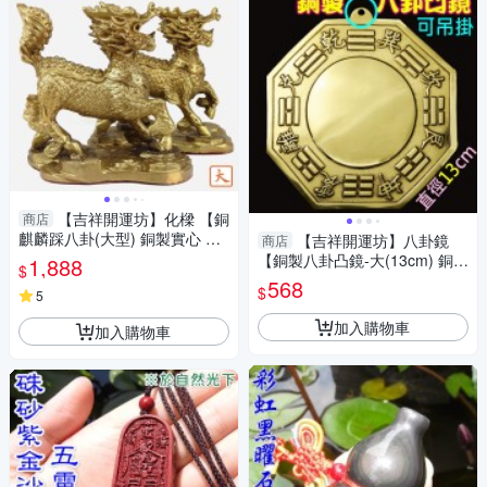
【吉祥開運坊】化樑 【銅
商店
麒麟踩八卦(大型) 銅製實心 梯
【吉祥開運坊】八卦鏡
商店
居中 外型煞 】開光 擇日
【銅製八卦凸鏡-大(13cm) 銅版
1,888
$
化壁刀 路沖 巷沖 】開光 擇日
568
$
5
加入購物車
加入購物車