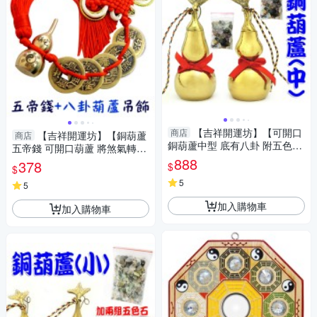
【吉祥開運坊】【可開口
商店
【吉祥開運坊】【銅葫蘆
商店
銅葫蘆中型 底有八卦 附五色線
五帝錢 可開口葫蘆 將煞氣轉為
化煞 收晦氣 房中房】開光 擇日
財氣 】開光 擇日
888
378
$
$
5
5
加入購物車
加入購物車