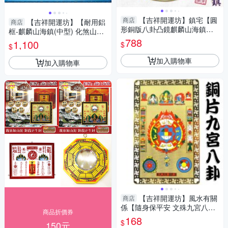
【吉祥開運坊】鎮宅【圓
商店
【吉祥開運坊】【耐用鋁
商店
形銅版八卦凸鏡麒麟山海鎮中
框-麒麟山海鎮(中型) 化煞山海
型 化屋外煞氣 化壁刀路沖天斬
鎮中型 居家化煞 鎮宅】開光 擇
788
1,100
$
$
煞】開光
日
加入購物車
加入購物車
【吉祥開運坊】風水有關
商店
係【隨身保平安 文殊九宮八卦
商品折價券
可放皮夾)】開光 擇日
168
$
150元