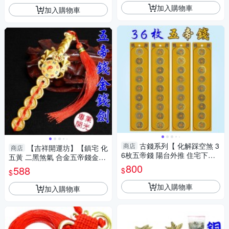
加入購物車
加入購物車
古錢系列【 化解踩空煞 3
商店
【吉祥開運坊】【鎮宅 化
商店
6枚五帝錢 陽台外推 住宅下方
五黃 二黑煞氣 合金五帝錢金錢
為車道 騎樓】開光 擇日【吉祥
劍 】開光 擇日
800
588
$
$
開運坊】
加入購物車
加入購物車