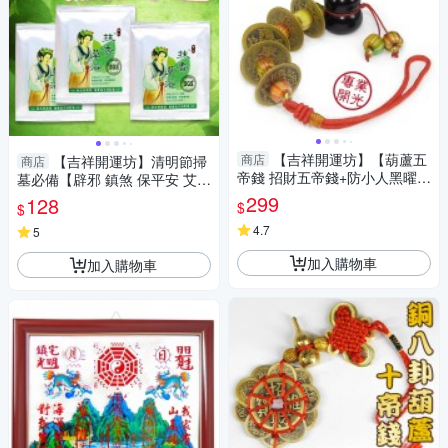
【吉祥開運坊】【葫蘆五
商店
【吉祥開運坊】清明節掃
商店
帝錢 招財五帝錢+防小人黑曜石
墓必備【辟邪 鎮煞 保平安 艾草
葫蘆 防小人又招財】開光 擇日
包 抹草 鎮煞抹草包】
299
128
$
$
4.7
5
加入購物車
加入購物車