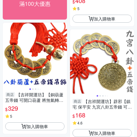
408
$
滿100大優惠
坊】
5
加入購物車
【吉祥開運坊】【銅葫蘆
商店
五帝錢 可開口葫蘆 將煞氣轉為
【吉祥開運坊】辟邪【鎮
商店
財氣 】開光 擇日
329
宅 保平安 九宮八卦五帝錢 可招
$
財又化煞 】開光 擇日
168
$
5
4.6
加入購物車
加入購物車