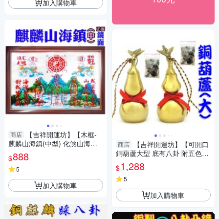
加入購物車
【吉祥開運坊】【木框-
商店
麒麟山海鎮(中型) 化煞山海鎮-
【吉祥開運坊】【可開口
商店
中 居家化煞/鎮宅】開光 擇日
銅葫蘆大型 底有八卦 附五色線
888
$
化煞 收晦氣 房中房】開光 擇日
1,288
$
5
5
加入購物車
加入購物車