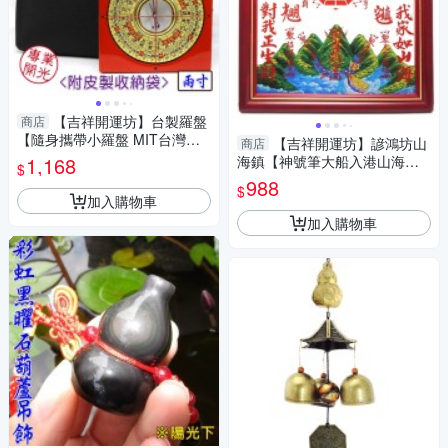
【吉祥開運坊】台製羅盤
商店
【隨身攜帶小羅盤 MIT台灣製
【吉祥開運坊】諺鴻坊山
商店
造 2吋 6cm三合 鎮宅 辟邪 保
1,168
海鎮【神號筆大船入港山海鎮6
$
平安 】開光
號 小型 化壁刀 路巷 陰煞】開
988
$
光 擇日
加入購物車
加入購物車