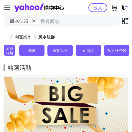
Yahoo購物中心
登入
風水法器
開運風水
風水法器
全部
葫蘆
羅盤/八卦
山海鎮
五/六/十帝錢
分類
精選活動