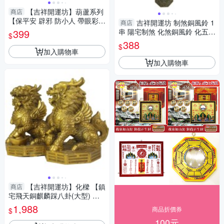
【吉祥開運坊】葫蘆系列
商店
【保平安 辟邪 防小人 帶眼彩虹
吉祥開運坊 制煞銅風鈴 1
商店
黑曜石葫蘆約35mm *1pcs 吊
399
串 陽宅制煞 化煞銅風鈴 化五黃
$
飾】開光 淨化
煞 三煞 多款可供選擇 開光 擇
388
$
日
加入購物車
加入購物車
【吉祥開運坊】化樑 【鎮
商店
宅飛天銅麒麟踩八卦(大型) 銅
製 化梯居中 外型煞 】開光 擇
1,988
商品折價券
$
日
100元