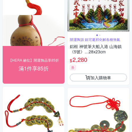
開運陶源 鎮宅避邪化解各種煞氣
鋁框 神號筆大船入港 山海鎮
《5號》…28x23cm
2,280
$
【HERA 赫拉】開運飾品享85折
滿1件享85折
券
加入購物車