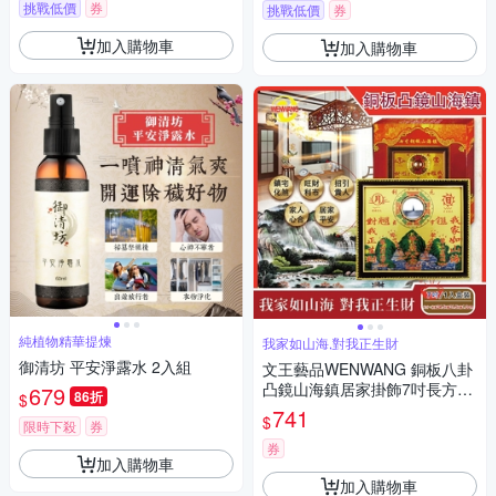
挑戰低價
券
挑戰低價
券
加入購物車
加入購物車
純植物精華提煉
我家如山海,對我正生財
御清坊 平安淨露水 2入組
文王藝品WENWANG 銅板八卦
凸鏡山海鎮居家掛飾7吋長方形
679
86折
$
1組
741
$
限時下殺
券
券
加入購物車
加入購物車