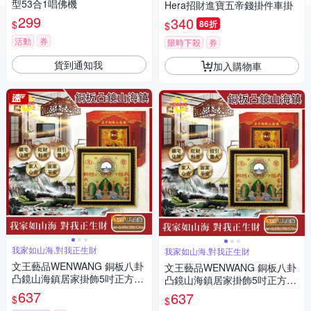
型53合1唱佛機
Hera招財進寶五帝錢掛件車掛
299
340
$
86折
$
活動
券
限時下殺
券
貨到通知我
加入購物車
我家如山海,對我正生財
我家如山海,對我正生財
文王藝品WENWANG 銅板八卦
文王藝品WENWANG 銅板八卦
凸鏡山海鎮居家掛飾5吋正方形
凸鏡山海鎮居家掛飾5吋正方形
1組
1組
637
637
$
$