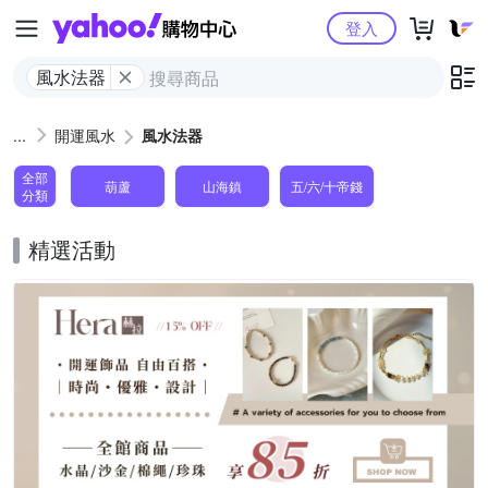
Yahoo購物中心
登入
風水法器
開運風水
風水法器
全部
葫蘆
山海鎮
五/六/十帝錢
分類
精選活動