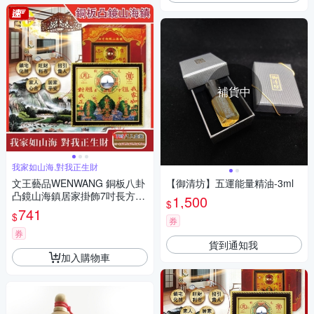
補貨中
我家如山海,對我正生財
文王藝品WENWANG 銅板八卦
【御清坊】五運能量精油-3ml
凸鏡山海鎮居家掛飾7吋長方形
1,500
$
1組
741
$
券
券
貨到通知我
加入購物車