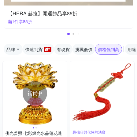
【HERA 赫拉】開運飾品享85折
滿1件享85折
品牌
快速到貨
有現貨
挑戰低價
價格低到高
用途
補貨中
最強旺財化煞的法寶
佛光普照 七彩燈光水晶蓮花造