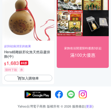
起到祛病消災的效果
家飾衛浴開運限時優惠3折起
Hera精雕鎮邪化煞天然葫蘆掛
滿100大優惠
飾(中)
1,683
85折
$
限時下殺
券
加入購物車
Yahoo台灣電子商務 版權所有 © 2026 服務條款(
更新
)