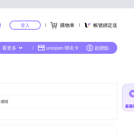
購物車
帳號綁定送
登入
看更多
uniopen 聯名卡
超贈點
妻感情