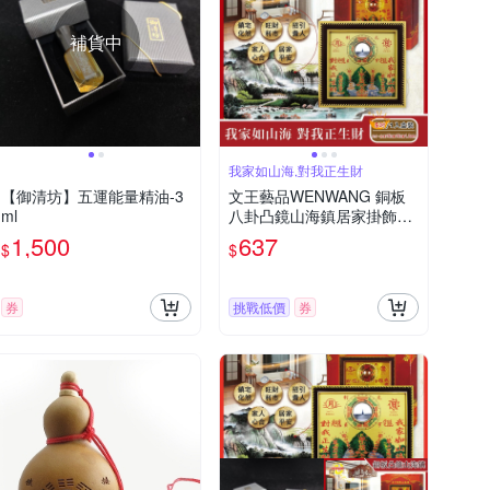
補貨中
我家如山海,對我正生財
【御清坊】五運能量精油-3
文王藝品WENWANG 銅板
ml
八卦凸鏡山海鎮居家掛飾5
吋正方形1組
1,500
637
$
$
券
挑戰低價
券