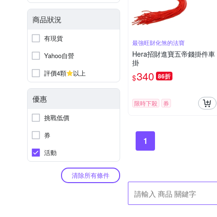
商品狀況
有現貨
最強旺財化煞的法寶
Hera招財進寶五帝錢掛件車
Yahoo自營
掛
評價4顆
以上
340
86折
$
優惠
限時下殺
券
挑戰低價
券
1
活動
清除所有條件