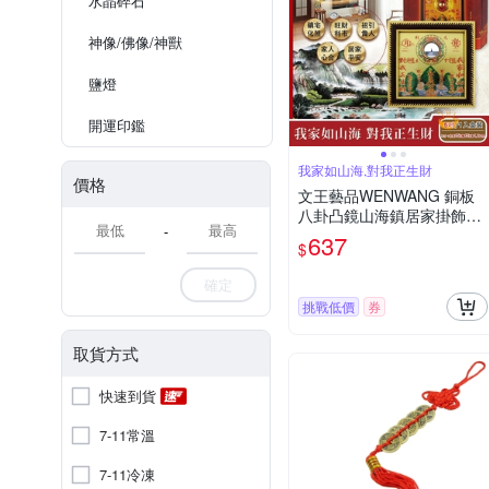
水晶碎石
神像/佛像/神獸
鹽燈
開運印鑑
我家如山海,對我正生財
價格
文王藝品WENWANG 銅板
八卦凸鏡山海鎮居家掛飾5
-
吋正方形1組
637
$
確定
挑戰低價
券
取貨方式
快速到貨
7-11常溫
7-11冷凍