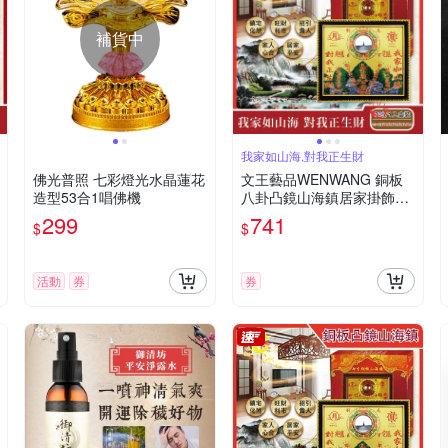
補貨中
我家如山海,對我正生財
佛光普照 七彩燈光水晶蓮花
文王藝品WENWANG 銅板
造型53合1唱佛機
八卦凸鏡山海鎮居家掛飾7
吋長方形1組
299
741
$
$
活動
券
券