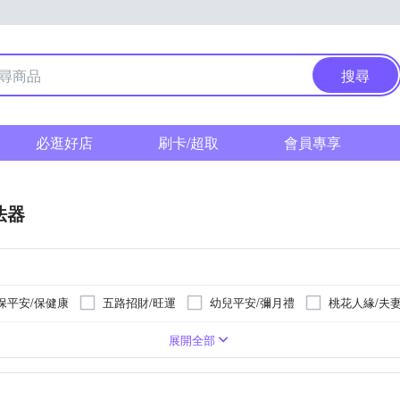
搜尋
必逛好店
刷卡/超取
會員專享
法器
保平安/保健康
五路招財/旺運
幼兒平安/彌月禮
桃花人緣/夫
金紙祭祀用品
展開全部