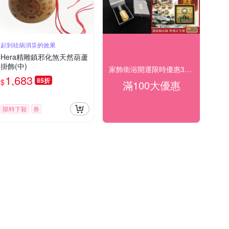
起到祛病消災的效果
Hera精雕鎮邪化煞天然葫蘆
掛飾(中)
家飾衛浴開運限時優惠3折起
1,683
85折
$
滿100大優惠
限時下殺
券