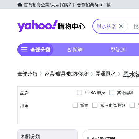
首頁
拍賣
企業/大宗採購入口
合作招商
App下載
Yahoo購物中心
風水法器
全部分類
點換券
登記送
風水
家具/寢具/收納/修繕
開運風水
HERA 赫拉
其他品牌
品牌
祈福
家宅化煞/擋煞
用途
品牌名稱
風水法器
開運配飾
類型
相關分類