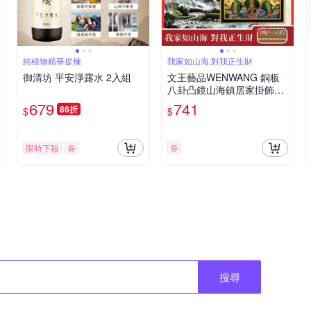
純植物精華提煉
我家如山海,對我正生財
御清坊 平安淨露水 2入組
文王藝品WENWANG 銅板
八卦凸鏡山海鎮居家掛飾7
吋長方形1組
679
741
86折
$
$
限時下殺
券
券
搜尋