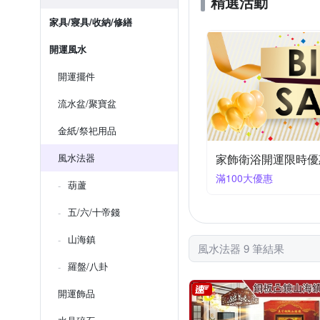
精選活動
家具/寢具/收納/修繕
開運風水
開運擺件
流水盆/聚寶盆
金紙/祭祀用品
風水法器
家飾衛浴開運限時優
滿100大優惠
葫蘆
五/六/十帝錢
山海鎮
風水法器 9 筆結果
羅盤/八卦
開運飾品