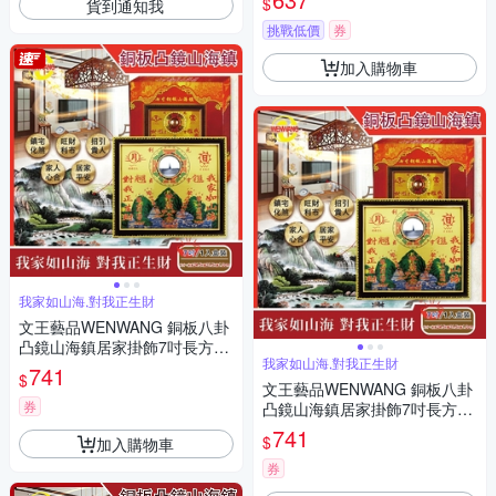
$
貨到通知我
挑戰低價
券
加入購物車
我家如山海,對我正生財
文王藝品WENWANG 銅板八卦
凸鏡山海鎮居家掛飾7吋長方形
我家如山海,對我正生財
1組
741
$
文王藝品WENWANG 銅板八卦
券
凸鏡山海鎮居家掛飾7吋長方形
1組
741
$
加入購物車
券