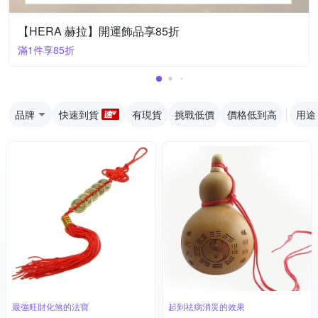
【HERA 赫拉】開運飾品享85折
滿1件享85折
品牌
快速到貨
有現貨
挑戰低價
價格低到高
用途
最強旺財化煞的法寶
起到祛病消災的效果