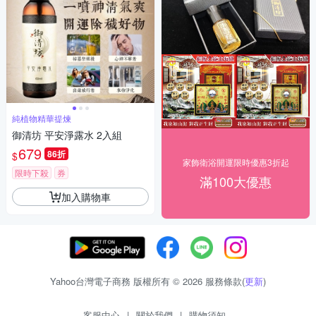
純植物精華提煉
御清坊 平安淨露水 2入組
679
86折
$
家飾衛浴開運限時優惠3折起
限時下殺
券
滿100大優惠
加入購物車
Yahoo台灣電子商務 版權所有 © 2026 服務條款(
更新
)
客服中心
|
關於我們
|
購物須知