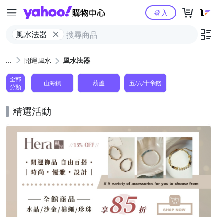
Yahoo購物中心
登入
風水法器
開運風水
風水法器
全部
山海鎮
葫蘆
五/六/十帝錢
分類
精選活動