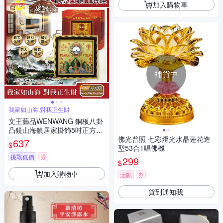
加入購物車
補貨中
我家如山海,對我正生財
文王藝品WENWANG 銅板八卦
凸鏡山海鎮居家掛飾5吋正方形
1組
佛光普照 七彩燈光水晶蓮花造
637
$
型53合1唱佛機
挑戰低價
券
299
$
加入購物車
活動
券
貨到通知我