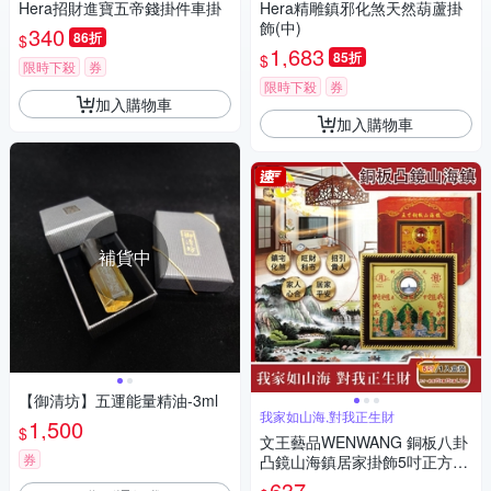
Hera招財進寶五帝錢掛件車掛
Hera精雕鎮邪化煞天然葫蘆掛
飾(中)
340
86折
$
1,683
85折
$
限時下殺
券
限時下殺
券
加入購物車
加入購物車
補貨中
【御清坊】五運能量精油-3ml
我家如山海,對我正生財
1,500
$
文王藝品WENWANG 銅板八卦
券
凸鏡山海鎮居家掛飾5吋正方形
1組
637