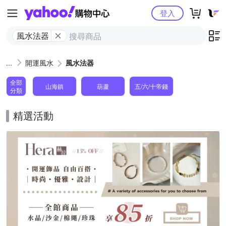
Yahoo購物中心
登入
風水法器
開運風水
風水法器
全部
山海鎮
葫蘆
五/六/十帝錢
分類
精選活動