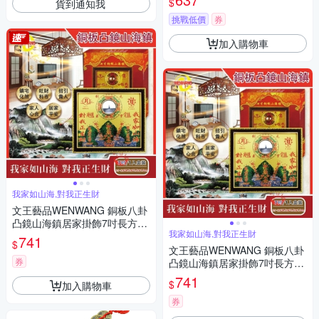
$
貨到通知我
挑戰低價
券
加入購物車
我家如山海,對我正生財
文王藝品WENWANG 銅板八卦
凸鏡山海鎮居家掛飾7吋長方形
我家如山海,對我正生財
1組
741
$
文王藝品WENWANG 銅板八卦
券
凸鏡山海鎮居家掛飾7吋長方形
1組
741
$
加入購物車
券