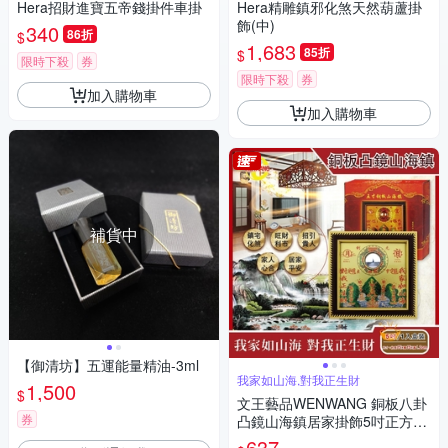
Hera招財進寶五帝錢掛件車掛
Hera精雕鎮邪化煞天然葫蘆掛
飾(中)
340
86折
$
1,683
85折
$
限時下殺
券
限時下殺
券
加入購物車
加入購物車
補貨中
【御清坊】五運能量精油-3ml
我家如山海,對我正生財
1,500
$
文王藝品WENWANG 銅板八卦
券
凸鏡山海鎮居家掛飾5吋正方形
1組
637