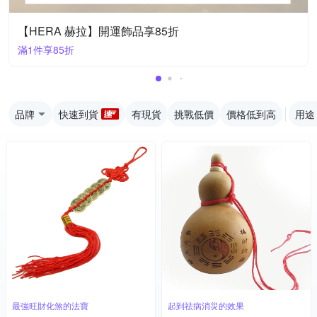
【HERA 赫拉】開運飾品享85折
滿1件享85折
品牌
快速到貨
有現貨
挑戰低價
價格低到高
用途
最強旺財化煞的法寶
起到祛病消災的效果