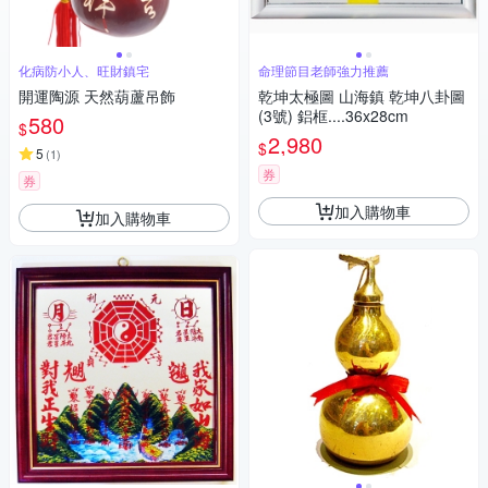
化病防小人、旺財鎮宅
命理節目老師強力推薦
開運陶源 天然葫蘆吊飾
乾坤太極圖 山海鎮 乾坤八卦圖
(3號) 鋁框....36x28cm
580
$
2,980
$
5
(
1
)
券
券
加入購物車
加入購物車