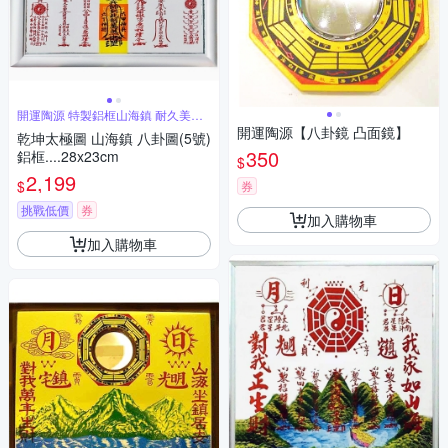
開運陶源 特製鋁框山海鎮 耐久美觀
大方
開運陶源【八卦鏡 凸面鏡】
乾坤太極圖 山海鎮 八卦圖(5號)
350
鋁框....28x23cm
$
2,199
$
券
挑戰低價
券
加入購物車
加入購物車