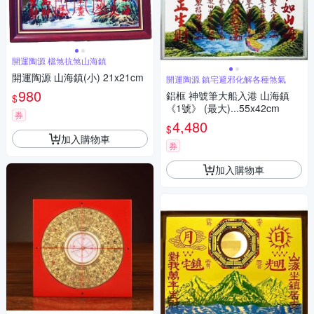
開運陶源 檔煞抗煞山海鎮
開運陶源 山海鎮(小) 21x21cm
開運陶源 鎮宅避邪化解各種煞氣
980
鋁框 神號筆大船入港 山海鎮
$
《1號》 (最大)...55x42cm
券
4,480
$
加入購物車
券
加入購物車