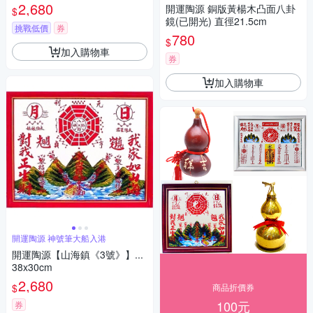
2,680
開運陶源 銅版黃楊木凸面八卦
$
鏡(已開光) 直徑21.5cm
挑戰低價
券
780
$
加入購物車
券
加入購物車
開運陶源 神號筆大船入港
開運陶源【山海鎮《3號》】...
38x30cm
2,680
$
商品折價券
100元
券