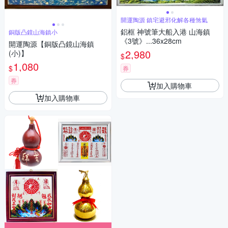
開運陶源 鎮宅避邪化解各種煞氣
鋁框 神號筆大船入港 山海鎮
銅版凸鏡山海鎮小
《3號》...36x28cm
開運陶源【銅版凸鏡山海鎮
2,980
(小)】
$
1,080
$
券
券
加入購物車
加入購物車