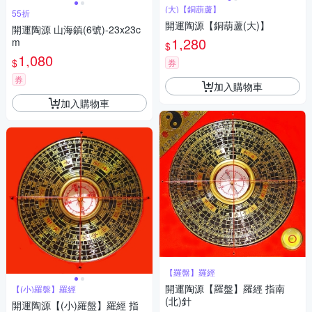
(大)【銅葫蘆】
55折
開運陶源【銅葫蘆(大)】
開運陶源 山海鎮(6號)-23x23c
1,280
m
$
1,080
$
券
券
加入購物車
加入購物車
【羅盤】羅經
開運陶源【羅盤】羅經 指南
【(小)羅盤】羅經
(北)針
開運陶源【(小)羅盤】羅經 指