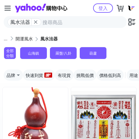
Yahoo購物中心
登入
風水法器
開運風水
風水法器
全部
山海鎮
羅盤/八卦
葫蘆
分類
品牌
快速到貨
有現貨
挑戰低價
價格低到高
用途