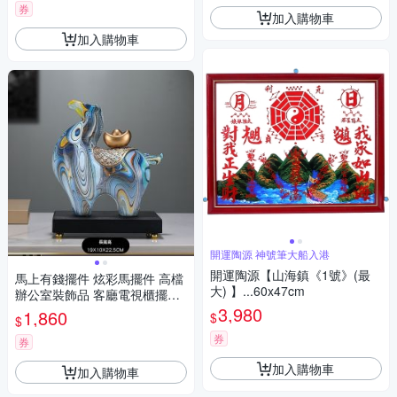
券
加入購物車
加入購物車
開運陶源 神號筆大船入港
開運陶源【山海鎮《1號》(最
馬上有錢擺件 炫彩馬擺件 高檔
大) 】...60x47cm
辦公室裝飾品 客廳電視櫃擺設
喬遷開業禮品
3,980
1,860
$
$
券
券
加入購物車
加入購物車