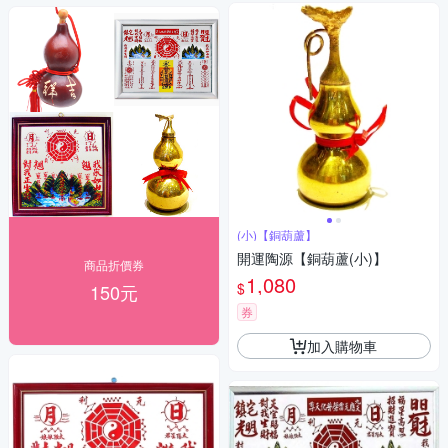
(小)【銅葫蘆】
開運陶源【銅葫蘆(小)】
商品折價券
1,080
$
150元
券
加入購物車