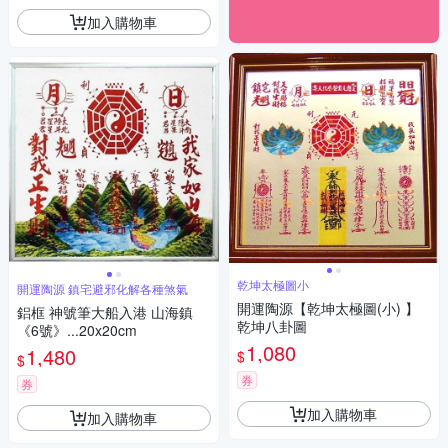
加入購物車
乾坤太極圖小
開運陶源 鎮宅避邪化解各種煞氣
開運陶源【乾坤太極圖(小) 】
鋁框 神號筆大船入港 山海鎮
乾坤八卦圖
《6號》...20x20cm
1,080
1,480
$
$
券
券
加入購物車
加入購物車