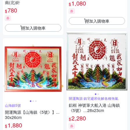
1,080
南(北)針
$
780
$
券
券
加入購物車
加入購物車
開運陶源 鎮宅避邪化解各種煞氣
鋁框 神號筆大船入港 山海鎮
山海鎮5號
《5號》…28x23cm
開運陶源【山海鎮《5號》】...
2,280
30x26cm
$
1,880
$
券