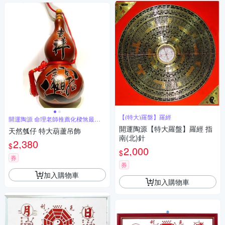
【(特大)羅盤】羅經
開運陶源 命理老師推薦化樑煞最佳
利器
開運陶源【特大羅盤】羅經 指
天然瓠仔 特大葫蘆吊飾
南(北)針
2,380
$
2,000
$
券
券
加入購物車
加入購物車