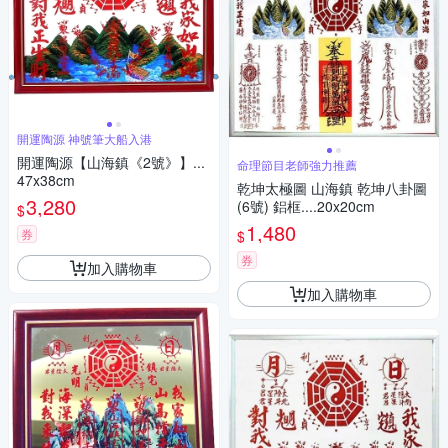
開運陶源 神號筆大船入港
開運陶源【山海鎮《2號》】...
命理節目老師強力推薦
47x38cm
乾坤太極圖 山海鎮 乾坤八卦圖
3,280
(6號) 鋁框....20x20cm
$
1,480
券
$
券
加入購物車
加入購物車