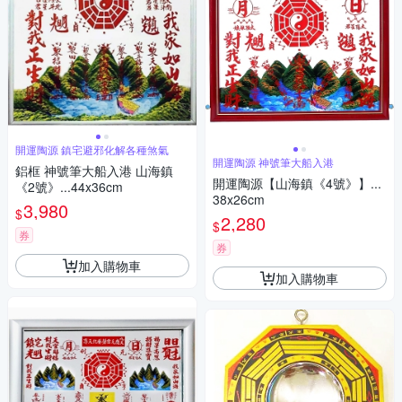
開運陶源 鎮宅避邪化解各種煞氣
開運陶源 神號筆大船入港
鋁框 神號筆大船入港 山海鎮
開運陶源【山海鎮《4號》】...
《2號》...44x36cm
38x26cm
3,980
$
2,280
$
券
券
加入購物車
加入購物車