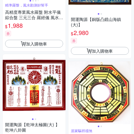
精準羅盤，風水勘測好幫手
高精度專業風水羅盤 附水平儀
綜合盤 三元三合 羅經儀 風水師
開運陶源【銅版凸鏡山海鎮
堪輿測量工具 八卦羅庚盤 初學
1,988
(大)】
$
者通用
2,980
$
券
券
加入購物車
加入購物車
開運陶源【乾坤太極圖(大) 】
乾坤八卦圖
居家驅邪擋煞