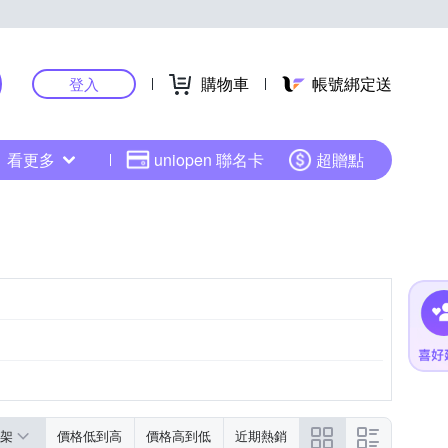
購物車
帳號綁定送
登入
看更多
uniopen 聯名卡
超贈點
架
價格低到高
價格高到低
近期熱銷