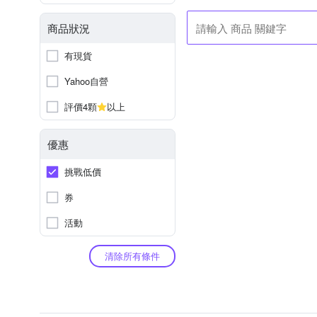
商品狀況
有現貨
Yahoo自營
評價4顆
以上
優惠
挑戰低價
券
活動
清除所有條件