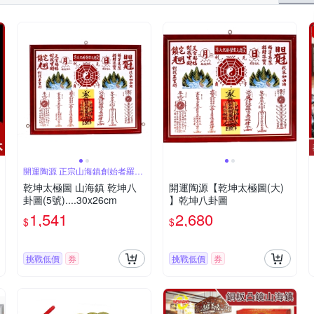
開運陶源 正宗山海鎮創始者羅銢
淯製作
乾坤太極圖 山海鎮 乾坤八
開運陶源【乾坤太極圖(大)
卦圖(5號)....30x26cm
】乾坤八卦圖
1,541
2,680
$
$
挑戰低價
券
挑戰低價
券