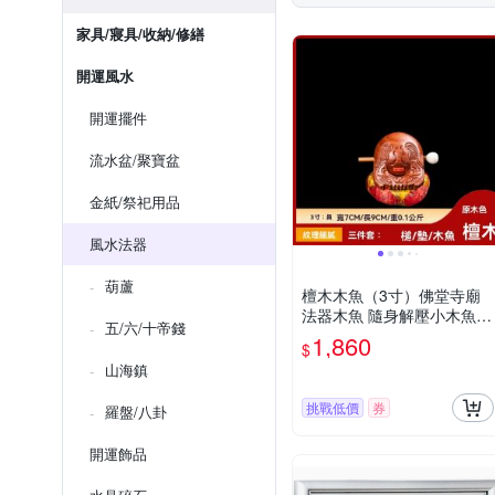
家具/寢具/收納/修繕
開運風水
開運擺件
流水盆/聚寶盆
金紙/祭祀用品
風水法器
葫蘆
檀木木魚（3寸）佛堂寺廟
法器木魚 隨身解壓小木魚
五/六/十帝錢
打擊樂器
1,860
$
山海鎮
挑戰低價
券
羅盤/八卦
開運飾品