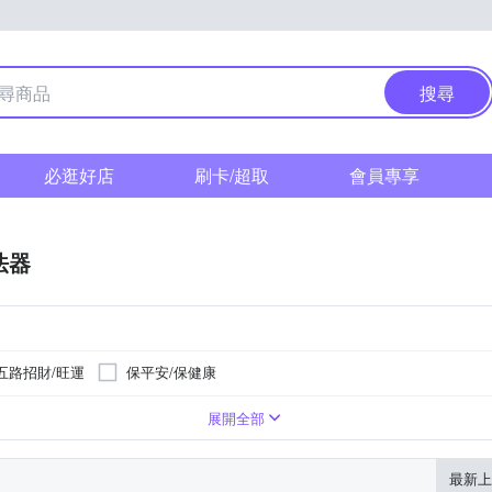
搜尋
必逛好店
刷卡/超取
會員專享
法器
五路招財/旺運
保平安/保健康
展開全部
最新上