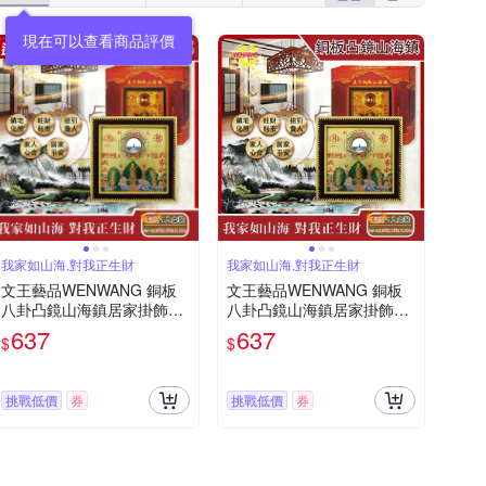
現在可以查看商品評價
我家如山海,對我正生財
我家如山海,對我正生財
文王藝品WENWANG 銅板
文王藝品WENWANG 銅板
八卦凸鏡山海鎮居家掛飾5
八卦凸鏡山海鎮居家掛飾5
吋正方形1組
吋正方形1組
637
637
$
$
挑戰低價
券
挑戰低價
券