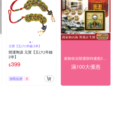
元寶【五(六)帝錢 2串】
開運陶源 元寶【五(六)帝錢
2串】
家飾衛浴開運限時優惠3折起
399
$
滿100大優惠
挑戰低價
券