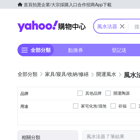
首頁
拍賣
企業/大宗採購入口
合作招商
App下載
Yahoo購物中心
風水法器
全部分類
點換券
登記送
風水
家具/寢具/收納/修繕
開運風水
其他品牌
開運陶源
品牌
家宅化煞/擋煞
祈福
用途
品牌名稱
風水法器
風水擺件
類型
風水法器 7 筆結果
相關分類