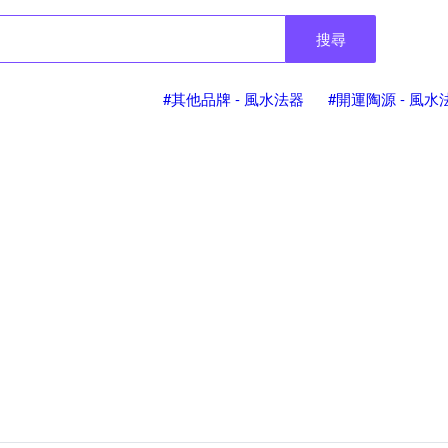
搜尋
#其他品牌 - 風水法器
#開運陶源 - 風水