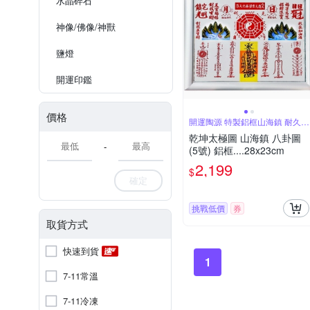
水晶碎石
神像/佛像/神獸
鹽燈
開運印鑑
價格
開運陶源 特製鋁框山海鎮 耐久美
觀大方
乾坤太極圖 山海鎮 八卦圖
-
(5號) 鋁框....28x23cm
2,199
$
確定
挑戰低價
券
取貨方式
快速到貨
1
7-11常溫
7-11冷凍