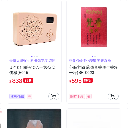
最新立體聲技術 音質完美呈現
開運必備淨化穢氣 安定凝神
UP101 國語15合一數位念
心海文物 藏傳梵香煙供香粉
佛機(B015)
一斤(SH-0023)
833
595
85折
85折
$
$
挑戰低價
券
限時下殺
券