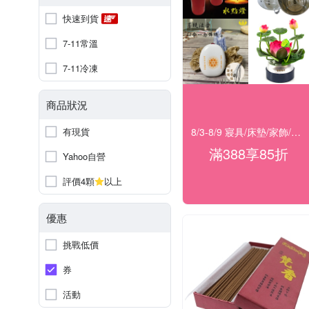
快速到貨
7-11常溫
7-11冷凍
商品狀況
8/3-8/9 寢具/床墊/家飾/開運 滿388享85折
有現貨
滿388享85折
Yahoo自營
評價4顆
以上
優惠
挑戰低價
券
活動