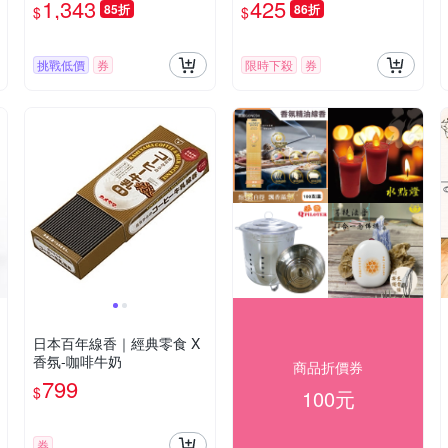
1,343
425
85折
86折
$
$
挑戰低價
券
限時下殺
券
日本百年線香｜經典零食 X
香氛-咖啡牛奶
商品折價券
799
$
100元
券