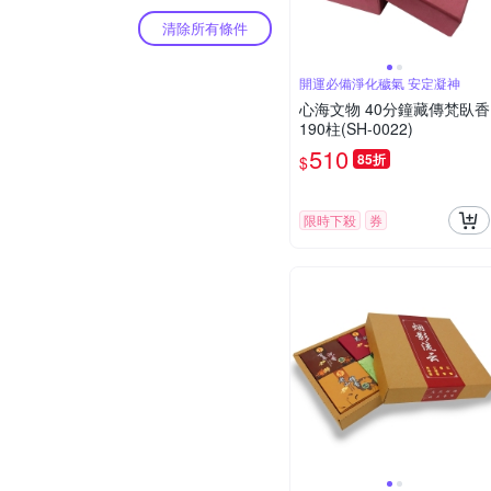
清除所有條件
開運必備淨化穢氣 安定凝神
心海文物 40分鐘藏傳梵臥香
190柱(SH-0022)
510
85折
$
限時下殺
券