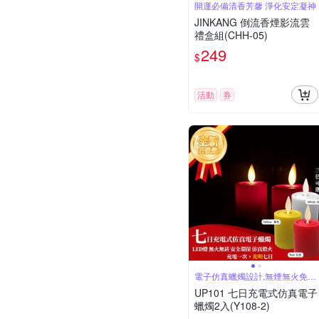
開運必備清香芳馨 淨化安定凝神
JINKANG 倒流香煙影流雲
禮盒組(CHH-05)
249
$
活動
券
電子仿真蠟燭設計,無煙無火免插
電
UP101 七日充電式仿真電子
蠟燭2入(Y108-2)