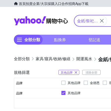
首頁
拍賣
企業/大宗採購入口
合作招商
App下載
Yahoo購物中心
金紙/祭祀用
品
全部分類
點換券
登記送
金紙
家具/寢具/收納/修繕
開運風水
規格篩選
其他品牌
清除全部
其他品牌
金德恩
品牌
其他品牌
品牌
品牌名稱
祈福
金紙祭祀用品
五路招財/旺運
神像佛像
用途
類型
品牌名稱