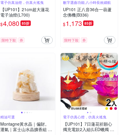
電子仿真油燈，仿真火搖曳
數字選曲功能,八小時長效續航
【UP101】21cm超大蓮花
UP101 正八音36合一葫蘆
電子油燈(L700)
念佛機(B336)
4,080
1,173
85折
85折
$
$
限時下殺
券
限時下殺
券
精油可選
電子仿真心燈，仿真火搖曳
Montagne黃水晶｜偏財。
【UP101】7日蓮花祈願心
運氣｜富士山水晶擴香組 精
燭充電款2入組(LED蠟燭 法
油可選
會供燈 仿真蠟燭 電子心燈