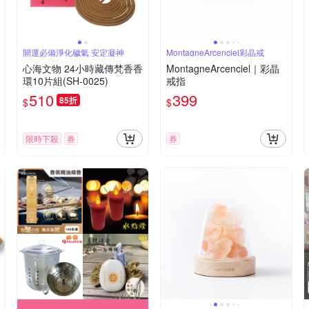
開運必備淨化穢氣 安定凝神
MontagneArcenciel彩晶戒
心海文物 24小時藏傳梵香香
MontagneArcenciel｜彩晶
環10片組(SH-0025)
戒指
510
399
85折
$
$
限時下殺
券
券