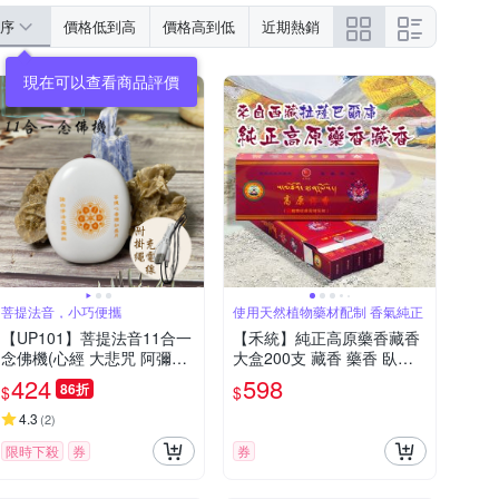
序
價格低到高
價格高到低
近期熱銷
菩提法音，小巧便攜
使用天然植物藥材配制 香氣純正
【UP101】菩提法音11合一
【禾統】純正高原藥香藏香
念佛機(心經 大悲咒 阿彌陀
大盒200支 藏香 藥香 臥香
佛 觀世音菩薩 唸佛機 念佛
檀香 手工藏香 禮佛 供佛
424
598
86折
$
$
機 唱佛機/B111)
4.3
(
2
)
限時下殺
券
券