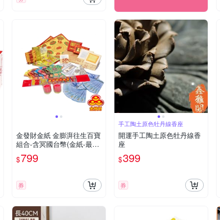
手工陶土原色牡丹線香座
金發財金紙 金膨湃往生百寶
開運手工陶土原色牡丹線香
組合-含冥國台幣(金紙-最佳
座
清明組合)
799
399
$
$
券
券