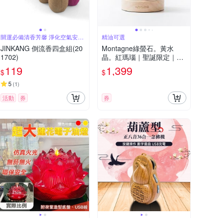
開運必備清香芳馨 淨化空氣安定
精油可選
凝神
JINKANG 倒流香四盒組(20
Montagne綠螢石。黃水
1702)
晶。紅瑪瑙｜聖誕限定｜富
士山水晶擴香組 精油可選
119
1,399
$
$
5
(
1
)
活動
券
券