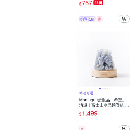
757
86折
$
挑戰低價
券
精油可選
Montagne藍混晶｜希望。
溝通｜富士山水晶擴香組 精
油可選
1,499
$
券