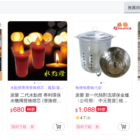
推薦排
水點燈專用替換燈芯，鳳梨/蓮花
無煙無塵無污染
兩款可選
派樂 二代水點燈 專利環保
派樂 新一代熱對流環保金爐
水蠟燭替換燈芯 (替換燈芯1
〈公司用〉 中元普渡│燒金
對2支)
旺│環保│神明誕辰│拜祖先
680
1,088
86折
85折
$
$
│地基主
4.7
(
3
)
限時下殺
券
限時下殺
券