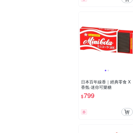
日本百年線香｜經典零食 X
香氛-迷你可樂糖
799
$
券