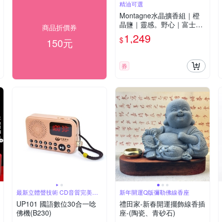
精油可選
Montagne水晶擴香組｜橙
晶鹽｜靈感。野心｜富士山
商品折價券
水晶擴香組 精油可選
1,249
$
150元
券
最新立體聲技術 CD音質完美呈
新年開運Q版彌勒佛線香座
現
UP101 國語數位30合一唸
禮田家-新春開運擺飾線香插
佛機(B230)
座-(陶瓷、青砂石)