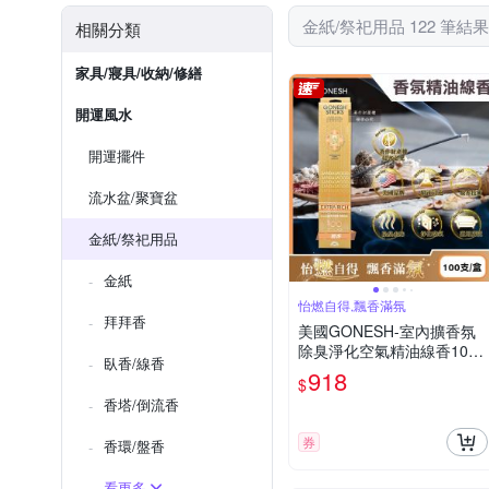
金紙/祭祀用品 122 筆結果
相關分類
家具/寢具/收納/修繕
開運風水
開運擺件
流水盆/聚寶盆
金紙/祭祀用品
金紙
怡燃自得,飄香滿氛
拜拜香
美國GONESH-室內擴香氛
除臭淨化空氣精油線香100
臥香/線香
支/盒-檀香(居家清新去味燃
918
$
香,慢活禪意大容量臥香,療
香塔/倒流香
癒冥想芳香用品)
券
香環/盤香
看更多