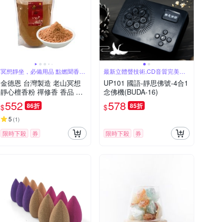
冥想靜坐，必備用品 點燃聞香，
最新立體聲技術,CD音質完美呈
氣味遠飄
現
金德恩 台灣製造 老山冥想
UP101 國語-靜思佛號-4合1
靜心檀香粉 禪修香 香品 點
念佛機(BUDA-16)
好香 燒好香 供香 靜坐香 老
552
578
86折
85折
$
$
山香 檀香粉 冥想香
5
(
1
)
限時下殺
券
限時下殺
券