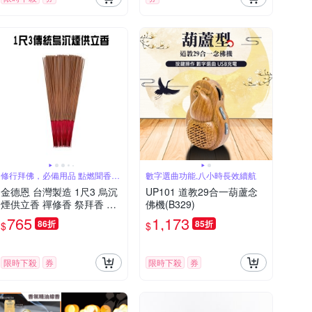
修行拜佛，必備用品 點燃聞香，
數字選曲功能,八小時長效續航
氣味香醇
金德恩 台灣製造 1尺3 烏沉
UP101 道教29合一葫蘆念
煙供立香 禪修香 祭拜香 點
佛機(B329)
好香 燒好香 供香 1尺3香 立
765
1,173
86折
85折
$
$
香 烏沉香 立香
限時下殺
券
限時下殺
券