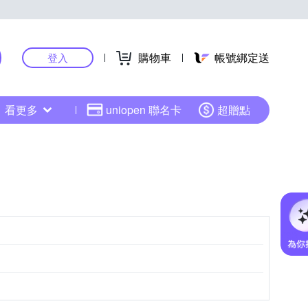
購物車
帳號綁定送
登入
看更多
uniopen 聯名卡
超贈點
家宅化煞/擋煞
桃花人緣/夫妻感情