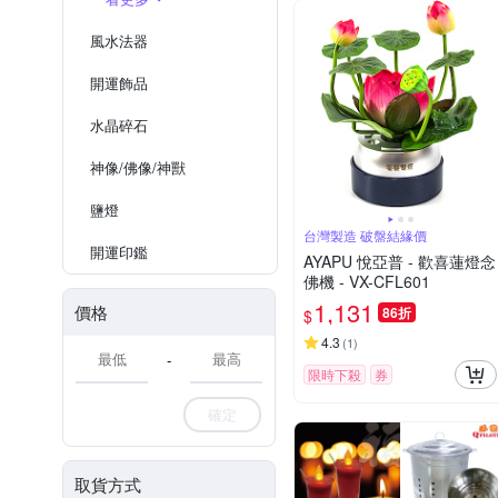
風水法器
開運飾品
水晶碎石
神像/佛像/神獸
鹽燈
台灣製造 破盤結緣價
開運印鑑
AYAPU 悅亞普 - 歡喜蓮燈念
佛機 - VX-CFL601
1,131
價格
86折
$
4.3
(
1
)
-
限時下殺
券
確定
取貨方式