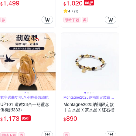
1,499
1,020
86折
$
$
祈願心燈/Y205)
4.7
(
1
)
券
限時下殺
券
數字選曲功能,八小時長效續航
Montagne2025納福限定款白水
晶
UP101 道教33合一葫蘆念
Montagne2025納福限定款
佛機(B333)
｜白水晶Ｘ茶水晶Ｘ紅石榴
1,173
890
85折
$
$
限時下殺
券
券