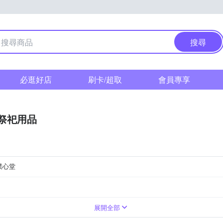
搜尋
必逛好店
刷卡/超取
會員專享
/祭祀用品
璞心堂
保平安/保健康
開運配飾
風水擺件
功名升遷
神獸擺件
幼兒平安/彌月禮
招貴人防小人
展開全部