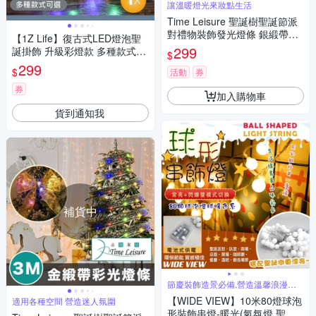
讓溫暖燈光來妝點生活
Time Leisure 聖誕樹聖誕節派
對禮物裝飾發光燈條 銀緞帶暖
【1Z Life】復古式LED燈泡聖
光/3M
299
誕掛飾 升級彩燈款 多種款式可
$
選
299
$
活動
券
券
加入購物車
貨到通知我
補貨中
節慶裝飾造景必備,營造溫馨浪漫氣
氛
【WIDE VIEW】10米80燈球泡
適用各種空間 營造迷人氛圍
形裝飾串燈-暖光(氣氛燈 聖誕