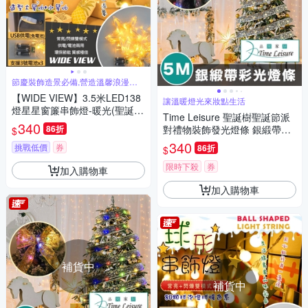
節慶裝飾造景必備,營造溫馨浪漫氣
氛
【WIDE VIEW】3.5米LED138
讓溫暖燈光來妝點生活
燈星星窗簾串飾燈-暖光(聖誕燈
Time Leisure 聖誕樹聖誕節派
聖誕佈置 聖誕節 氣氛燈 星星窗
340
86折
對禮物裝飾發光燈條 銀緞帶彩
$
簾燈 瀑布燈/MC-XYCLD)
光/5M
340
挑戰低價
券
86折
$
限時下殺
券
加入購物車
加入購物車
補貨中
補貨中