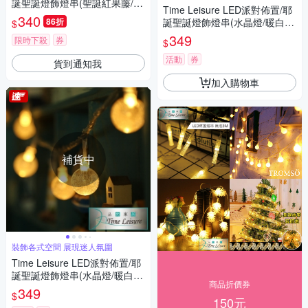
誕聖誕燈飾燈串(聖誕紅果藤/暖
Time Leisure LED派對佈置/耶
白/2M)
340
86折
誕聖誕燈飾燈串(水晶燈/暖白/4
$
M)
349
限時下殺
券
$
活動
券
貨到通知我
加入購物車
補貨中
裝飾各式空間 展現迷人氛圍
Time Leisure LED派對佈置/耶
誕聖誕燈飾燈串(水晶燈/暖白/4
商品折價券
M)
349
$
150元