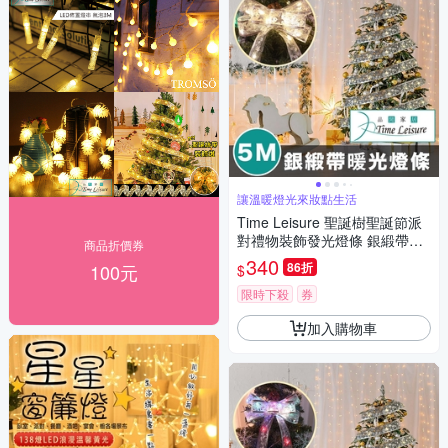
讓溫暖燈光來妝點生活
Time Leisure 聖誕樹聖誕節派
對禮物裝飾發光燈條 銀緞帶暖
商品折價券
光/5M
340
86折
100元
$
限時下殺
券
加入購物車