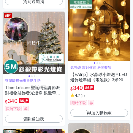
貨到通知我
補貨中
氣氛燈 派對佈置 房間裝飾
【EAtrip】水晶球小燈泡＊LED
燈飾燈串組《電池款》3米20
讓溫暖燈光來妝點生活
燈-暖色光
340
Time Leisure 聖誕樹聖誕節派
86折
$
對禮物裝飾發光燈條 銀緞帶彩
4.7
(
1
)
光/5M
340
86折
$
限時下殺
券
限時下殺
券
加入購物車
貨到通知我