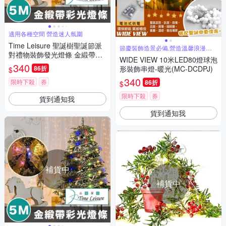
適用各種空間 營造迷人氛圍
Time Leisure 聖誕樹聖誕節派
節慶裝飾造景必備,營造溫馨浪漫氣
對禮物裝飾發光燈條 金緞帶彩
氛
WIDE VIEW 10米LED80燈球泡
光/5M
340
86折
形裝飾串燈-暖光(MC-DCDPJ)
$
340
限時下殺
券
86折
$
限時下殺
券
貨到通知我
貨到通知我
補貨中
補貨中