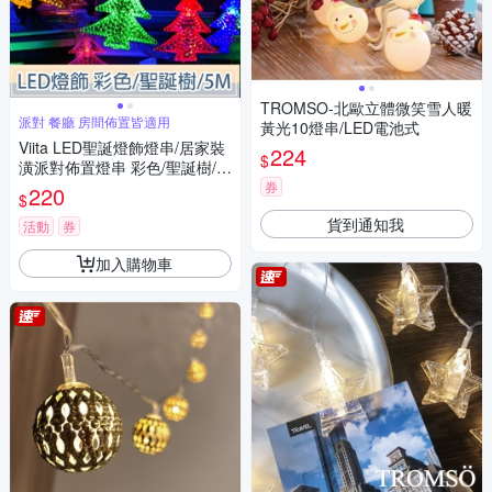
TROMSO-北歐立體微笑雪人暖
派對 餐廳 房間佈置皆適用
黃光10燈串/LED電池式
Viita LED聖誕燈飾燈串/居家裝
224
$
潢派對佈置燈串 彩色/聖誕樹/5
M
券
220
$
貨到通知我
活動
券
加入購物車