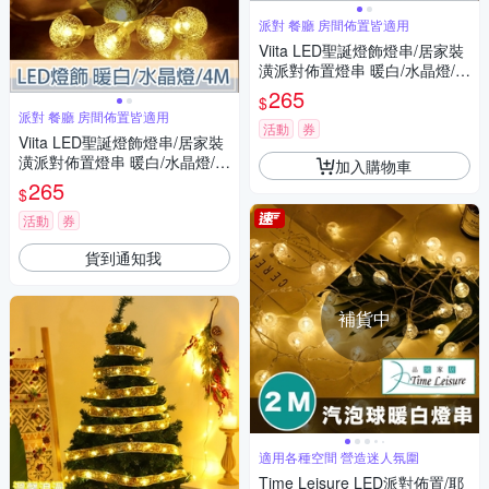
派對 餐廳 房間佈置皆適用
Viita LED聖誕燈飾燈串/居家裝
潢派對佈置燈串 暖白/水晶燈/4
M
265
$
派對 餐廳 房間佈置皆適用
活動
券
Viita LED聖誕燈飾燈串/居家裝
潢派對佈置燈串 暖白/水晶燈/4
加入購物車
M
265
$
活動
券
貨到通知我
補貨中
適用各種空間 營造迷人氛圍
Time Leisure LED派對佈置/耶