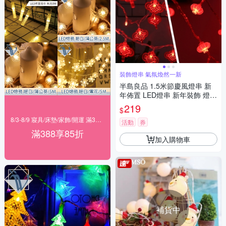
裝飾燈串 氣氛煥然一新
半島良品 1.5米節慶風燈串 新
年佈置 LED燈串 新年裝飾 燈籠
燈 中國結 燈串 新春佈置 (2款)
219
$
8/3-8/9 寢具/床墊/家飾/開運 滿388享85折
活動
券
滿388享85折
加入購物車
補貨中