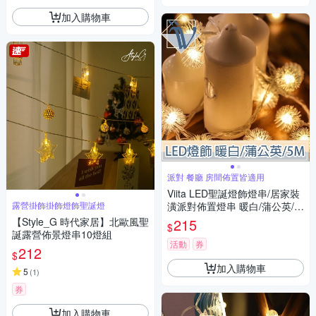
加入購物車
派對 餐廳 房間佈置皆適用
Viita LED聖誕燈飾燈串/居家裝
露營掛飾掛飾燈飾聖誕燈
潢派對佈置燈串 暖白/蒲公英/5
M
【Style_G 時代家居】北歐風聖
215
$
誕露營佈景燈串10燈組
活動
券
212
$
加入購物車
5
(
1
)
券
加入購物車