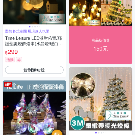
裝飾各式空間 展現迷人氛圍
Time Leisure LED派對佈置/耶
商品折價券
誕聖誕燈飾燈串(水晶燈/暖白/2
150元
M)
299
$
活動
券
貨到通知我
補貨中