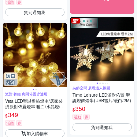
活動
券
貨到通知我
補貨中
裝飾空間 展現迷人氛圍
派對 餐廳 房間佈置皆適用
Time Leisure LED派對佈置 聖
誕燈飾燈串(USB雪片/暖白/2M)
Viita LED聖誕燈飾燈串/居家裝
潢派對佈置燈串 暖白/水晶燈/2
350
$
M
349
$
活動
券
活動
券
貨到通知我
加入購物車