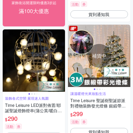
家飾衛浴開運限時優惠3折起
活動
券
滿100大優惠
貨到通知我
補貨中
讓溫暖燈光來妝點生活
裝飾各式空間 展現迷人氛圍
Time Leisure 聖誕樹聖誕節派
Time Leisure LED派對佈置/耶
對禮物裝飾發光燈條 銀緞帶彩
誕聖誕燈飾燈串(蒲公英/暖白/2.
光/3M
299
$
5M)
290
$
活動
券
活動
券
貨到通知我