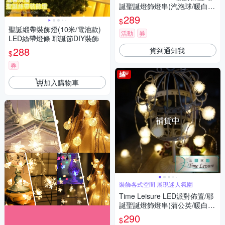
誕聖誕燈飾燈串(汽泡球/暖白/2
M)
289
$
聖誕緞帶裝飾燈(10米/電池款)
活動
券
LED絲帶燈條 耶誕節DIY裝飾
288
貨到通知我
$
券
加入購物車
補貨中
裝飾各式空間 展現迷人氛圍
Time Leisure LED派對佈置/耶
誕聖誕燈飾燈串(蒲公英/暖白/2.
5M)
290
$