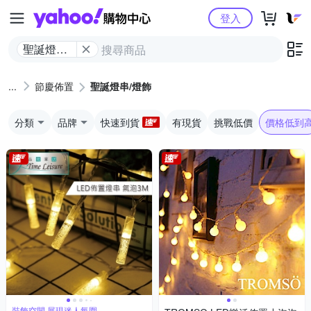
Yahoo購物中心
登入
聖誕燈串/
燈飾
節慶佈置
聖誕燈串/燈飾
分類
品牌
快速到貨
有現貨
挑戰低價
價格低到
裝飾空間 展現迷人氛圍