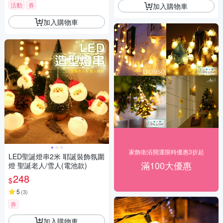
活動
券
加入購物車
加入購物車
家飾衛浴開運限時優惠3折起
LED聖誕燈串2米 耶誕裝飾氛圍
滿100大優惠
燈 聖誕老人/雪人(電池款)
248
$
5
(
3
)
券
加入購物車