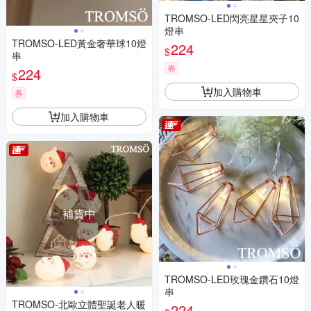
TROMSO-LED閃亮星星夾子10
燈串
TROMSO-LED黃金奢華球10燈
224
$
串
券
224
$
加入購物車
券
加入購物車
補貨中
TROMSO-LED玫瑰金鑽石10燈
串
TROMSO-北歐立體聖誕老人暖
224