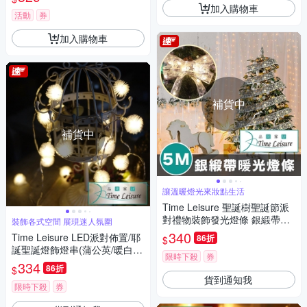
加入購物車
活動
券
加入購物車
補貨中
補貨中
讓溫暖燈光來妝點生活
Time Leisure 聖誕樹聖誕節派
對禮物裝飾發光燈條 銀緞帶暖
裝飾各式空間 展現迷人氛圍
光/5M
340
Time Leisure LED派對佈置/耶
86折
$
誕聖誕燈飾燈串(蒲公英/暖白/5
限時下殺
券
M)
334
86折
$
貨到通知我
限時下殺
券