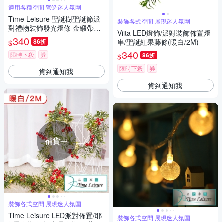
適用各種空間 營造迷人氛圍
Time Leisure 聖誕樹聖誕節派
裝飾各式空間 展現迷人氛圍
對禮物裝飾發光燈條 金緞帶彩
Viita LED燈飾/派對裝飾佈置燈
光/5M
340
86折
串/聖誕紅果藤條(暖白/2M)
$
340
限時下殺
券
86折
$
限時下殺
券
貨到通知我
貨到通知我
補貨中
裝飾各式空間 展現迷人氛圍
Time Leisure LED派對佈置/耶
裝飾各式空間 展現迷人氛圍