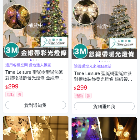
補貨中
補貨中
適用各種空間 營造迷人氛圍
讓溫暖燈光來妝點生活
Time Leisure 聖誕樹聖誕節派
Time Leisure 聖誕樹聖誕節派
對禮物裝飾發光燈條 金緞帶彩
對禮物裝飾發光燈條 銀緞帶暖
光/3M
299
光/3M
299
$
$
活動
券
活動
券
貨到通知我
貨到通知我