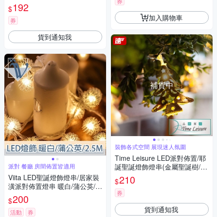
券
192
$
加入購物車
券
貨到通知我
補貨中
裝飾各式空間 展現迷人氛圍
Time Leisure LED派對佈置/耶
派對 餐廳 房間佈置皆適用
誕聖誕燈飾燈串(金屬聖誕樹/暖
白/2M)
Viita LED聖誕燈飾燈串/居家裝
210
$
潢派對佈置燈串 暖白/蒲公英/2.
券
5M
200
$
貨到通知我
活動
券