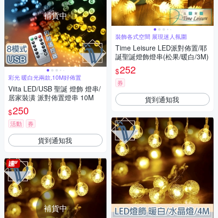
補貨中
裝飾各式空間 展現迷人氛圍
Time Leisure LED派對佈置/耶
誕聖誕燈飾燈串(松果/暖白/3M)
252
$
彩光 暖白光兩款,10M好佈置
券
Viita LED/USB 聖誕 燈飾 燈串/
居家裝潢 派對佈置燈串 10M
貨到通知我
250
$
活動
券
貨到通知我
補貨中