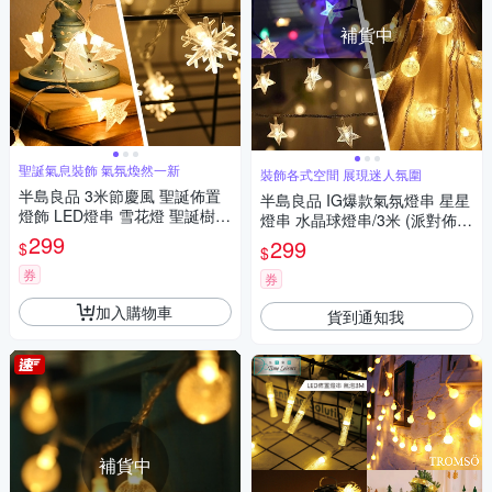
補貨中
聖誕氣息裝飾 氣氛煥然一新
裝飾各式空間 展現迷人氛圍
半島良品 3米節慶風 聖誕佈置
半島良品 IG爆款氣氛燈串 星星
燈飾 LED燈串 雪花燈 聖誕樹燈
燈串 水晶球燈串/3米 (派對佈
氣氛燈 居家裝飾 牆面佈置 情人
299
置/背景佈置/求婚/生日/裝飾/燈
299
$
$
佈置 耶誕 聖誕燈串 (2款)
飾裝飾)
券
券
加入購物車
貨到通知我
補貨中