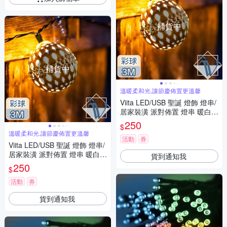
補貨中
補貨中
溫暖柔和光,讓節慶佈置更溫馨
Viita LED/USB 聖誕 燈飾 燈串/
居家裝潢 派對佈置 燈串 暖白/
彩球/3M
250
$
溫暖柔和光,讓節慶佈置更溫馨
活動
券
Viita LED/USB 聖誕 燈飾 燈串/
居家裝潢 派對佈置 燈串 暖白/
貨到通知我
彩球/3M
250
$
活動
券
貨到通知我