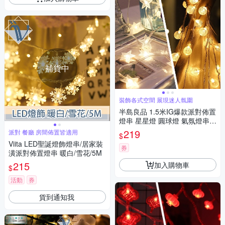
補貨中
裝飾各式空間 展現迷人氛圍
半島良品 1.5米IG爆款派對佈置
燈串 星星燈 圓球燈 氣氛燈串
居家裝飾 牆面佈置 情人佈置 耶
219
派對 餐廳 房間佈置皆適用
$
誕 聖誕燈飾 (2款)
Viita LED聖誕燈飾燈串/居家裝
券
潢派對佈置燈串 暖白/雪花/5M
215
加入購物車
$
活動
券
貨到通知我