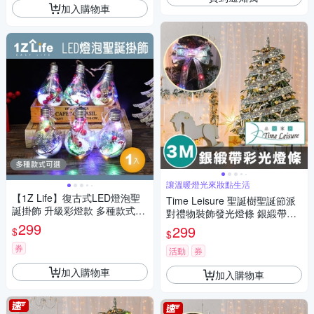
加入購物車
讓溫暖燈光來妝點生活
【1Z Life】復古式LED燈泡聖
Time Leisure 聖誕樹聖誕節派
誕掛飾 升級彩燈款 多種款式可
對禮物裝飾發光燈條 銀緞帶彩
選
299
光/3M
299
$
$
券
活動
券
加入購物車
加入購物車