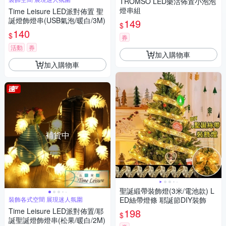
TROMSO LED樂活佈置小泡泡
燈串組
Time Leisure LED派對佈置 聖
誕燈飾燈串(USB氣泡/暖白/3M)
149
$
140
$
券
活動
券
加入購物車
加入購物車
補貨中
聖誕緞帶裝飾燈(3米/電池款) L
裝飾各式空間 展現迷人氛圍
ED絲帶燈條 耶誕節DIY裝飾
Time Leisure LED派對佈置/耶
198
$
誕聖誕燈飾燈串(松果/暖白/2M)