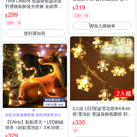
Time Leisure 聖誕樹聖誕節派
節布置 戶外裝飾燈 草坪庭園燈/
319
對禮物裝飾發光燈條 金緞帶彩
$
MC-DCDPJ)
光/3M
299
$
活動
券
活動
券
加入購物車
貨到通知我
2入組 LED聖誕雪花燈串6米40
燈/電池款 聖誕裝飾氛圍燈 耶誕
裝點居家溫馨療癒 裝飾禮物更加分
燈
330
【EAtrip】點點星光＊LED銅線
$
燈串《鈕釦電池款》3米30燈-
券
暖白光
329
$