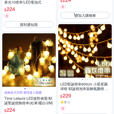
$
黃光10燈串/LED電池式
券
224
$
加入購物車
券
貨到通知我
LED聖誕燈串600cm 小星星圓
球燈 耶誕燈泡串裝飾氛圍燈 露
裝飾各式空間 展現迷人氛圍
營(電池款)
229
$
Time Leisure LED派對佈置/耶
5
(
1
)
誕聖誕燈飾燈串(松果/暖白/2M)
224
券
$