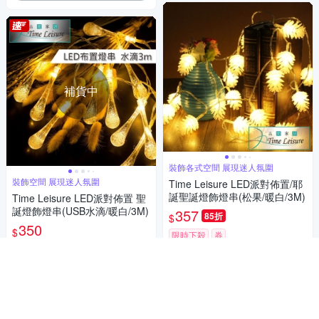
補貨中
裝飾各式空間 展現迷人氛圍
裝飾空間 展現迷人氛圍
Time Leisure LED派對佈置/耶
誕聖誕燈飾燈串(松果/暖白/3M)
Time Leisure LED派對佈置 聖
誕燈飾燈串(USB水滴/暖白/3M)
357
85折
$
350
$
限時下殺
券
活動
券
加入購物車
貨到通知我