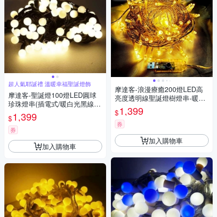
超人氣耶誕禮 溫暖幸福聖誕燈飾
摩達客-浪漫療癒200燈LED高
摩達客-聖誕燈100燈LED圓球
亮度透明線聖誕燈樹燈串-暖白
珍珠燈串(插電式/暖白光黑線/
光(附USB插頭+控制器)
1,399
$
附控制器跳機)(高亮度又省電)
1,399
$
券
券
加入購物車
加入購物車