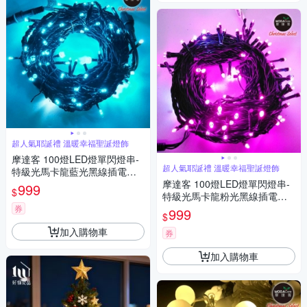
超人氣耶誕禮 溫暖幸福聖誕燈飾
摩達客 100燈LED燈單閃燈串-
超人氣耶誕禮 溫暖幸福聖誕燈飾
特級光馬卡龍藍光黑線插電式/
環保省電高亮度/室內情境燈串
摩達客 100燈LED燈單閃燈串-
999
$
特級光馬卡龍粉光黑線插電式/
環保省電高亮度/室內情境燈串
券
999
$
加入購物車
券
加入購物車