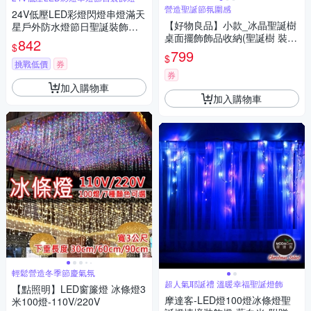
營造聖誕節氛圍感
24V低壓LED彩燈閃燈串燈滿天
【好物良品】小款_冰晶聖誕樹
星戶外防水燈節日聖誕裝飾燈
桌面擺飾飾品收納(聖誕樹 裝飾
插電款30米300燈
842
$
品 聖誕裝飾 飾品收納 聖誕節)
799
$
挑戰低價
券
券
加入購物車
加入購物車
輕鬆營造冬季節慶氣氛
超人氣耶誕禮 溫暖幸福聖誕燈飾
【點照明】LED窗簾燈 冰條燈3
摩達客-LED燈100燈冰條燈聖
米100燈-110V/220V