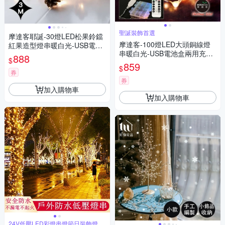
聖誕裝飾首選
摩達客耶誕-30燈LED松果鈴鐺
摩達客-100燈LED大頭銅線燈
紅果造型燈串暖白光-USB電池
串暖白光-USB電池盒兩用充電
盒兩用充電
888
$
(贈遙控器)浪漫星星燈聖誕燈串
859
$
券
券
加入購物車
加入購物車
24V低壓LED彩燈串燈節日裝飾燈