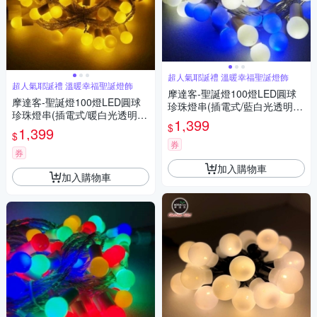
超人氣耶誕禮 溫暖幸福聖誕燈飾
超人氣耶誕禮 溫暖幸福聖誕燈飾
摩達客-聖誕燈100燈LED圓球
摩達客-聖誕燈100燈LED圓球
珍珠燈串(插電式/藍白光透明
珍珠燈串(插電式/暖白光透明
線/ 附控制器跳機)(高亮度又省
1,399
$
線/ 附控制器跳機)(高亮度又省
1,399
電)
$
電)
券
券
加入購物車
加入購物車