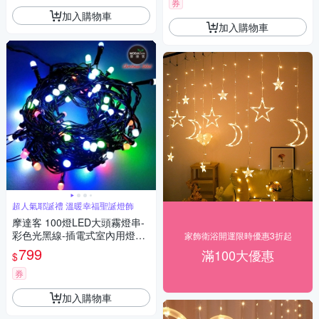
券
加入購物車
加入購物車
超人氣耶誕禮 溫暖幸福聖誕燈飾
摩達客 100燈LED大頭霧燈串-
彩色光黑線-插電式室內用燈串
家飾衛浴開運限時優惠3折起
(附IC控制器)
799
滿100大優惠
$
券
加入購物車