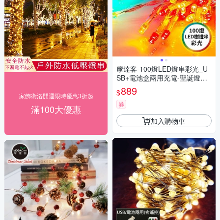
摩達客-100燈LED燈串彩光_U
SB+電池盒兩用充電-聖誕燈樹
燈露營燈
889
$
家飾衛浴開運限時優惠3折起
券
滿100大優惠
加入購物車