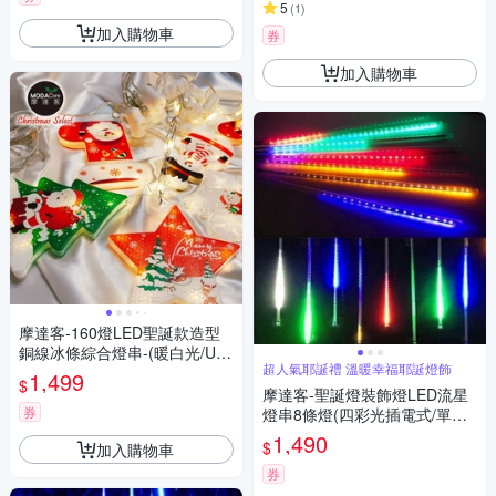
5
(
1
)
加入購物車
券
加入購物車
摩達客-160燈LED聖誕款造型
銅線冰條綜合燈串-(暖白光/US
超人氣耶誕禮 溫暖幸福耶誕燈飾
B充電接頭)
1,499
$
摩達客-聖誕燈裝飾燈LED流星
券
燈串8條燈(四彩光插電式/單燈
長50cm) 本島免運費
1,490
$
加入購物車
券