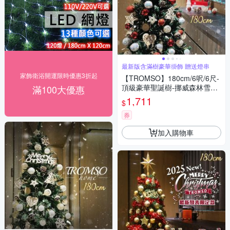
最新版含滿樹豪華掛飾 贈送燈串
家飾衛浴開運限時優惠3折起
【TROMSO】180cm/6呎/6尺-
頂級豪華聖誕樹-挪威森林雪松
滿100大優惠
紅(最新版含滿樹豪華掛飾+贈
1,711
$
送燈串)
券
加入購物車