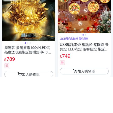
USB聖誕串燈 聖誕燈
USB聖誕串燈 聖誕燈 氛圍燈 裝
摩達客-浪漫療癒100燈LED高
飾燈 LED彩燈 吸盤挂燈 聖誕裝
亮度透明線聖誕燈樹燈串-(3色
飾燈 彩燈 串燈
749
$
可選)(附USB接頭+控制器)
789
$
券
券
加入購物車
加入購物車