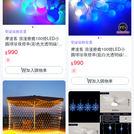
聖誕裝飾首選
摩達客 浪漫療癒100燈LED小
聖誕裝飾首選
圓球珍珠燈串(彩色光透明線/U
SB接頭)聖誕燈
摩達客 浪漫療癒100燈LED小
990
$
圓球珍珠燈串(藍白光透明線/U
SB接頭)聖誕燈
券
990
$
加入購物車
券
加入購物車