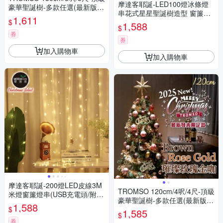
摩達客耶誕-LED100燈冰條燈
豪華聖誕樹-多款任選(最新版含
串花式星星聖誕樹造型 窗簾聖
滿樹豪華掛飾+贈送燈串)
1,611
$
誕情境燈_USB充電頭透明線-
1,588
$
暖白光/彩光可選
券
券
加入購物車
加入購物車
摩達客耶誕-200燈LED皮線3M
TROMSO 120cm/4呎/4尺-頂級
米燈窗簾燈串(USB充電頭/附贈
豪華聖誕樹-多款任選(最新版含
遙控器)
1,588
$
滿樹豪華掛飾+贈送燈串)
1,585
$
券