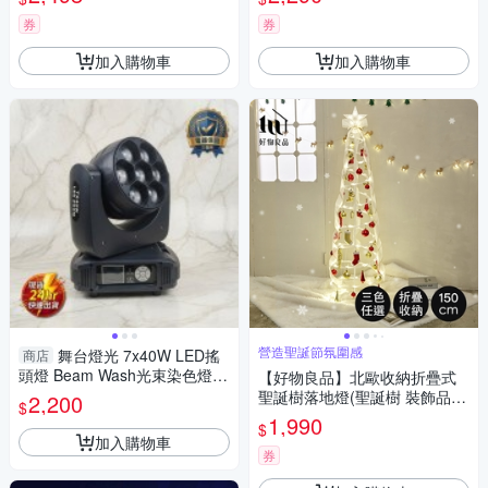
券
券
加入購物車
加入購物車
營造聖誕節氛圍感
舞台燈光 7x40W LED搖
商店
頭燈 Beam Wash光束染色燈
【好物良品】北歐收納折疊式
光環效果燈
聖誕樹落地燈(聖誕樹 裝飾品
2,200
$
聖誕裝飾 飾品收納 聖誕節)
1,990
$
加入購物車
券