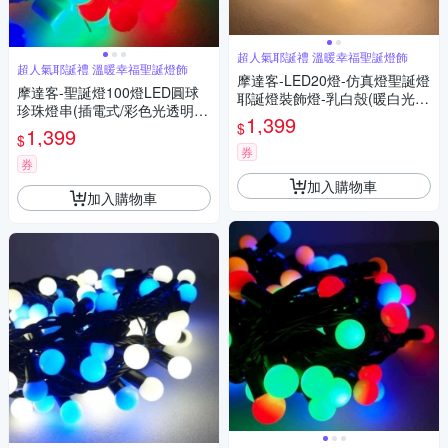
超人氣耶誕禮 溫暖幸福聖誕燈飾
超人氣耶誕禮 溫暖幸福聖誕燈飾
摩達客-LED20燈-仿真燈聖誕燈
摩達客-聖誕燈100燈LED圓球
耶誕燈裝飾燈-乳白殼(暖白光)
珍珠燈串(插電式/彩色光透明
本島免運費
1,399
$
線/ 附控制器跳機)(高亮度又省
1,399
$
電)
券
券
加入購物車
加入購物車