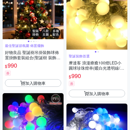
最佳聖誕節氛圍 佈置擺飾
好物良品 聖誕樹吊掛裝飾球佈
聖誕裝飾首選
置掛飾套裝組合(聖誕樹 裝飾品
聖誕裝飾 飾品收納 聖誕節)
摩達客 浪漫療癒100燈LED小
990
$
圓球珍珠燈串(暖白光透明線/U
SB接頭)聖誕燈
券
990
$
加入購物車
券
加入購物車