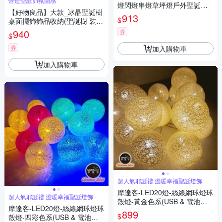
營造聖誕節氛圍感
燈閃燈串燈草坪燈戶外聖誕裝
【好物良品】大款_冰晶聖誕樹
飾燈【2Mx3M】
913
$
桌面擺飾飾品收納(聖誕樹 裝飾
品 聖誕裝飾 飾品收納 聖誕節)
940
券
$
券
加入購物車
加入購物車
超人氣耶誕禮 溫暖幸福聖誕燈飾
摩達客-LED20燈-絲線網球燈球
超人氣耶誕禮 溫暖幸福聖誕燈飾
殼燈-黃金色系(USB & 電池二
摩達客-LED20燈-絲線網球燈球
用款)
899
$
殼燈-四彩色系(USB & 電池二