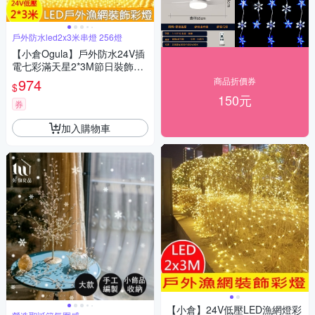
戶外防水led2x3米串燈 256燈
【小倉Ogula】戶外防水24V插
電七彩滿天星2*3M節日裝飾彩
燈LED漁網燈（串燈/燈串/裝飾
974
商品折價券
$
燈/氛圍燈）
150元
券
加入購物車
【小倉】24V低壓LED漁網燈彩