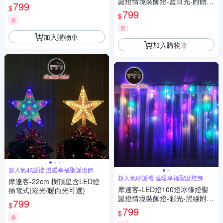
誕燈情境裝飾燈-藍白光-附贈IC
799
$
控制器
799
$
券
券
加入購物車
加入購物車
超人氣耶誕禮 溫暖幸福聖誕燈飾
超人氣耶誕禮 溫暖幸福聖誕燈飾
摩達客-22cm 樹頂星含LED燈
摩達客-LED燈100燈冰條燈聖
插電式(彩光/暖白光可選)
誕燈情境裝飾燈-彩光-黑線附贈
799
$
IC控制器
799
$
券