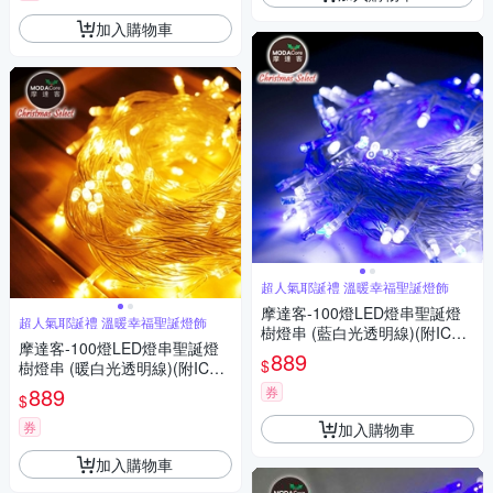
加入購物車
超人氣耶誕禮 溫暖幸福聖誕燈飾
摩達客-100燈LED燈串聖誕燈
超人氣耶誕禮 溫暖幸福聖誕燈飾
樹燈串 (藍白光透明線)(附IC控
摩達客-100燈LED燈串聖誕燈
制器)高亮度省電
889
$
樹燈串 (暖白光透明線)(附IC控
制器)高亮度省電
889
券
$
券
加入購物車
加入購物車