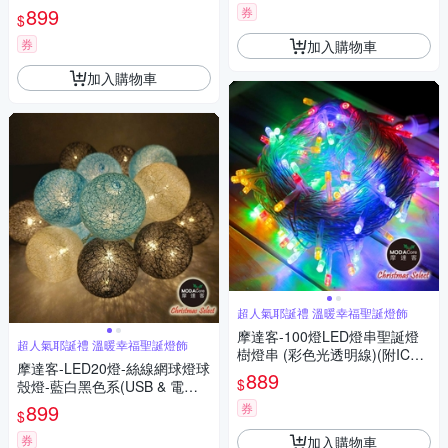
用款)
899
券
$
券
加入購物車
加入購物車
超人氣耶誕禮 溫暖幸福聖誕燈飾
摩達客-100燈LED燈串聖誕燈
超人氣耶誕禮 溫暖幸福聖誕燈飾
樹燈串 (彩色光透明線)(附IC控
摩達客-LED20燈-絲線網球燈球
制器)高亮度省電
889
$
殼燈-藍白黑色系(USB & 電池
二用款)
899
券
$
券
加入購物車