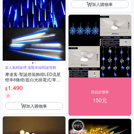
加入購物車
超人氣耶誕禮 溫暖幸福耶誕燈飾
摩達客-聖誕燈裝飾燈LED流星
燈串8條燈(藍白光插電式/單燈
長50cm) 本島免運費
1,490
$
商品折價券
券
150元
加入購物車