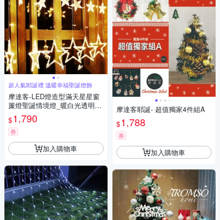
超人氣耶誕禮 溫暖幸福聖誕燈飾
摩達客-LED燈造型滿天星星窗
簾燈聖誕情境燈_暖白光透明線
摩達客耶誕- 超值獨家4件組A
| 附贈IC控制器_插電式 本島免
1,790
$
1,788
運費
$
券
券
加入購物車
加入購物車