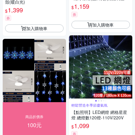
殼(暖白光)
機) 本島免運費
1,159
$
1,399
$
券
券
加入購物車
加入購物車
輕鬆營造冬季節慶氣氛
【點照明】LED網燈 網格星星
商品折價券
燈 總燈數120燈-110V/220V
100元
1,099
$
券