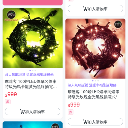
加入購物車
超人氣耶誕禮 溫暖幸福聖誕燈飾
摩達客 100燈LED燈單閃燈串-
超人氣耶誕禮 溫暖幸福聖誕燈飾
特級光馬卡龍黃光黑線插電式/
環保省電高亮度/室內情境燈串
摩達客 100燈LED燈單閃燈串-
999
$
特級光玫瑰金光黑線插電式/環
保省電高亮度/室內情境燈串
券
999
$
加入購物車
券
加入購物車