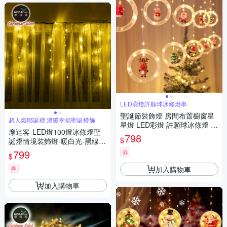
LED彩燈許願球冰條燈串
聖誕節裝飾燈 房間布置櫥窗星
超人氣耶誕禮 溫暖幸福聖誕燈飾
星燈 LED彩燈 許願球冰條燈 串
摩達客-LED燈100燈冰條燈聖
燈
798
$
誕燈情境裝飾燈-暖白光-黑線附
贈IC控制器
799
券
$
券
加入購物車
加入購物車