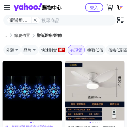
Yahoo購物中心
登入
聖誕燈串/
燈飾
節慶佈置
聖誕燈串/燈飾
分類
品牌
快速到貨
有現貨
挑戰低價
價格低到
超人氣耶誕禮 溫暖幸福聖誕燈飾