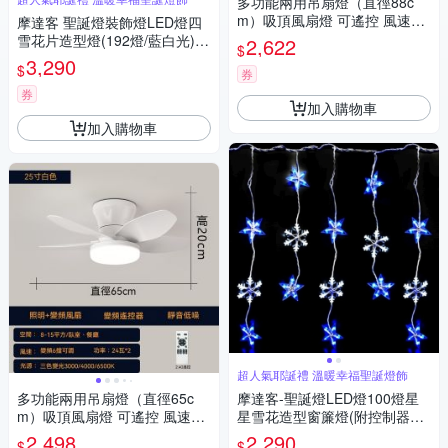
多功能兩用吊扇燈（直徑88c
m）吸頂風扇燈 可遙控 風速六
摩達客 聖誕燈裝飾燈LED燈四
檔調節 三色變光
雪花片造型燈(192燈/藍白光)
2,622
$
(附控制器跳機) 本島免運費
3,290
$
券
券
加入購物車
加入購物車
超人氣耶誕禮 溫暖幸福聖誕燈飾
多功能兩用吊扇燈（直徑65c
摩達客-聖誕燈LED燈100燈星
m）吸頂風扇燈 可遙控 風速六
星雪花造型窗簾燈(附控制器跳
檔調節 三色變光
機) 本島免運費
2,498
2,290
$
$