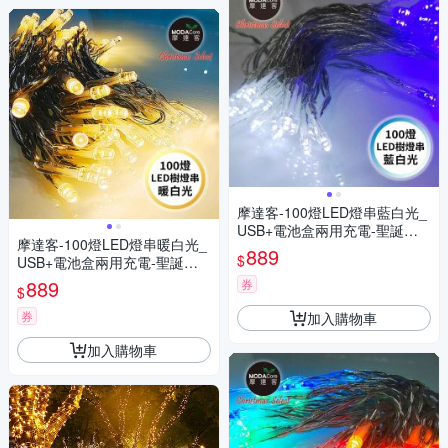
摩達客-100燈LED燈串藍白光_
USB+電池盒兩用充電-聖誕燈
摩達客-100燈LED燈串暖白光_
樹燈露營燈
889
$
USB+電池盒兩用充電-聖誕燈
樹燈露營燈
889
券
$
券
加入購物車
加入購物車