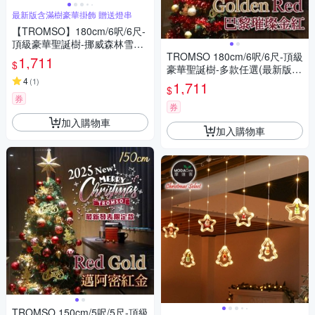
最新版含滿樹豪華掛飾 贈送燈串
【TROMSO】180cm/6呎/6尺-
頂級豪華聖誕樹-挪威森林雪松
白(最新版含滿樹豪華掛飾+贈
TROMSO 180cm/6呎/6尺-頂級
1,711
$
送燈串)
豪華聖誕樹-多款任選(最新版含
4
滿樹豪華掛飾+贈送燈串)
(
1
)
1,711
$
券
券
加入購物車
加入購物車
TROMSO 150cm/5呎/5尺-頂級