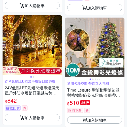
加入購物車
加入購物車
24V低壓LED彩燈串燈節日裝飾燈
適用各種空間 營造迷人氛圍
24V低壓LED彩燈閃燈串燈滿天
Time Leisure 聖誕樹聖誕節派
星戶外防水燈節日聖誕裝飾燈
對禮物裝飾發光燈條 金緞帶彩
插電款30米300燈
842
光/10M
$
510
86折
$
挑戰低價
券
限時下殺
券
加入購物車
加入購物車