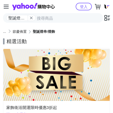
Yahoo購物中心
登入
聖誕燈串/
燈飾
節慶佈置
聖誕燈串/燈飾
精選活動
家飾衛浴開運限時優惠3折起