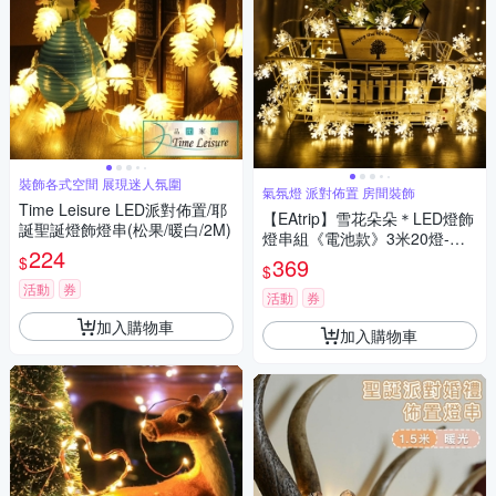
裝飾各式空間 展現迷人氛圍
氣氛燈 派對佈置 房間裝飾
Time Leisure LED派對佈置/耶
【EAtrip】雪花朵朵＊LED燈飾
誕聖誕燈飾燈串(松果/暖白/2M)
燈串組《電池款》3米20燈-暖
224
色光
$
369
$
活動
券
活動
券
加入購物車
加入購物車