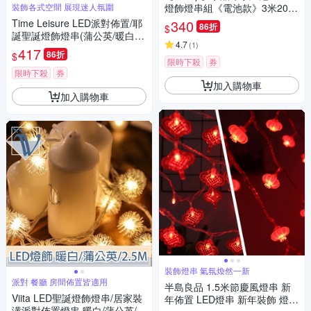
裝飾各式空間 展現迷人氛圍
燈飾燈串組《電池款》3米20
燈-暖色光
Time Leisure LED派對佈置/耶
340
86折
$
誕聖誕燈飾燈串(蒲公英/暖白/5
4.7
(
1
)
M)
417
86折
$
限時下殺
券
限時下殺
券
加入購物車
加入購物車
裝飾燈串 氣氛煥然一新
派對 餐廳 房間佈置皆適用
半島良品 1.5米節慶風燈串 新
Viita LED聖誕燈飾燈串/居家裝
年佈置 LED燈串 新年裝飾 燈籠
潢派對佈置燈串 暖白/蒲公英/2.