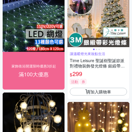
讓溫暖燈光來妝點生活
Time Leisure 聖誕樹聖誕節派
對禮物裝飾發光燈條 銀緞帶彩
家飾衛浴開運限時優惠3折起
光/3M
299
滿100大優惠
$
活動
券
加入購物車