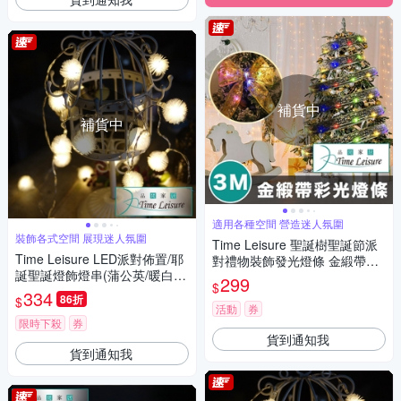
補貨中
補貨中
適用各種空間 營造迷人氛圍
裝飾各式空間 展現迷人氛圍
Time Leisure 聖誕樹聖誕節派
Time Leisure LED派對佈置/耶
對禮物裝飾發光燈條 金緞帶彩
誕聖誕燈飾燈串(蒲公英/暖白/5
光/3M
299
$
M)
334
86折
$
活動
券
限時下殺
券
貨到通知我
貨到通知我