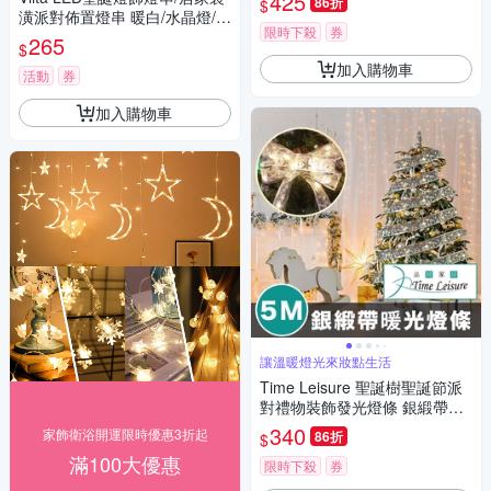
425
86折
$
潢派對佈置燈串 暖白/水晶燈/4
限時下殺
券
M
265
$
加入購物車
活動
券
加入購物車
讓溫暖燈光來妝點生活
Time Leisure 聖誕樹聖誕節派
對禮物裝飾發光燈條 銀緞帶暖
光/5M
340
家飾衛浴開運限時優惠3折起
86折
$
滿100大優惠
限時下殺
券