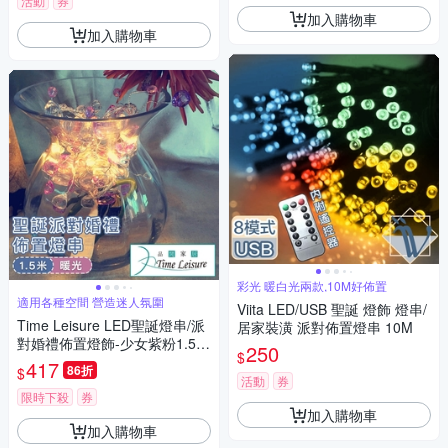
活動
券
加入購物車
加入購物車
彩光 暖白光兩款,10M好佈置
適用各種空間 營造迷人氛圍
Viita LED/USB 聖誕 燈飾 燈串/
Time Leisure LED聖誕燈串/派
居家裝潢 派對佈置燈串 10M
對婚禮佈置燈飾-少女紫粉1.5米
250
$
暖光
417
86折
$
活動
券
限時下殺
券
加入購物車
加入購物車