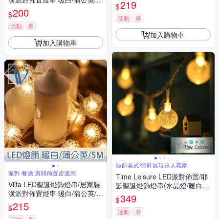
燈 中國結 燈串 新春佈置 (2款)
219
$
5M
200
$
活動
券
活動
券
加入購物車
加入購物車
裝飾各式空間 展現迷人氛圍
派對 餐廳 房間佈置皆適用
Time Leisure LED派對佈置/耶
Viita LED聖誕燈飾燈串/居家裝
誕聖誕燈飾燈串(水晶燈/暖白/4
潢派對佈置燈串 暖白/蒲公英/5
M)
349
$
M
215
$
活動
券