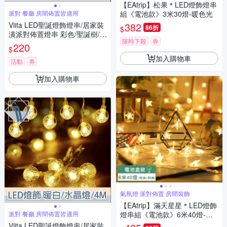
【EAtrip】松果＊LED燈飾燈串
派對 餐廳 房間佈置皆適用
組《電池款》3米30燈-暖色光
Viita LED聖誕燈飾燈串/居家裝
382
86折
$
潢派對佈置燈串 彩色/聖誕樹/5
限時下殺
券
M
220
$
加入購物車
活動
券
加入購物車
氣氛燈 派對佈置 房間裝飾
【EAtrip】滿天星星＊LED燈飾
派對 餐廳 房間佈置皆適用
燈串組《電池款》6米40燈-暖
色光
Viita LED聖誕燈飾燈串/居家裝