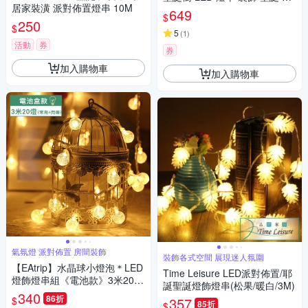
居家裝潢 派對佈置燈串 10M
誕裝飾 佈置 星星燈 節慶佈置
649
$
250
$
5
(
1
)
活動
券
券
加入購物車
加入購物車
氣氛燈 派對佈置 房間裝飾
裝飾各式空間 展現迷人氛圍
【EAtrip】水晶球小燈泡＊LED
Time Leisure LED派對佈置/耶
燈飾燈串組《電池款》3米20
誕聖誕燈飾燈串(松果/暖白/3M)
燈-暖色光
340
86折
$
357
85折
$