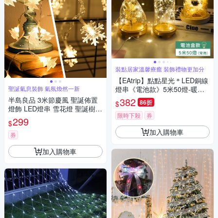
裝點居家溫馨療癒 裝飾禮物更加分
【EAtrip】點點星光＊LED銅線
聖誕氣息裝飾 氣氛煥然一新
燈串《電池款》5米50燈-暖白
光
半島良品 3米節慶風 聖誕佈置
382
86折
$
燈飾 LED燈串 雪花燈 聖誕樹燈
限時下殺
券
氣氛燈 居家裝飾 牆面佈置 情人
299
$
佈置 耶誕 聖誕燈串 (2款)
加入購物車
券
加入購物車