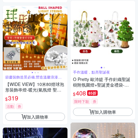
手作溫暖，點亮聖誕夜
節慶裝飾造景必備,營造溫馨浪漫氣
O Pretty 歐沛媞 手作針織聖誕
氛
【WIDE VIEW】10米80燈球泡
樹附氛圍燈+聖誕燙金禮袋-交
形裝飾串燈-暖光(氣氛燈 聖誕
換禮物人氣禮物
408
85折
$
節布置 戶外裝飾燈 草坪庭園燈/
319
$
MC-DCDPJ)
限時下殺
券
活動
券
加入購物車
加入購物車