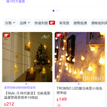
滿100大優惠
分類
品牌
快速到貨
有現貨
挑戰低價
價格低到
露營掛飾掛飾燈飾聖誕燈
TROMSO LED樂活佈置小泡泡
燈串組
【Style_G 時代家居】北歐風聖
誕露營佈景燈串10燈組
149
$
212
$
券