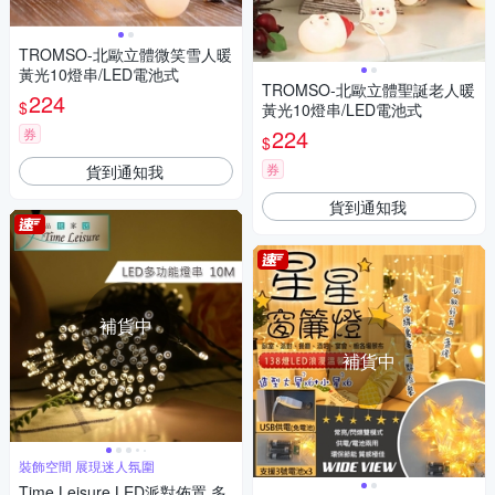
TROMSO-北歐立體微笑雪人暖
黃光10燈串/LED電池式
TROMSO-北歐立體聖誕老人暖
224
$
黃光10燈串/LED電池式
224
券
$
券
貨到通知我
貨到通知我
補貨中
補貨中
裝飾空間 展現迷人氛圍
Time Leisure LED派對佈置 多