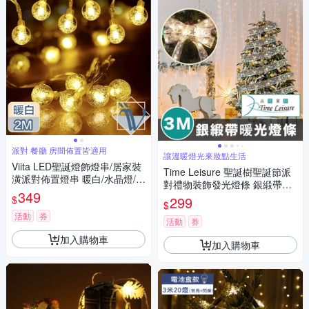
派對 餐廳 房間佈置皆適用
讓溫暖燈光來妝點生活
Viita LED聖誕燈飾燈串/居家裝
Time Leisure 聖誕樹聖誕節派
潢派對佈置燈串 暖白/水晶燈/2
對禮物裝飾發光燈條 銀緞帶暖
M
349
光/3M
$
299
$
活動
券
活動
券
加入購物車
加入購物車