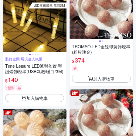
TROMSO-LED金線球裝飾燈串
(粉玫瑰金)
374
裝飾空間 展現迷人氛圍
$
Time Leisure LED派對佈置 聖
券
誕燈飾燈串(USB氣泡/暖白/3M)
140
加入購物車
$
活動
券
加入購物車