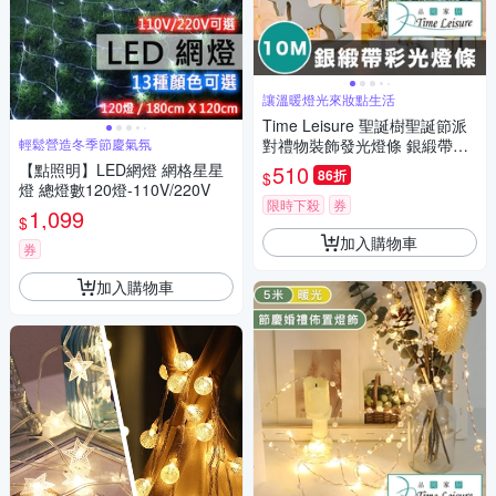
讓溫暖燈光來妝點生活
Time Leisure 聖誕樹聖誕節派
輕鬆營造冬季節慶氣氛
對禮物裝飾發光燈條 銀緞帶彩
光/10M
【點照明】LED網燈 網格星星
510
86折
$
燈 總燈數120燈-110V/220V
限時下殺
券
1,099
$
加入購物車
券
加入購物車