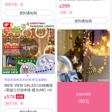
光/3M
299
限時下殺
券
$
活動
券
貨到通知我
貨到通知我
補貨中
聖誕節裝飾造景必備,營造溫馨歡樂
氣氛
WIDE VIEW 3米LED120燈圈環
+聖誕公仔掛串燈-暖光(MC-10)
商品折價券
578
85折
$
150元
限時下殺
券
貨到通知我