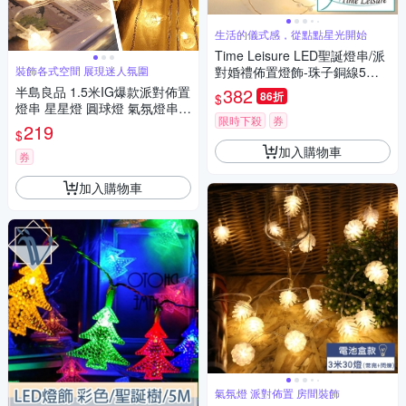
生活的儀式感，從點點星光開始
Time Leisure LED聖誕燈串/派
裝飾各式空間 展現迷人氛圍
對婚禮佈置燈飾-珠子銅線5米
暖光
半島良品 1.5米IG爆款派對佈置
382
86折
$
燈串 星星燈 圓球燈 氣氛燈串
限時下殺
券
居家裝飾 牆面佈置 情人佈置 耶
219
$
誕 聖誕燈飾 (2款)
加入購物車
券
加入購物車
氣氛燈 派對佈置 房間裝飾