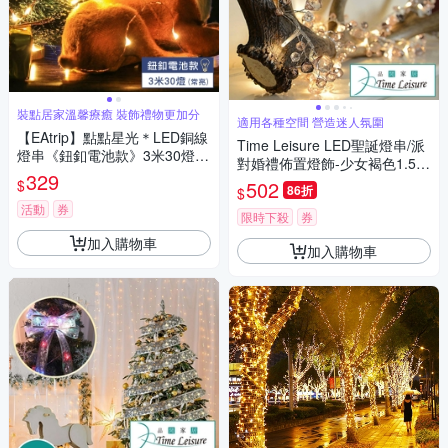
裝點居家溫馨療癒 裝飾禮物更加分
適用各種空間 營造迷人氛圍
【EAtrip】點點星光＊LED銅線
Time Leisure LED聖誕燈串/派
燈串《鈕釦電池款》3米30燈-
對婚禮佈置燈飾-少女褐色1.5米
暖白光
329
暖光
$
502
86折
$
活動
券
限時下殺
券
加入購物車
加入購物車