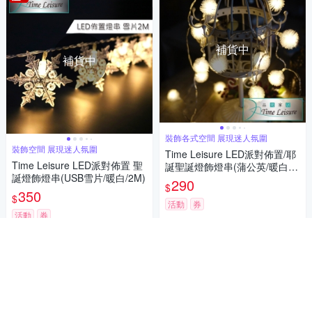
補貨中
補貨中
裝飾各式空間 展現迷人氛圍
裝飾空間 展現迷人氛圍
Time Leisure LED派對佈置/耶
Time Leisure LED派對佈置 聖
誕聖誕燈飾燈串(蒲公英/暖白/2.
誕燈飾燈串(USB雪片/暖白/2M)
5M)
290
$
350
$
活動
券
活動
券
貨到通知我
貨到通知我