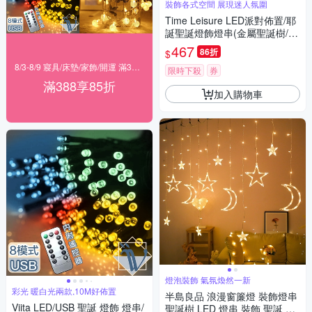
裝飾各式空間 展現迷人氛圍
Time Leisure LED派對佈置/耶
誕聖誕燈飾燈串(金屬聖誕樹/暖
白/4M)
467
86折
$
8/3-8/9 寢具/床墊/家飾/開運 滿388享85折
限時下殺
券
滿388享85折
加入購物車
燈泡裝飾 氣氛煥然一新
彩光 暖白光兩款,10M好佈置
半島良品 浪漫窗簾燈 裝飾燈串
Viita LED/USB 聖誕 燈飾 燈串/
聖誕樹 LED 燈串 裝飾 聖誕 聖