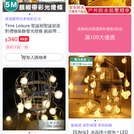
讓溫暖燈光來妝點生活
Time Leisure 聖誕樹聖誕節派
家飾衛浴開運限時優惠3折起
對禮物裝飾發光燈條 銀緞帶彩
滿100大優惠
光/5M
340
86折
$
限時下殺
券
加入購物車
氣氛燈 派對佈置 房間裝飾
【EAtrip】水晶球小燈泡＊LED