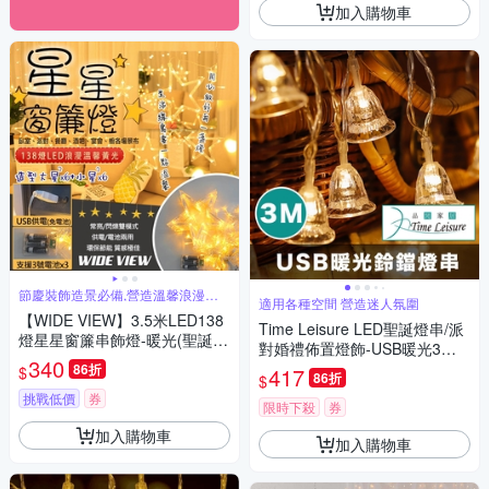
加入購物車
節慶裝飾造景必備,營造溫馨浪漫氣
適用各種空間 營造迷人氛圍
氛
【WIDE VIEW】3.5米LED138
Time Leisure LED聖誕燈串/派
燈星星窗簾串飾燈-暖光(聖誕燈
對婚禮佈置燈飾-USB暖光3米
聖誕佈置 聖誕節 氣氛燈 星星窗
340
鈴鐺
86折
$
417
簾燈 瀑布燈/MC-XYCLD)
86折
$
挑戰低價
券
限時下殺
券
加入購物車
加入購物車