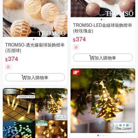
TROMSO-LED金線球裝飾燈串
(粉玫瑰金)
374
$
TROMSO-透光爆裂球裝飾燈串
券
(百摺球)
374
加入購物車
$
券
加入購物車