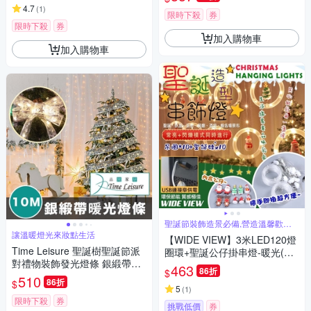
4.7
(
1
)
限時下殺
券
限時下殺
券
加入購物車
加入購物車
聖誕節裝飾造景必備,營造溫馨歡樂
氣氛
讓溫暖燈光來妝點生活
【WIDE VIEW】3米LED120燈
Time Leisure 聖誕樹聖誕節派
圈環+聖誕公仔掛串燈-暖光(聖
對禮物裝飾發光燈條 銀緞帶暖
誕燈 聖誕佈置 聖誕節 氣氛燈
463
86折
$
光/10M
串燈 聖誕圓環/MC-10)
510
86折
$
5
(
1
)
限時下殺
券
挑戰低價
券