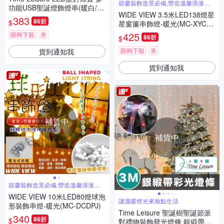
節慶裝飾造景必備,營造溫馨浪漫氣
功能USB聖誕燈飾燈串(暖白/10
氛
WIDE VIEW 3.5米LED138燈星
M)
383
86折
$
星窗簾串飾燈-暖光(MC-XYCL
D)
425
限時下殺
券
86折
$
限時下殺
券
貨到通知我
貨到通知我
補貨中
補貨中
節慶裝飾造景必備,營造溫馨浪漫氣
氛
WIDE VIEW 10米LED80燈球泡
讓溫暖燈光來妝點生活
形裝飾串燈-暖光(MC-DCDPJ)
Time Leisure 聖誕樹聖誕節派
340
86折
$
對禮物裝飾發光燈條 銀緞帶彩