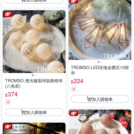
TROMSO-LED玫瑰金鑽石10燈
串
224
TROMSO-透光爆裂球裝飾燈串
$
(八角星)
券
374
$
加入購物車
券
加入購物車