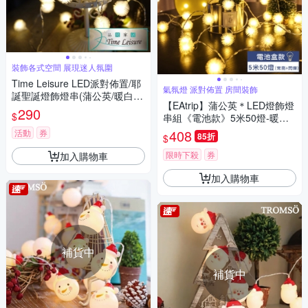
裝飾各式空間 展現迷人氛圍
Time Leisure LED派對佈置/耶
氣氛燈 派對佈置 房間裝飾
誕聖誕燈飾燈串(蒲公英/暖白/2.
【EAtrip】蒲公英＊LED燈飾燈
5M)
290
$
串組《電池款》5米50燈-暖色
光
408
活動
券
85折
$
限時下殺
券
加入購物車
加入購物車
補貨中
補貨中