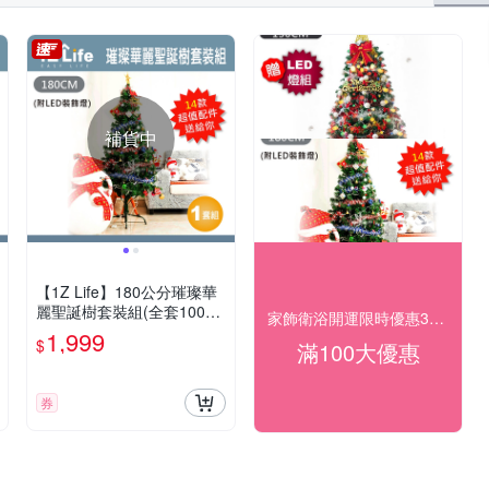
補貨中
【1Z Life】180公分璀璨華
麗聖誕樹套裝組(全套100件
家飾衛浴開運限時優惠3折起
以上組合)(附LED彩燈)
1,999
$
滿100大優惠
券