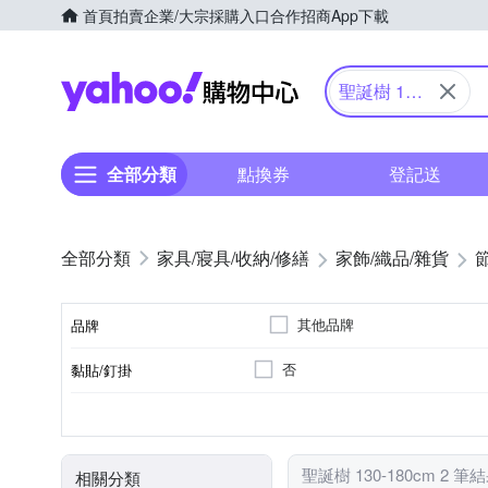
首頁
拍賣
企業/大宗採購入口
合作招商
App下載
Yahoo購物中心
聖誕樹 130-
180cm
全部分類
點換券
登記送
家具/寢具/收納/修繕
家飾/織品/雜貨
其他品牌
品牌
否
黏貼/釘掛
品牌名稱
5-6尺落地聖誕樹
需DIY自行組裝
底座/展
種類
組裝方式
聖誕樹 130-180cm 2 筆
相關分類