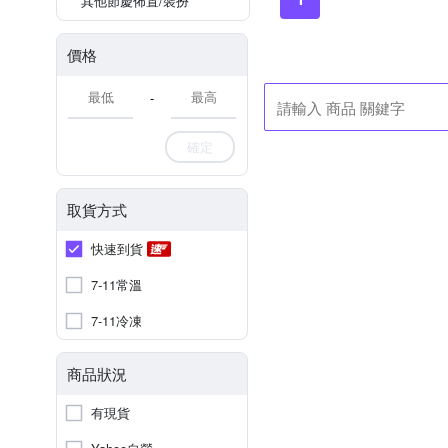
其他節慶佈置/裝扮
價格
-
確定
取貨方式
快速到貨
7-11常溫
7-11冷凍
商品狀況
有現貨