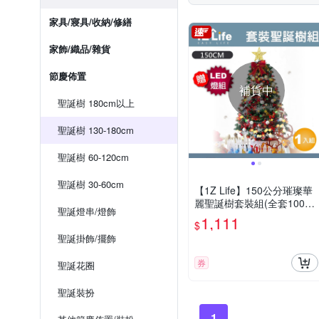
家具/寢具/收納/修繕
家飾/織品/雜貨
節慶佈置
補貨中
聖誕樹 180cm以上
聖誕樹 130-180cm
聖誕樹 60-120cm
聖誕樹 30-60cm
【1Z Life】150公分璀璨華
麗聖誕樹套裝組(全套100件
聖誕燈串/燈飾
以上組合)(附LED彩燈)
1,111
$
聖誕掛飾/擺飾
券
聖誕花圈
聖誕裝扮
1