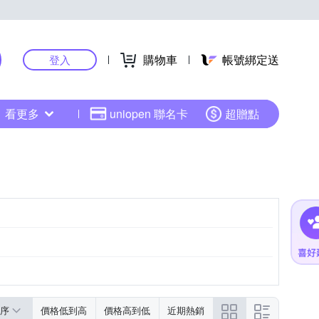
購物車
帳號綁定送
登入
看更多
uniopen 聯名卡
超贈點
序
價格低到高
價格高到低
近期熱銷