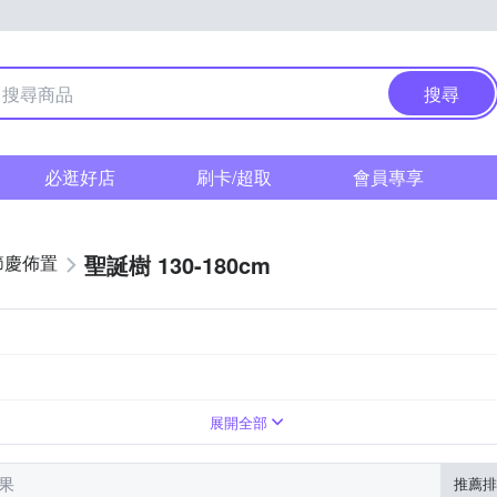
搜尋
必逛好店
刷卡/超取
會員專享
聖誕樹 130-180cm
節慶佈置
示台
擺飾
展開全部
結果
推薦排