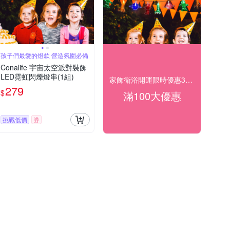
孩子們最愛的燈款 營造氛圍必備
Conalife 宇宙太空派對裝飾
LED霓虹閃爍燈串(1組)
家飾衛浴開運限時優惠3折起
279
$
滿100大優惠
挑戰低價
券