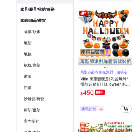
家具/寢具/收納/修繕
家飾/織品/雜貨
睡簾/蚊帳
地墊
地毯
抱枕/靠墊
萬聖節必備 氣氛派對一組搞定
窗簾
Viita 萬聖節派對佈置氣球/
掛旗超值組 Halloween南瓜
門簾
貓頭鷹
450
86折
$
沙發套/椅套
挑戰低價
券
椅墊/坐墊
室內拖鞋