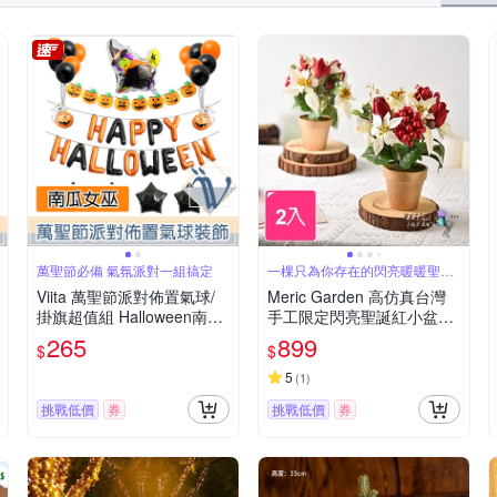
萬聖節必備 氣氛派對一組搞定
一棵只為你存在的閃亮暖暖聖誕
紅
Viita 萬聖節派對佈置氣球/
Meric Garden 高仿真台灣
掛旗超值組 Halloween南瓜
手工限定閃亮聖誕紅小盆栽
女巫
_2入一組
265
899
$
$
5
(
1
)
挑戰低價
券
挑戰低價
券