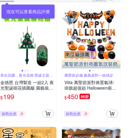
現在可以查看商品評價
美化花園，夜光花插 聖誕主題，
萬聖節必備 氣氛派對一組搞定
節慶佈置
金德恩 台灣製造 一組2入 夜
Viita 萬聖節派對佈置氣球/
光聖誕樹花插圍籬 園藝裝飾
掛旗超值組 Halloween南瓜
插牌 聖誕節花插 園藝裝飾
貓頭鷹
199
450
86折
$
$
造景花插 花插 圍籬 夜光圍
籬
挑戰低價
券
挑戰低價
券