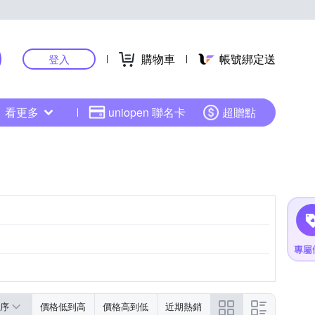
購物車
帳號綁定送
登入
看更多
uniopen 聯名卡
超贈點
序
價格低到高
價格高到低
近期熱銷