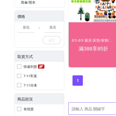
雨傘/雨衣
價格
-
8/3-8/9 寢具/床墊/家飾/開運 滿388享85折
確定
滿388享85折
取貨方式
快速到貨
7-11常溫
1
7-11冷凍
商品狀況
有現貨