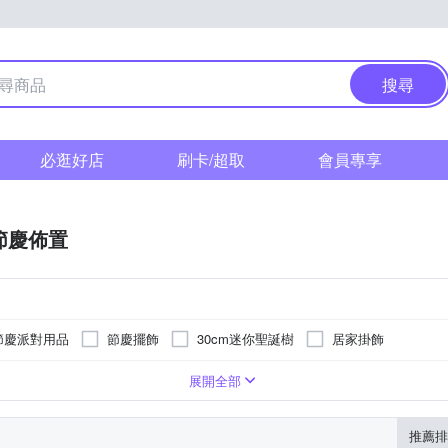
搜尋
必逛好店
刷卡/超取
會員專享
節慶佈置
節慶派對用品
節慶擺飾
30cm迷你聖誕樹
居家掛飾
膠
展開全部
推薦排