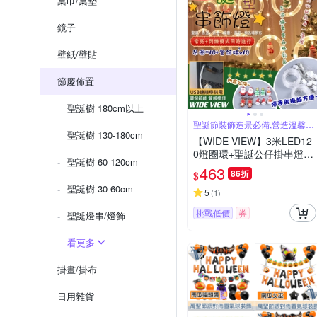
桌巾/桌墊
鏡子
壁紙/壁貼
節慶佈置
聖誕樹 180cm以上
聖誕節裝飾造景必備,營造溫馨歡
樂氣氛
聖誕樹 130-180cm
【WIDE VIEW】3米LED12
0燈圈環+聖誕公仔掛串燈-
聖誕樹 60-120cm
暖光(聖誕燈 聖誕佈置 聖誕
463
86折
$
節 氣氛燈 串燈 聖誕圓環/M
聖誕樹 30-60cm
C-10)
5
(
1
)
挑戰低價
券
聖誕燈串/燈飾
看更多
掛畫/掛布
日用雜貨