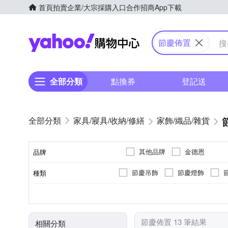
首頁
拍賣
企業/大宗採購入口
合作招商
App下載
Yahoo購物中心
節慶佈置
全部分類
點換券
登記送
家具/寢具/收納/修繕
家飾/織品/雜貨
其他品牌
金德恩
品牌
節慶吊飾
節慶燈飾
種類
品牌名稱
否
不需組裝
可黏貼；但商品不含背
黏貼/釘掛
組裝方式
節慶佈置 13 筆結果
相關分類