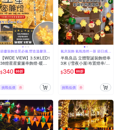
節慶裝飾造景必備,營造溫馨浪漫
氣息裝飾 氣氛煥然一新 節日感必
氣氛
備
【WIDE VIEW】3.5米LED1
半島良品 立體聖誕裝飾燈串
38燈星星窗簾串飾燈-暖光
3米 (/雪夜小屋/布置燈串/聖
(聖誕燈 聖誕佈置 聖誕節 氣
誕節/聖誕燈/裝飾燈/氛圍燈)
340
350
86折
86折
$
$
氛燈 星星窗簾燈 瀑布燈/MC
-XYCLD)
挑戰低價
券
挑戰低價
券