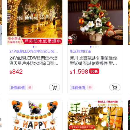
24V低壓LED彩燈串燈節日裝飾
聖誕氛圍拉滿
燈
24V低壓LED彩燈閃燈串燈
新川 桌面聖誕樹 聖誕迷你
滿天星戶外防水燈節日聖誕
聖誕樹 聖誕創意擺件 聖誕
裝飾燈插電款30米300燈
節裝飾 客廳桌面氛圍佈置款
842
1,598
86折
$
$
挑戰低價
券
挑戰低價
券