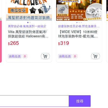
萬聖節必備 氣氛派對一組搞定
節慶裝飾造景必備,營造溫馨浪漫
氣氛
Viita 萬聖節派對佈置氣球/
【WIDE VIEW】10米80燈
掛旗超值組 Halloween南瓜
球泡形裝飾串燈-暖光(氣氛
女巫
燈 聖誕節布置 戶外裝飾燈
265
319
$
$
草坪庭園燈/MC-DCDPJ)
挑戰低價
券
挑戰低價
券
搜尋