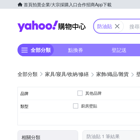
首頁
拍賣
企業/大宗採購入口
合作招商
App下載
Yahoo購物中心
防油貼
全部分類
點換券
登記送
家具/寢具/收納/修繕
家飾/織品/雜貨
其他品牌
品牌
廚房壁貼
類型
品牌名稱
可黏貼；商品內含背膠
黏貼
防油貼 1 筆結果
相關分類