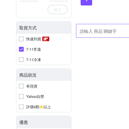
確定
取貨方式
快速到貨
7-11常溫
7-11冷凍
商品狀況
有現貨
Yahoo自營
評價4顆
以上
優惠