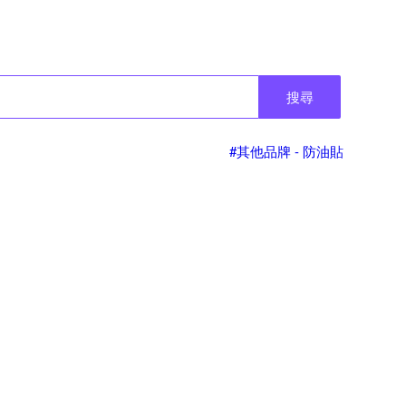
搜尋
#其他品牌 - 防油貼