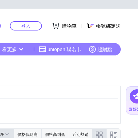
購物車
帳號綁定送
登入
看更多
uniopen 聯名卡
超贈點
序
價格低到高
價格高到低
近期熱銷