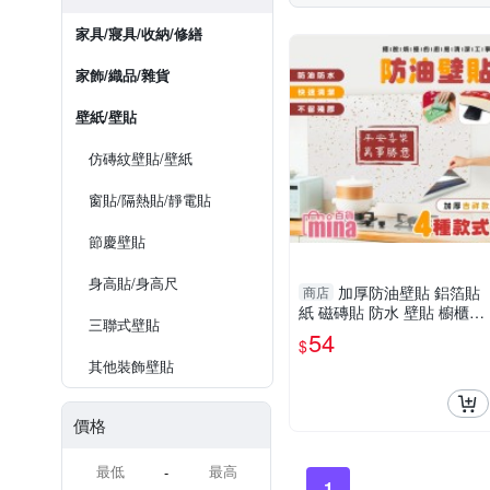
家具/寢具/收納/修繕
家飾/織品/雜貨
壁紙/壁貼
仿磚紋壁貼/壁紙
窗貼/隔熱貼/靜電貼
節慶壁貼
身高貼/身高尺
加厚防油壁貼 鋁箔貼
商店
紙 磁磚貼 防水 壁貼 櫥櫃貼
三聯式壁貼
紙 廚房壁貼 (mina百貨)【F
54
$
0631】
其他裝飾壁貼
價格
-
1