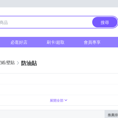
搜尋
必逛好店
刷卡/超取
會員專享
防油貼
壁紙/壁貼
展開全部
推薦排