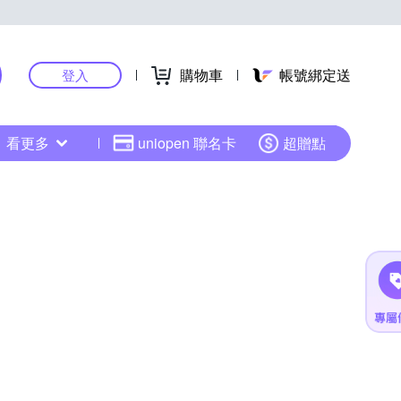
購物車
帳號綁定送
登入
看更多
uniopen 聯名卡
超贈點