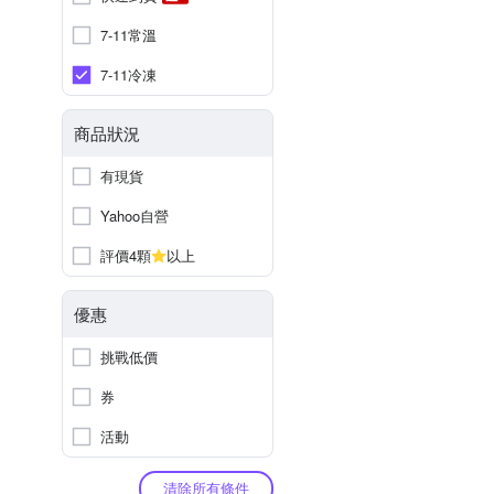
7-11常溫
7-11冷凍
商品狀況
有現貨
Yahoo自營
評價4顆
以上
優惠
挑戰低價
券
活動
清除所有條件