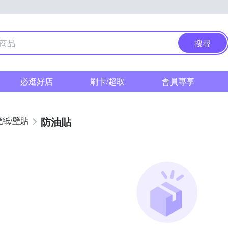
搜尋
必逛好店
刷卡/超取
會員專享
防油貼
壁紙/壁貼