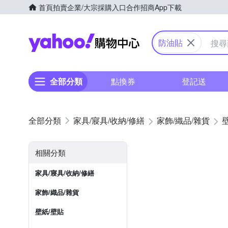
首頁
拍賣
企業/大宗採購入口
合作招商
App下載
Yahoo購物中心
防油貼
全部分類
點換券
登記送
家具/寢具/收納/修繕
家飾/織品/雜貨
相關分類
家具/寢具/收納/修繕
家飾/織品/雜貨
壁紙/壁貼