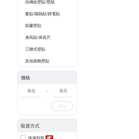
仿磚紋壁貼/壁紙
窗貼/隔熱貼/靜電貼
節慶壁貼
身高貼/身高尺
三聯式壁貼
其他裝飾壁貼
價格
-
確定
取貨方式
快速到貨