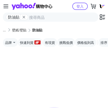
Yahoo購物中心
登入
防油貼
壁紙/壁貼
防油貼
品牌
快速到貨
有現貨
挑戰低價
價格低到高
排序