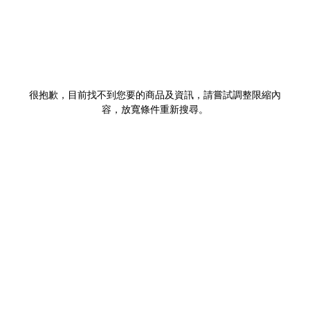
很抱歉，目前找不到您要的商品及資訊，請嘗試調整限縮內
容，放寬條件重新搜尋。