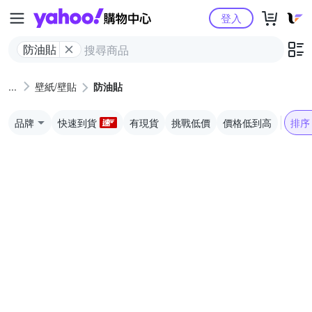
Yahoo購物中心
登入
防油貼
壁紙/壁貼
防油貼
品牌
快速到貨
有現貨
挑戰低價
價格低到高
排序