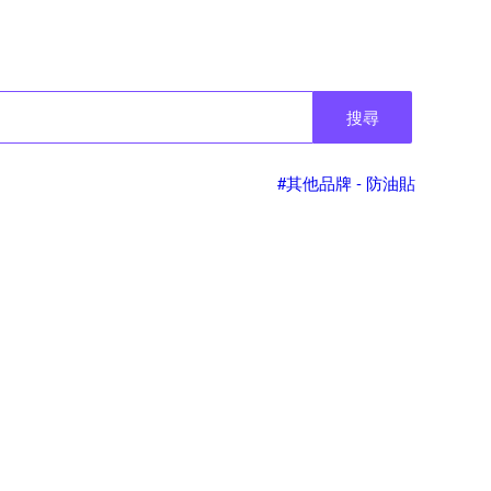
搜尋
#其他品牌 - 防油貼