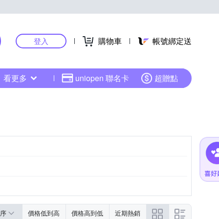
購物車
帳號綁定送
登入
看更多
uniopen 聯名卡
超贈點
序
價格低到高
價格高到低
近期熱銷