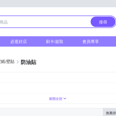
搜尋
必逛好店
刷卡/超取
會員專享
防油貼
壁紙/壁貼
展開全部
推薦排