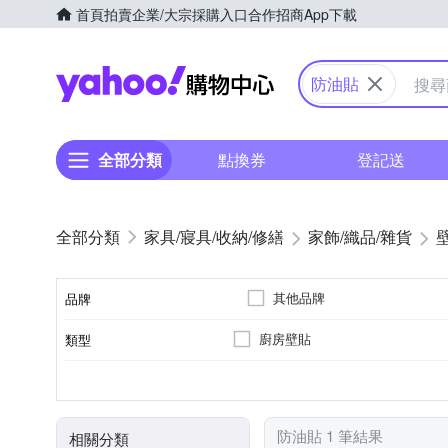
首頁
拍賣
企業/大宗採購入口
合作招商
App下載
Yahoo購物中心
防油貼
全部分類
點換券
登記送
家具/寢具/收納/修繕
家飾/織品/雜貨
其他品牌
品牌
廚房壁貼
類型
品牌名稱
可黏貼；商品內含背膠
黏貼
防油貼 1 筆結果
相關分類