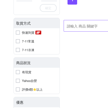
確定
取貨方式
快速到貨
7-11常溫
7-11冷凍
商品狀況
有現貨
Yahoo自營
評價4顆
以上
優惠