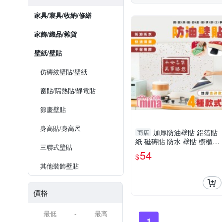
家具/寢具/收納/修繕
家飾/織品/雜貨
壁紙/壁貼
仿磚紋壁貼/壁紙
窗貼/隔熱貼/靜電貼
節慶壁貼
身高貼/身高尺
加厚防油壁貼 鋁箔貼
商店
紙 磁磚貼 防水 壁貼 櫥櫃貼
三聯式壁貼
紙 廚房壁貼 (mina百貨)【F
54
$
0631】
其他裝飾壁貼
價格
-
1