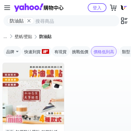
Yahoo購物中心
登入
防油貼
壁紙/壁貼
防油貼
品牌
快速到貨
有現貨
挑戰低價
價格低到高
類型