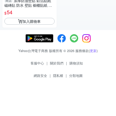
加厚防油壁貼 鋁箔貼紙
商店
磁磚貼 防水 壁貼 櫥櫃貼紙 廚
房壁貼 (mina百貨)【F0631】
54
$
加入購物車
Yahoo台灣電子商務 版權所有 © 2026 服務條款(
更新
)
客服中心
|
關於我們
|
購物須知
網路安全
|
隱私權
|
分類地圖