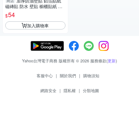
加厚防油壁貼 鋁箔貼紙
商店
磁磚貼 防水 壁貼 櫥櫃貼紙 廚
房壁貼 (mina百貨)【F0631】
54
$
加入購物車
Yahoo台灣電子商務 版權所有 © 2026 服務條款(
更新
)
客服中心
|
關於我們
|
購物須知
網路安全
|
隱私權
|
分類地圖