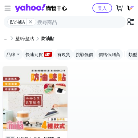
Yahoo購物中心
登入
防油貼
壁紙/壁貼
防油貼
品牌
快速到貨
有現貨
挑戰低價
價格低到高
類型