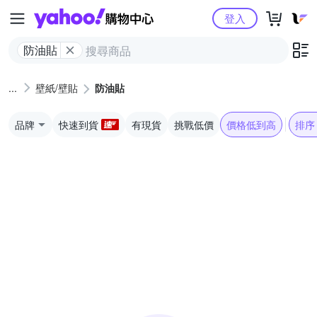
Yahoo購物中心
登入
防油貼
壁紙/壁貼
防油貼
品牌
快速到貨
有現貨
挑戰低價
價格低到高
排序