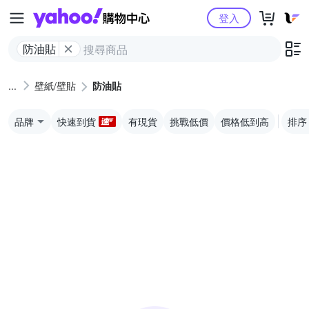
Yahoo購物中心
登入
防油貼
壁紙/壁貼
防油貼
品牌
快速到貨
有現貨
挑戰低價
價格低到高
排序