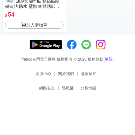
加厚防油壁貼 鋁箔貼紙
商店
磁磚貼 防水 壁貼 櫥櫃貼紙 廚
房壁貼 (mina百貨)【F0631】
54
$
加入購物車
Yahoo台灣電子商務 版權所有 © 2026 服務條款(
更新
)
客服中心
|
關於我們
|
購物須知
網路安全
|
隱私權
|
分類地圖