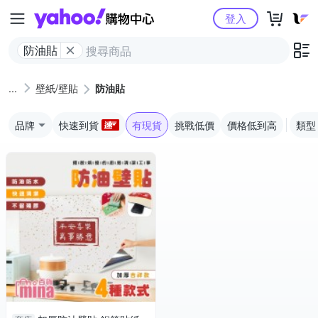
Yahoo購物中心
登入
防油貼
壁紙/壁貼
防油貼
品牌
快速到貨
有現貨
挑戰低價
價格低到高
類型