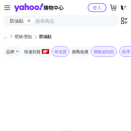
Yahoo購物中心
登入
防油貼
壁紙/壁貼
防油貼
品牌
快速到貨
有現貨
挑戰低價
價格低到高
排序