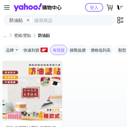
Yahoo購物中心
登入
防油貼
壁紙/壁貼
防油貼
品牌
快速到貨
有現貨
挑戰低價
價格低到高
類型