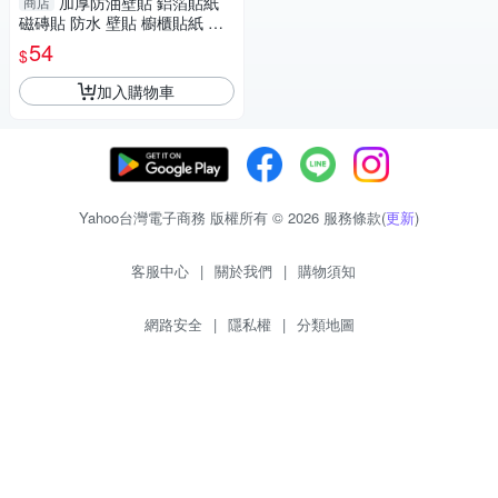
加厚防油壁貼 鋁箔貼紙
商店
磁磚貼 防水 壁貼 櫥櫃貼紙 廚
房壁貼 (mina百貨)【F0631】
54
$
加入購物車
Yahoo台灣電子商務 版權所有 © 2026 服務條款(
更新
)
客服中心
|
關於我們
|
購物須知
網路安全
|
隱私權
|
分類地圖