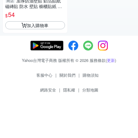
加厚防油壁貼 鋁箔貼紙
商店
磁磚貼 防水 壁貼 櫥櫃貼紙 廚
房壁貼 (mina百貨)【F0631】
54
$
加入購物車
Yahoo台灣電子商務 版權所有 © 2026 服務條款(
更新
)
客服中心
|
關於我們
|
購物須知
網路安全
|
隱私權
|
分類地圖