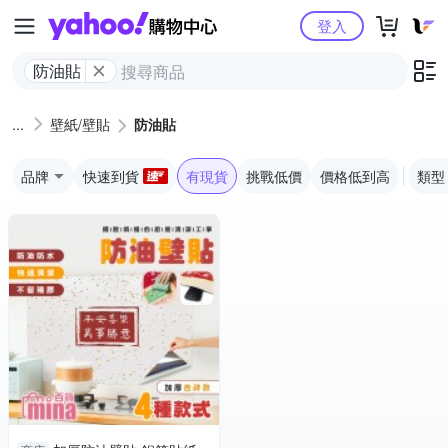
Yahoo購物中心
登入
防油貼
壁紙/壁貼
防油貼
品牌
快速到貨
有現貨
挑戰低價
價格低到高
類型